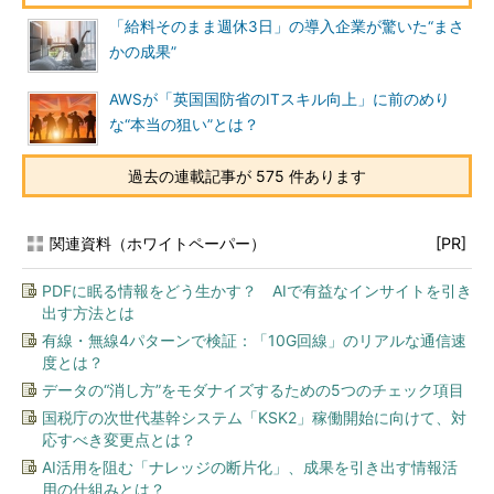
「給料そのまま週休3日」の導入企業が驚いた“まさ
かの成果”
AWSが「英国国防省のITスキル向上」に前のめり
な“本当の狙い”とは？
過去の連載記事が 575 件あります
関連資料（ホワイトペーパー）
[PR]
PDFに眠る情報をどう生かす？ AIで有益なインサイトを引き
出す方法とは
有線・無線4パターンで検証：「10G回線」のリアルな通信速
度とは？
データの“消し方”をモダナイズするための5つのチェック項目
国税庁の次世代基幹システム「KSK2」稼働開始に向けて、対
応すべき変更点とは？
AI活用を阻む「ナレッジの断片化」、成果を引き出す情報活
用の仕組みとは？