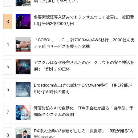
場”に幻滅して辞めていく
多要素認証導入済みでもランサムウェア被害に 復旧費
用は平均2億7000万円
「COBOL」「JCL」計7000本のAWS移行 2000社を支
える給与サービスを襲った危機
アスクルはなぜ侵害されたのか クラウドの安全神話を
崩す「例外」の正体
Broadcom値上げで加速するVMware移行 HPE幹部が
明かすAI時代の備え
障害対処をAIで自動化 TDK子会社が語る「自律型」予
知保全システムの裏側
DX導入企業の3割超がむしろ「負担増」 9割が陥る“内
製化のわな”