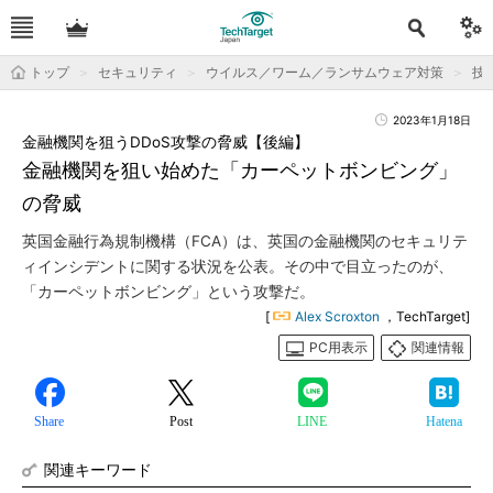
トップ
セキュリティ
ウイルス／ワーム／ランサムウェア対策
技
2023年1月18日
金融機関を狙うDDoS攻撃の脅威【後編】
金融機関を狙い始めた「カーペットボンビング」
の脅威
英国金融行為規制機構（FCA）は、英国の金融機関のセキュリテ
ィインシデントに関する状況を公表。その中で目立ったのが、
「カーペットボンビング」という攻撃だ。
[
Alex Scroxton
，TechTarget]
PC用表示
関連情報
Share
Post
LINE
Hatena
関連キーワード