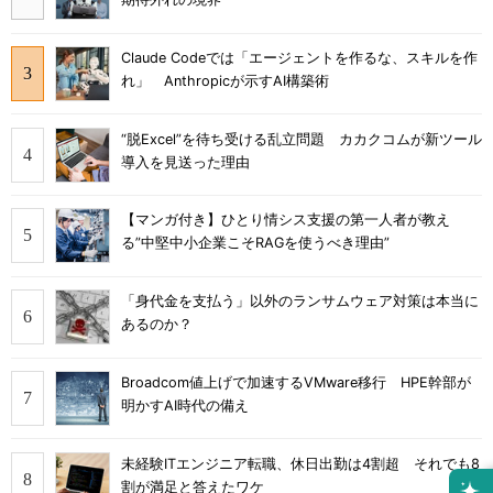
Claude Codeでは「エージェントを作るな、スキルを作
れ」 Anthropicが示すAI構築術
“脱Excel”を待ち受ける乱立問題 カカクコムが新ツール
導入を見送った理由
【マンガ付き】ひとり情シス支援の第一人者が教え
る”中堅中小企業こそRAGを使うべき理由”
「身代金を支払う」以外のランサムウェア対策は本当に
あるのか？
Broadcom値上げで加速するVMware移行 HPE幹部が
明かすAI時代の備え
未経験ITエンジニア転職、休日出勤は4割超 それでも8
割が満足と答えたワケ