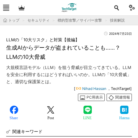
トップ
セキュリティ
標的型攻撃／サイバー攻撃
技術解説
2024年7月23日
LLMの「10大リスク」と対策【後編】
生成AIからデータが盗まれていることも……？
LLMの10大脅威
大規模言語モデル（LLM）を狙う脅威が目立ってきている。LLM
を安全に利用するにはどうすればいいのか。LLMの「10大脅威」
と、適切な保護策とは。
[
Nihad Hassan
，TechTarget]
PC用表示
関連情報
Share
Post
LINE
Hatena
関連キーワード