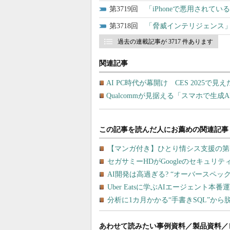
3719
「iPhoneで悪用されてい
3718
「脅威インテリジェンス」
過去の連載記事が 3717 件あります
関連記事
AI PC時代が幕開け CES 2025で見え
Qualcommが見据える「スマホで生
あわせて読みたい事例資料／製品資料／