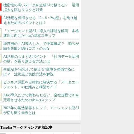
機密性の高いデータを生成AIで扱える？ 活用
拡大を阻むリスクと対策
AI活用を停滞させる「2：6：2の壁」を乗り越
えるためのポイントとは？
「エージェント型AI」導入の課題を解消、本格
運用に向けた4つの基本ステップ
経営層の「AI導入しろ」で予算破綻？ 95％が
陥る失敗と隠れコストのわな
AI活用のつまずきポイント 「社内データ活用
の壁」を乗り越える方法とは
生成AIを“安心して使える”環境を整備するに
は？ 注意点と実践方法を解説
ビジネス課題を自律的に解決する「データエー
ジェント」の仕組みと構築ガイド
AIの導入だけで終わらせない、全社規模でAIを
定着させるための4つのステップ
2026年の製造業界トレンド、エージェント型AI
が切り開く未来とは
ITmedia マーケティング新着記事