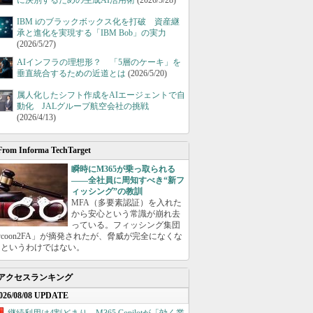
に決別するための生成AI活用術
(2026/5/28)
IBM iのブラックボックス化を打破 資産継
承と進化を実現する「IBM Bob」の実力
(2026/5/27)
AIインフラの理想形？ 「5層のケーキ」を
垂直統合するための近道とは
(2026/5/20)
属人化したシフト作成をAIエージェントで自
動化 JALグループ航空会社の挑戦
(2026/4/13)
From Informa TechTarget
瞬時にM365が乗っ取られる
――全社員に周知すべき“新フ
ィッシング”の教訓
MFA（多要素認証）を入れた
から安心という常識が崩れ去
っている。フィッシング集団
ycoon2FA」が摘発されたが、脅威が完全になくな
たというわけではない。
アクセスランキング
026/08/08 UPDATE