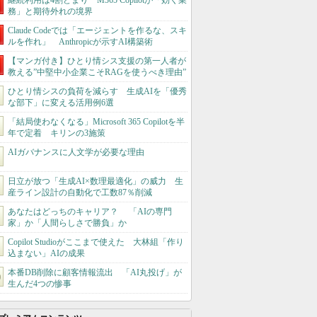
継続利用は4割どまり M365 Copilotが「効く業
務」と期待外れの境界
Claude Codeでは「エージェントを作るな、スキ
ルを作れ」 Anthropicが示すAI構築術
【マンガ付き】ひとり情シス支援の第一人者が
教える”中堅中小企業こそRAGを使うべき理由”
ひとり情シスの負荷を減らす 生成AIを「優秀
な部下」に変える活用例6選
「結局使わなくなる」Microsoft 365 Copilotを半
年で定着 キリンの3施策
AIガバナンスに人文学が必要な理由
日立が放つ「生成AI×数理最適化」の威力 生
産ライン設計の自動化で工数87％削減
あなたはどっちのキャリア？ 「AIの専門
家」か「人間らしさで勝負」か
Copilot Studioがここまで使えた 大林組「作り
込まない」AIの成果
本番DB削除に顧客情報流出 「AI丸投げ」が
生んだ4つの惨事