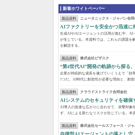
新着ホワイトペーパー
製品資料
ニュータニックス・ジャパン合同
AIファクトリーを安全かつ迅速に
生成AIやAIエージェントの活用が進む中、
が生じている。本資料では、これらの課題を解
を解説する。
製品資料
株式会社ビザスク
“第4世代AI”開発の軌跡から探る
企業が持続的な成長を遂げていくうえで「効
1つだ。AI時代に創造性が必要な理由と、創造
製品資料
クラウドストライク合同会社
AIシステムのセキュリティを確保
AI導入の急速な広がりに合わせて、攻撃対象
ず、AIによる新たなリスクが生じている。本
製品資料
株式会社セールスフォース・ジャ
自律型AIエージェントの落とし