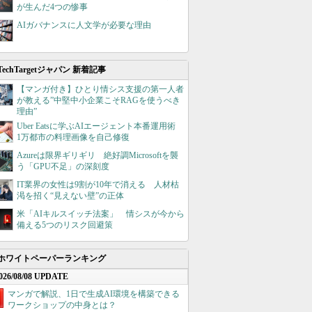
が生んだ4つの惨事
AIガバナンスに人文学が必要な理由
TechTargetジャパン 新着記事
【マンガ付き】ひとり情シス支援の第一人者
が教える”中堅中小企業こそRAGを使うべき
理由”
Uber Eatsに学ぶAIエージェント本番運用術
1万都市の料理画像を自己修復
Azureは限界ギリギリ 絶好調Microsoftを襲
う「GPU不足」の深刻度
IT業界の女性は9割が10年で消える 人材枯
渇を招く“見えない壁”の正体
米「AIキルスイッチ法案」 情シスが今から
備える5つのリスク回避策
ホワイトペーパーランキング
026/08/08 UPDATE
マンガで解説、1日で生成AI環境を構築できる
ワークショップの中身とは？