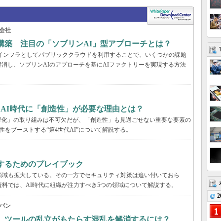
会社
構築 注目の「ソブリンAI」型アプローチとは？
AIインフラとしてパブリッククラウドを利用することで、いくつかの課題
消し、ソブリンAIのアプローチを基にAIファクトリーを実現する方法
、AI時代に「創造性」が必要な理由とは？
率化」の取り組みは不可欠だが、「創造性」も見過ごせない重要な要素の
性をブーストする“第4世代AI”について解説する。
するためのプレイブック
領域も拡大している。その一方でセキュリティ対策は追い付いておら
資料では、AI時代に組織が注力すべき5つの領域について解説する。
2
パン
穴、ツールの乱立がもたらす混乱を解消するには？