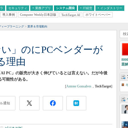
フラ
セキュリティ
業務アプリ
システム開発
IT経営
インダストリー
導入事例
Computer Weekly日本語版
ホワイトペーパー
TechTarget.AI
AI
経営とIT
医療IT
中堅・中小企業とIT
教育IT
ディープラーニング
業界＆市場動向
れない」のにPCベンダーが
る理由
80
題
AI PC」の販売が大きく伸びているとは言えない。だが今後
する可能性がある。
[
Antone Gonsalves
，
TechTarget
]
ル通知