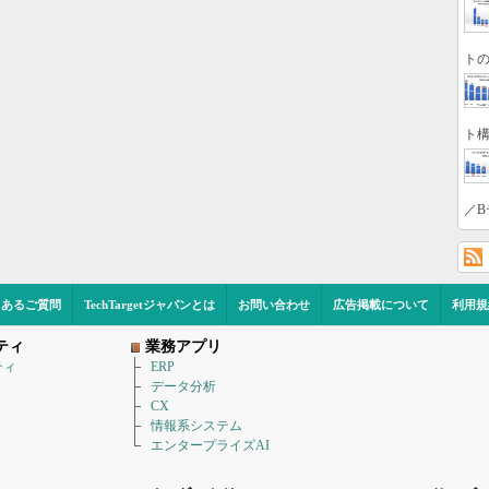
トの
ト構
／B
くあるご質問
TechTargetジャパンとは
お問い合わせ
広告掲載について
利用規
ティ
業務アプリ
ティ
ERP
データ分析
CX
情報系システム
エンタープライズAI