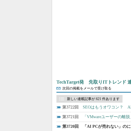
TechTarget発 先取りITトレンド
次回の掲載をメールで受け取る
新しい連載記事が 621 件あります
3722
SEOはもうオワコン？ A
3721
「VMwareユーザーの
3720
「AI PCが売れない」の