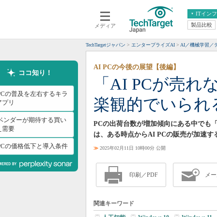
ITイン
製品比較
メディア
クラウド
エンタープライズ
ERP
仮想化
TechTargetジャパン
エンタープライズAI
AI／機械学習／
データ分析
サーバ＆ストレージ
AI PCの今後の展望【後編】
CX
スマートモバイル
ココ知り！
「AI PCが売
情報系システム
ネットワーク
 PCの普及を左右するキラ
楽観的でいられ
システム運用管理
アプリ
Cベンダーが期待する買い
PCの出荷台数が増加傾向にある中でも「
え需要
は、ある時点からAI PCの販売が加速
 PCの価格低下と導入条件
≫
2025年02月11日 10時00分 公開
印刷／PDF
メー
関連キーワード