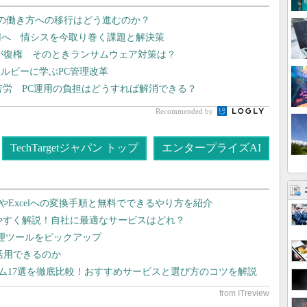
向の働き方への移行はどう進むのか？
運用へ 情シスを今取り巻く課題と解決策
」が復権 そのときランサムウェア対策は？
ルビーに学ぶPC管理改革
苦労 PC運用の負担はどうすれば解消できる？
Recommended by
TechTargetジャパン トップ
エンタープライズAI
dやExcelへの変換手順と無料でできるやり方を紹介
りやすく解説！自社に最適なサービスはどれ？
管理ツールをピックアップ
で活用できるのか
テム17選を徹底比較！おすすめサービスと選び方のコツを解説