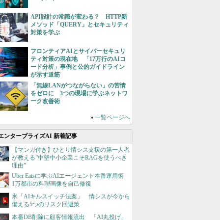
API設計の常識が変わる？ HTTP新
メソッド「QUERY」とセキュリティ
対策を学ぶ
フロンティアAIとサイバーセキュリ
ティ対策の現在地 「17万行のAIコ
ード分析」事例と公的ガイドライン
が示す道筋
「無線LANがつながらない」の苦情
をゼロに 3つの現場に学ぶネットワ
ーク改善術
»
一覧ページへ
エンタープライズAI 新着記事
【マンガ付き】ひとり情シス支援の第一人者
が教える”中堅中小企業こそRAGを使うべき
理由”
Uber Eatsに学ぶAIエージェント本番運用術
1万都市の料理画像を自己修復
米「AIキルスイッチ法案」 情シスが今から
備える5つのリスク回避策
本番DB削除に顧客情報流出 「AI丸投げ」