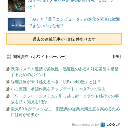
AIサーバの“メモリ不足”解消の切り札「CXL」と
は？
「AI」と「量子コンピュータ」の進化を素直に歓迎
できないのはなぜ？
過去の連載記事が 1812 件あります
関連資料（ホワイトペーパー）
[PR]
既存システム連携で柔軟性・迅速性のあるAI対応基盤を構築
するためのポイント
経理担当が乗り越えるべき「脱Excelの壁」とは？
いま稟議・承認作業をアップデートすべき3つの理由
「ワークフローシステム」引っ越し術：クラウド移行での事
故を防ぐ知見を紹介
最大80％がデスクなし 製造業の従業員満足度を高めるため
には何が必要か
Recommended by