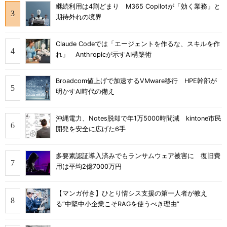
継続利用は4割どまり M365 Copilotが「効く業務」と
期待外れの境界
Claude Codeでは「エージェントを作るな、スキルを作
れ」 Anthropicが示すAI構築術
Broadcom値上げで加速するVMware移行 HPE幹部が
明かすAI時代の備え
沖縄電力、Notes脱却で年1万5000時間減 kintone市民
開発を安全に広げた6手
多要素認証導入済みでもランサムウェア被害に 復旧費
用は平均2億7000万円
【マンガ付き】ひとり情シス支援の第一人者が教え
る”中堅中小企業こそRAGを使うべき理由”