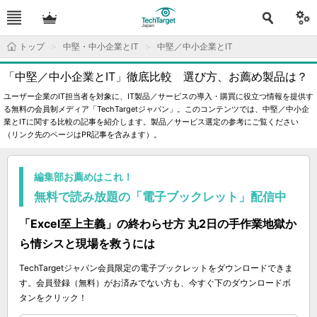
トップ
中堅・中小企業とIT
中堅／中小企業とIT
「中堅／中小企業とIT」徹底比較 選び方、お薦め製品は？
ユーザー企業のIT担当者を対象に、IT製品／サービスの導入・購買に役立つ情報を提供す
る無料の会員制メディア「TechTargetジャパン」。このコンテンツでは、中堅／中小企
業とITに関する比較の記事を紹介します。製品／サービス選定の参考にご覧ください
（リンク先のページはPR記事を含みます）。
編集部お薦めはこれ！
無料で読み放題の「電子ブックレット」配信中
「Excel至上主義」の終わらせ方 丸2日の手作業地獄か
ら情シスと現場を救うには
TechTargetジャパン会員限定の電子ブックレットをダウンロードできま
す。会員登録（無料）がお済みでない方も、今すぐ下のダウンロードボ
タンをクリック！