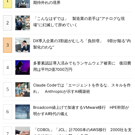
期待外れの境界
「こんなはずでは」 製造業の若手は“アナログな現
場”に幻滅して辞めていく
DX導入企業の3割超がむしろ「負担増」 9割が陥る“内
製化のわな”
多要素認証導入済みでもランサムウェア被害に 復旧費
用は平均2億7000万円
Claude Codeでは「エージェントを作るな、スキルを作
れ」 Anthropicが示すAI構築術
Broadcom値上げで加速するVMware移行 HPE幹部が
明かすAI時代の備え
「COBOL」「JCL」計7000本のAWS移行 2000社を支