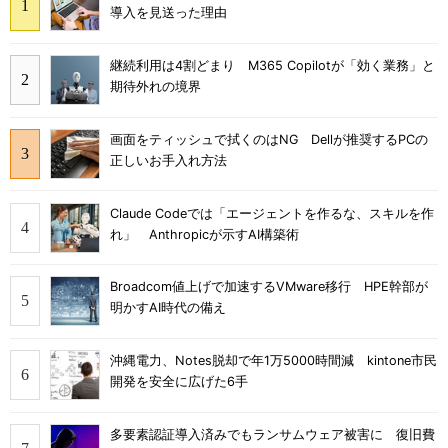
導入を見送った理由
継続利用は4割どまり M365 Copilotが「効く業務」と
期待外れの境界
画面をティッシュで拭くのはNG Dellが推奨するPCの
正しいお手入れ方法
Claude Codeでは「エージェントを作るな、スキルを作
れ」 Anthropicが示すAI構築術
Broadcom値上げで加速するVMware移行 HPE幹部が
明かすAI時代の備え
沖縄電力、Notes脱却で年1万5000時間減 kintone市民
開発を安全に広げた6手
多要素認証導入済みでもランサムウェア被害に 復旧費