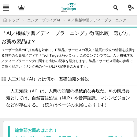
トップ
エンタープライズAI
AI／機械学習／ディープラーニング
「AI／機械学習／ディープラーニング」徹底比較 選び方、
お薦め製品は？
ユーザー企業のIT担当者を対象に、IT製品／サービスの導入・購買に役立つ情報を提供す
る無料の会員制メディア「TechTargetジャパン」。このコンテンツでは、AI／機械学習
／ディープラーニングに関する比較の記事を紹介します。製品／サービス選定の参考に
ご覧ください（リンク先のページはPR記事を含みます）。
人工知能（AI）とは何か 基礎知識を解説
人工知能（AI）は、人間の知能の機械的な再現だ。AIの構成要
素としては、自然言語処理（NLP）や音声認識、マシンビジョン
などが存在する。（続きはページの末尾にあります）
編集部お薦めはこれ！