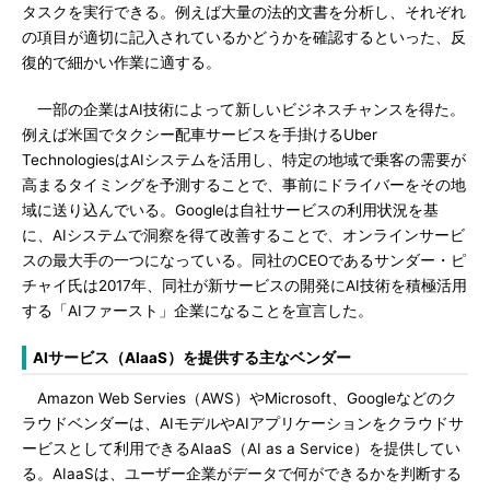
タスクを実行できる。例えば大量の法的文書を分析し、それぞれ
の項目が適切に記入されているかどうかを確認するといった、反
復的で細かい作業に適する。
一部の企業はAI技術によって新しいビジネスチャンスを得た。
例えば米国でタクシー配車サービスを手掛けるUber
TechnologiesはAIシステムを活用し、特定の地域で乗客の需要が
高まるタイミングを予測することで、事前にドライバーをその地
域に送り込んでいる。Googleは自社サービスの利用状況を基
に、AIシステムで洞察を得て改善することで、オンラインサービ
スの最大手の一つになっている。同社のCEOであるサンダー・ピ
チャイ氏は2017年、同社が新サービスの開発にAI技術を積極活用
する「AIファースト」企業になることを宣言した。
AIサービス（AIaaS）を提供する主なベンダー
Amazon Web Servies（AWS）やMicrosoft、Googleなどのク
ラウドベンダーは、AIモデルやAIアプリケーションをクラウドサ
ービスとして利用できるAIaaS（AI as a Service）を提供してい
る。AIaaSは、ユーザー企業がデータで何ができるかを判断する