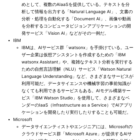
めとして、複数のAIaaSを提供している。テキストを分
析して情報を出力する「Natural Language AI」、文書の
分析・処理を自動化する「Document AI」、画像や動画
を分析するコンピュータビジョンアプリケーションの開
発サービス「Vision AI」などがその一例だ。
IBM
IBMは、AIサービス群「watsonx」を手掛けている。ユー
ザー企業は仮想アシスタントを作成するための「IBM
watsonx Assistant」や、複雑なテキスト分析を実行する
ための自然言語理解（NLU）サービス「Watson Natural
Language Understanding」など、さまざまなサービスが
利用可能だ。データサイエンスや機械学習の事前知識が
なくても利用できるサービスもある。AIモデル構築サー
ビス「IBM Watson Studio」を使用して、さまざまなベ
ンダーのIaaS（Infrastructure as a Service）でAIアプリ
ケーションを開発したり実行したりすることも可能だ。
Microsoft
データサイエンティストやエンジニアには、Microsoftの
クラウドサービス群「Microsoft Azure」が提供するAIサ