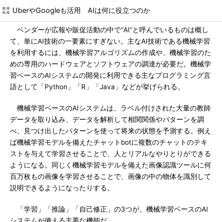
UberやGoogleも活用 AIは何に役立つのか
ベンダーが広報や販促活動の中で“AI”と呼んでいるものは概し
て、単にAI技術の一要素にすぎない。主なAI技術である機械学習
を利用するには、機械学習アルゴリズムの作成や、機械学習のた
めの専用のハードウェアとソフトウェアの調達が必要だ。機械学
習ベースのAIシステムの開発に利用できる主なプログラミング言
語として「Python」「R」「Java」などが挙げられる。
機械学習ベースのAIシステムは、ラベル付けされた大量の教師
データを取り込み、データを解析して相関関係やパターンを調
べ、見つけ出したパターンを使って将来の状態を予測する。例え
ば機械学習モデルを備えたチャットbotに複数のチャットのテキ
ストを与えて学習させることで、人とリアルなやりとりができる
ようになる。同じく機械学習モデルを備えた画像認識ツールに何
百万枚もの画像を学習させることで、画像の中の物体を識別して
説明できるようになったりする。
「学習」「推論」「自己修正」の3つが、機械学習ベースのAI
システムが備える主要な機能だ。