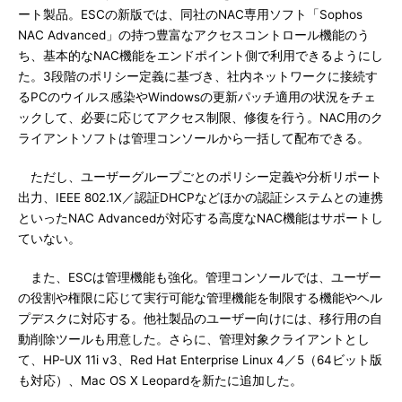
ート製品。ESCの新版では、同社のNAC専用ソフト「Sophos
NAC Advanced」の持つ豊富なアクセスコントロール機能のう
ち、基本的なNAC機能をエンドポイント側で利用できるようにし
た。3段階のポリシー定義に基づき、社内ネットワークに接続す
るPCのウイルス感染やWindowsの更新パッチ適用の状況をチェ
ックして、必要に応じてアクセス制限、修復を行う。NAC用のク
ライアントソフトは管理コンソールから一括して配布できる。
ただし、ユーザーグループごとのポリシー定義や分析リポート
出力、IEEE 802.1X／認証DHCPなどほかの認証システムとの連携
といったNAC Advancedが対応する高度なNAC機能はサポートし
ていない。
また、ESCは管理機能も強化。管理コンソールでは、ユーザー
の役割や権限に応じて実行可能な管理機能を制限する機能やヘル
プデスクに対応する。他社製品のユーザー向けには、移行用の自
動削除ツールも用意した。さらに、管理対象クライアントとし
て、HP-UX 11i v3、Red Hat Enterprise Linux 4／5（64ビット版
も対応）、Mac OS X Leopardを新たに追加した。