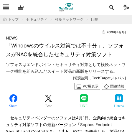
トップ
セキュリティ
検疫ネットワーク
比較
2008年4月1日
NEWS
「Windowsのウイルス対策では不十分」、ソフォ
スがNACを統合したセキュリティ対策ソフト
ソフォスはエンドポイントセキュリティ対策として検疫ネットワ
ーク機能を組み込んだスイート製品の新版をリリースする。
[堀見誠司，TechTargetジャパン]
PC用表示
関連情報
Share
Post
LINE
Hatena
セキュリティベンダーのソフォスは4月1日、企業向け統合セキ
ュリティ対策ソフトの最新バージョン「Sophos Endpoint
Security and Control 8.0」（以下、ESC）を発表した。製品は4