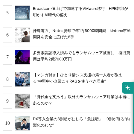
Broadcom値上げで加速するVMware移行 HPE幹部が
明かすAI時代の備え
沖縄電力、Notes脱却で年1万5000時間減 kintone市民
開発を安全に広げた6手
多要素認証導入済みでもランサムウェア被害に 復旧費
用は平均2億7000万円
【マンガ付き】ひとり情シス支援の第一人者が教え
る”中堅中小企業こそRAGを使うべき理由”
「身代金を支払う」以外のランサムウェア対策は本当に
あるのか？
DX導入企業の3割超がむしろ「負担増」 9割が陥る“内
製化のわな”