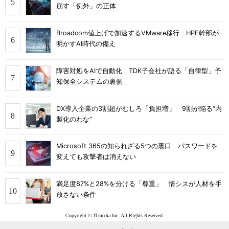
崩す「例外」の正体
Broadcom値上げで加速するVMware移行 HPE幹部が
明かすAI時代の備え
障害対処をAIで自動化 TDK子会社が語る「自律型」予
知保全システムの裏側
DX導入企業の3割超がむしろ「負担増」 9割が陥る“内
製化のわな”
Microsoft 365の知られざる5つの裏口 パスワードを
変えても攻撃者は消えない
満足度87%と28%を分ける「尊重」 情シスが人材を手
放さない条件
Copyright © ITmedia Inc. All Rights Reserved.