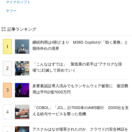
マイクロソフト
ヤフー
記事ランキング
継続利用は4割どまり M365 Copilotが「効く業務」と
期待外れの境界
「こんなはずでは」 製造業の若手は“アナログな現
場”に幻滅して辞めていく
多要素認証導入済みでもランサムウェア被害に 復旧費
用は平均2億7000万円
「COBOL」「JCL」計7000本のAWS移行 2000社を支
える給与サービスを襲った危機
アスクルはなぜ侵害されたのか クラウドの安全神話を