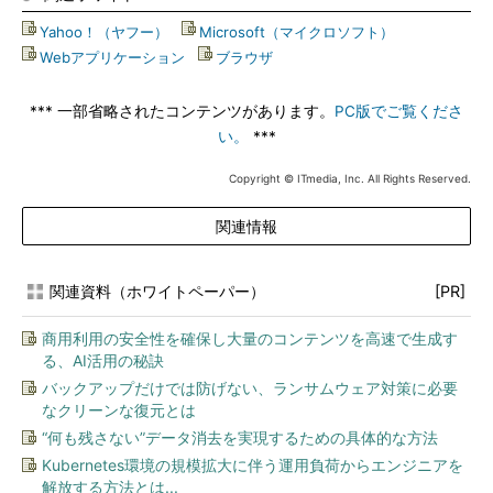
Yahoo！（ヤフー）
|
Microsoft（マイクロソフト）
|
Webアプリケーション
|
ブラウザ
*** 一部省略されたコンテンツがあります。
PC版でご覧くださ
い。
***
Copyright © ITmedia, Inc. All Rights Reserved.
関連情報
関連資料（ホワイトペーパー）
[PR]
商用利用の安全性を確保し大量のコンテンツを高速で生成す
る、AI活用の秘訣
バックアップだけでは防げない、ランサムウェア対策に必要
なクリーンな復元とは
“何も残さない”データ消去を実現するための具体的な方法
Kubernetes環境の規模拡大に伴う運用負荷からエンジニアを
解放する方法とは...