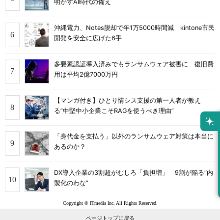
明かすAI時代の備え
沖縄電力、Notes脱却で年1万5000時間減 kintone市民
開発を安全に広げた6手
多要素認証導入済みでもランサムウェア被害に 復旧費
用は平均2億7000万円
【マンガ付き】ひとり情シス支援の第一人者が教え
る”中堅中小企業こそRAGを使うべき理由”
「身代金を支払う」以外のランサムウェア対策は本当に
あるのか？
DX導入企業の3割超がむしろ「負担増」 9割が陥る“内
製化のわな”
Copyright © ITmedia Inc. All Rights Reserved.
ページトップに戻る