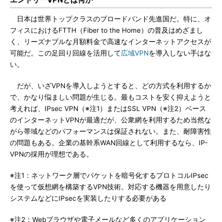
日本は世界トップクラスのブロードバンド先進国だ。特に、オ
フィスにおけるFTTH（Fiber to the Home）の普及はめざまし
く、リーズナブルな月額料金で高速なインターネットアクセスが
可能だ。この足回り回線を活用して
広域VPN
を導入しない手はな
い。
だが、いざVPNを導入しようとすると、どの方式を利用するか
で、かなり悩ましい問題が生じる。最もコストを安く抑えようと
考えれば、IPsec VPN（※注1）またはSSL VPN（※注2）ベース
のインターネットVPNが最適だが、公衆網を利用するため当然な
がら帯域などのパフォーマンスは保証されない。また、耐障害性
の問題もある。企業の基幹系WAN回線として利用するなら、IP-
VPNの採用が理想である。
※注1：ネットワーク層でパケットを暗号化するプロトコルIPsec
を使って仮想網を構築するVPN技術。対応する機器を用意したり
システムなどにIPsecを実装したりする必要がある
※注2：Webブラウザや電子メールなど多くのアプリケーション