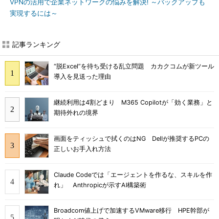
VPNの活用で企業ネットワークの悩みを解決! ～バックアップも
実現するには～
記事ランキング
“脱Excel”を待ち受ける乱立問題 カカクコムが新ツール
導入を見送った理由
継続利用は4割どまり M365 Copilotが「効く業務」と
期待外れの境界
画面をティッシュで拭くのはNG Dellが推奨するPCの
正しいお手入れ方法
Claude Codeでは「エージェントを作るな、スキルを作
れ」 Anthropicが示すAI構築術
Broadcom値上げで加速するVMware移行 HPE幹部が