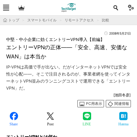
トップ
スマートモバイル
リモートアクセス
比較
2008年5月21日
中堅・中小企業に効くエントリーVPN導入【前編】
エントリーVPNの正体――「安全、高速、安価な
WAN」は本当か
IP-VPNは高価で手が出ない。だがインターネットVPNでは安全
性が心配――。そこで注目されるのが、事業者網を使ってインタ
ーネットVPN並みのランニングコストで運用できる「エントリー
VPN」だ。
[池田冬彦]
PC用表示
関連情報
Share
Post
LINE
Hatena
エントリーVPNとは何か