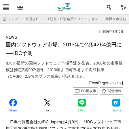
トップ
経営とIT
IT経営／IT戦略系ソリューション
業界＆市場動
2009年4月10日
NEWS
国内ソフトウェア市場、2013年で2兆4264億円に
──IDC予測
IDCが最新の国内ソフトウェア市場予測を発表。2008年の市場規
模は推定2兆997億円、2013年まで同市場は平均成長率
（CAGR）2.9％のプラス成長が見込まれる。
[TechTargetジャパン]
PC用表示
関連情報
Share
Post
LINE
Hatena
IT専門調査会社のIDC Japanは4月9日、「IDCソフトウェア市
場定義2009年版と国内ソフトウェア市場2009～2013年の予測」