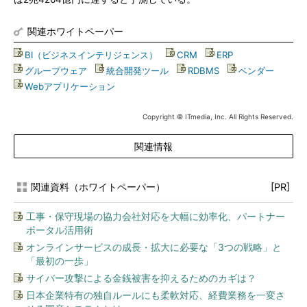
関連ホワイトペーパー
BI（ビジネスインテリジェンス）
|
CRM
|
ERP
|
グループウェア
|
統合開発ツール
|
RDBMS
|
ベンダー
|
Webアプリケーション
Copyright © ITmedia, Inc. All Rights Reserved.
関連情報
関連資料（ホワイトペーパー）
[PR]
工事・保守現場の協力会社対応を大幅に効率化、パートナー
ポータル活用術
オンラインサービスの成長・拡大に必要な「3つの戦略」と
「最初の一歩」
サイバー攻撃による金銭被害を抑えるためのカギは？
日本企業特有の独自ルールにも柔軟対応、経費業務を一変さ