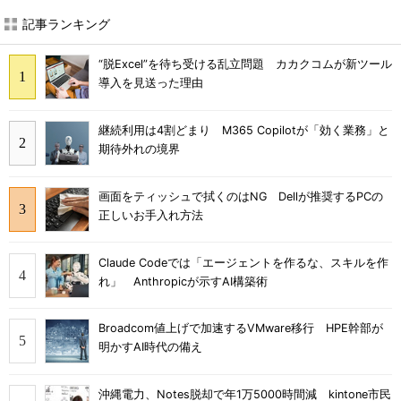
記事ランキング
“脱Excel”を待ち受ける乱立問題 カカクコムが新ツール
導入を見送った理由
継続利用は4割どまり M365 Copilotが「効く業務」と
期待外れの境界
画面をティッシュで拭くのはNG Dellが推奨するPCの
正しいお手入れ方法
Claude Codeでは「エージェントを作るな、スキルを作
れ」 Anthropicが示すAI構築術
Broadcom値上げで加速するVMware移行 HPE幹部が
明かすAI時代の備え
沖縄電力、Notes脱却で年1万5000時間減 kintone市民