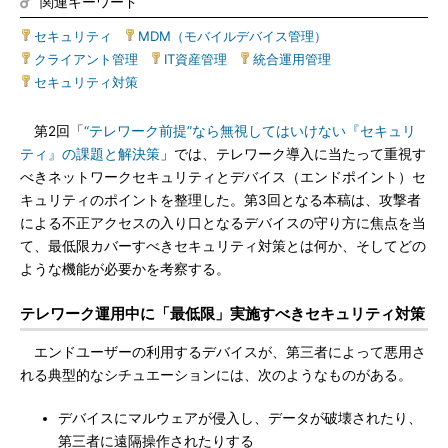
関連キーワード
セキュリティ
|
MDM（モバイルデバイス管理）
|
クライアント管理
|
IT資産管理
|
統合運用管理
|
セキュリティ対策
第2回「
“テレワーク前提”なら無視してはいけない『セキュリ
ティ』の課題と解決策
」では、テレワーク導入に当たって重視す
べきネットワークセキュリティとデバイス（エンドポイント）セ
キュリティのポイントを整理した。第3回となる本稿は、攻撃者
による不正アクセスの入り口となるデバイスの守り方に焦点を当
て、最低限カバーすべきセキュリティ対策とは何か、そしてどの
ような機能が必要かを考察する。
テレワーク運用中に「最低限」実施すべきセキュリティ対策
エンドユーザーの利用するデバイスが、第三者によって悪用さ
れる典型的なシチュエーションには、次のようなものがある。
デバイスにマルウェアが侵入し、データが破壊されたり、
第三者に遠隔操作されたりする