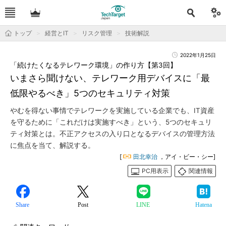
トップ
経営とIT
リスク管理
技術解説
2022年1月25日
「続けたくなるテレワーク環境」の作り方【第3回】
いまさら聞けない、テレワーク用デバイスに「最
低限やるべき」5つのセキュリティ対策
やむを得ない事情でテレワークを実施している企業でも、IT資産
を守るために「これだけは実施すべき」という、5つのセキュリ
ティ対策とは。不正アクセスの入り口となるデバイスの管理方法
に焦点を当て、解説する。
[
田北幸治
，アイ・ビー・シー]
PC用表示
関連情報
Share
Post
LINE
Hatena