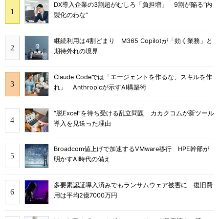
DX導入企業の3割超がむしろ「負担増」 9割が陥る“内
製化のわな”
継続利用は4割どまり M365 Copilotが「効く業務」と
期待外れの境界
Claude Codeでは「エージェントを作るな、スキルを作
れ」 Anthropicが示すAI構築術
“脱Excel”を待ち受ける乱立問題 カカクコムが新ツール
導入を見送った理由
Broadcom値上げで加速するVMware移行 HPE幹部が
明かすAI時代の備え
多要素認証導入済みでもランサムウェア被害に 復旧費
用は平均2億7000万円