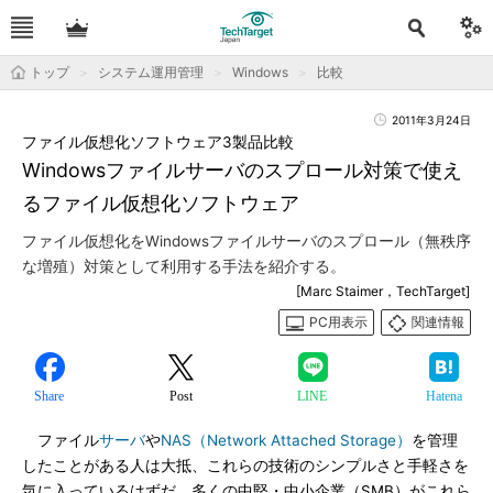
トップ
システム運用管理
Windows
比較
2011年3月24日
ファイル仮想化ソフトウェア3製品比較
Windowsファイルサーバのスプロール対策で使え
るファイル仮想化ソフトウェア
ファイル仮想化をWindowsファイルサーバのスプロール（無秩序
な増殖）対策として利用する手法を紹介する。
[Marc Staimer，TechTarget]
PC用表示
関連情報
Share
Post
LINE
Hatena
ファイル
サーバ
や
NAS（Network Attached Storage）
を管理
したことがある人は大抵、これらの技術のシンプルさと手軽さを
気に入っているはずだ。多くの中堅・中小企業（SMB）がこれら