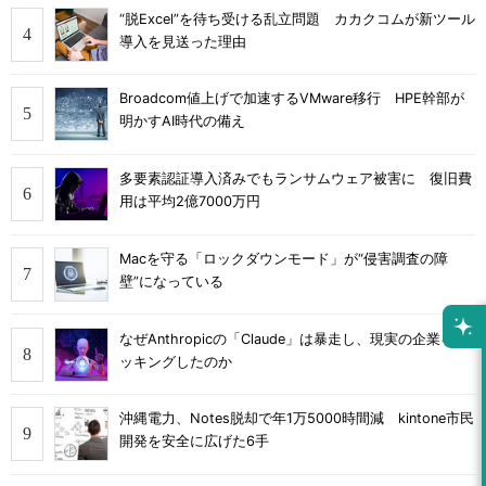
“脱Excel”を待ち受ける乱立問題 カカクコムが新ツール
導入を見送った理由
Broadcom値上げで加速するVMware移行 HPE幹部が
明かすAI時代の備え
多要素認証導入済みでもランサムウェア被害に 復旧費
用は平均2億7000万円
Macを守る「ロックダウンモード」が“侵害調査の障
壁”になっている
なぜAnthropicの「Claude」は暴走し、現実の企業をハ
ッキングしたのか
沖縄電力、Notes脱却で年1万5000時間減 kintone市民
開発を安全に広げた6手