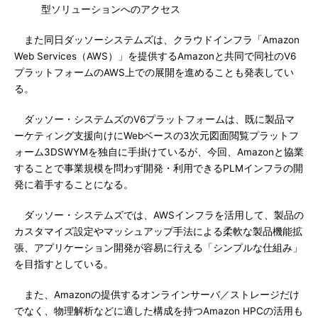
型ソリューションへのアクセス
また同日ダッソーシステムズは、クラウドインフラ「Amazon
Web Services（AWS）」を提供するAmazonと共同で同社のV6
プラットフォームのAWS上での展開を進めることも発表してい
る。
ダッソー・システムズのV6プラットフォームは、既に製品マ
ーケティング支援向けにWebベースの3次元図面閲覧プラットフ
ォーム3DSWYMを独自に手掛けているが、今回、Amazonと協業
することで事業規模を問わず開発・利用できるPLMインフラの開
発に着手することになる。
ダッソー・システムズでは、AWSインフラを活用して、製品の
カスタマイズ設定やマッシュアップ手法による柔軟な製品機能拡
張、アプリケーション開発が容易に行える「シンプルな仕組み」
を目指すとしている。
また、Amazonの提供するオンラインサーバ／ストレージだけ
でなく、物理解析などに適した構成を持つAmazon HPCの活用も