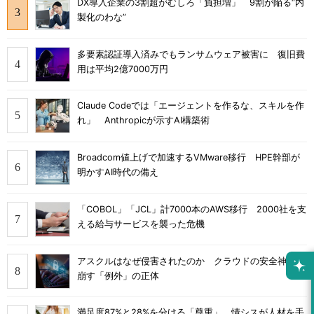
DX導入企業の3割超がむしろ「負担増」 9割が陥る“内
製化のわな”
多要素認証導入済みでもランサムウェア被害に 復旧費
用は平均2億7000万円
Claude Codeでは「エージェントを作るな、スキルを作
れ」 Anthropicが示すAI構築術
Broadcom値上げで加速するVMware移行 HPE幹部が
明かすAI時代の備え
「COBOL」「JCL」計7000本のAWS移行 2000社を支
える給与サービスを襲った危機
アスクルはなぜ侵害されたのか クラウドの安全神話を
崩す「例外」の正体
満足度87%と28%を分ける「尊重」 情シスが人材を手