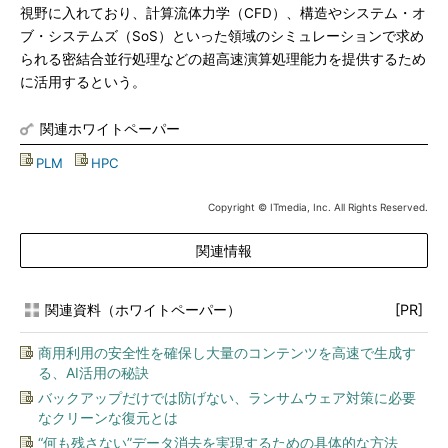
視野に入れており、計算流体力学（CFD）、構造やシステム・オ
ブ・システムズ（SoS）といった領域のシミュレーションで求め
られる密結合並行処理などの超高速演算処理能力を提供するため
に活用するという。
関連ホワイトペーパー
PLM
|
HPC
Copyright © ITmedia, Inc. All Rights Reserved.
関連情報
関連資料（ホワイトペーパー）
[PR]
商用利用の安全性を確保し大量のコンテンツを高速で生成す
る、AI活用の秘訣
バックアップだけでは防げない、ランサムウェア対策に必要
なクリーンな復元とは
“何も残さない”データ消去を実現するための具体的な方法