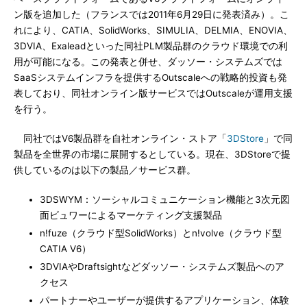
ン版を追加した（フランスでは2011年6月29日に発表済み）。こ
れにより、CATIA、SolidWorks、SIMULIA、DELMIA、ENOVIA、
3DVIA、Exaleadといった同社PLM製品群のクラウド環境での利
用が可能になる。この発表と併せ、ダッソー・システムズでは
SaaSシステムインフラを提供するOutscaleへの戦略的投資も発
表しており、同社オンライン版サービスではOutscaleが運用支援
を行う。
同社ではV6製品群を自社オンライン・ストア「
3DStore
」で同
製品を全世界の市場に展開するとしている。現在、3DStoreで提
供しているのは以下の製品／サービス群。
3DSWYM：ソーシャルコミュニケーション機能と3次元図
面ビュワーによるマーケティング支援製品
n!fuze（クラウド型SolidWorks）とn!volve（クラウド型
CATIA V6）
3DVIAやDraftsightなどダッソー・システムズ製品へのア
クセス
パートナーやユーザーが提供するアプリケーション、体験