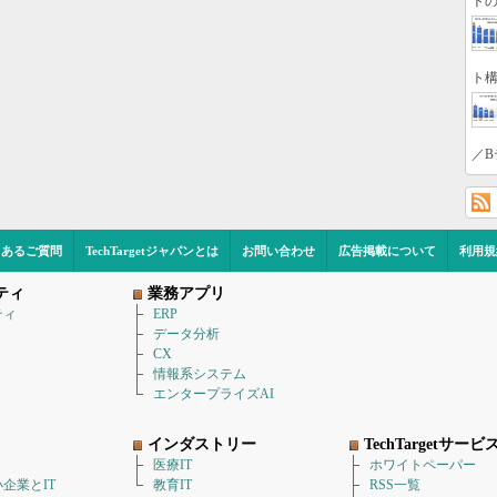
トの
ト構
／B
くあるご質問
TechTargetジャパンとは
お問い合わせ
広告掲載について
利用規
ティ
業務アプリ
ティ
ERP
データ分析
CX
情報系システム
エンタープライズAI
インダストリー
TechTargetサービ
医療IT
ホワイトペーパー
企業とIT
教育IT
RSS一覧