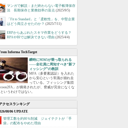
マンガで解説：まだ終わらない電子帳簿保存
法 長期保存と業務効率の盲点
(2025/9/5)
「Fit to Standard」と「柔軟性」を、中堅企業
はどう両立させたのか？
(2025/7/11)
ERPからあぶれたスキマ作業をどうする？
RPAやBIでは解決できない理由
(2025/4/4)
From Informa TechTarget
瞬時にM365が乗っ取られる
――全社員に周知すべき“新フ
ィッシング”の教訓
MFA（多要素認証）を入れた
から安心という常識が崩れ去
っている。フィッシング集団
ycoon2FA」が摘発されたが、脅威が完全になくな
たというわけではない。
アクセスランキング
026/08/06 UPDATE
管理工数を約80％削減 ジェイテクトが「手
袋」の配布をやめた理由