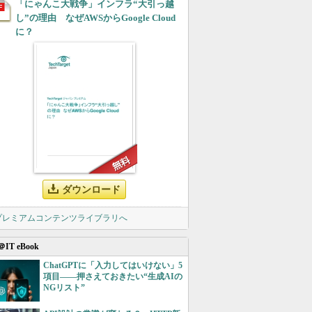
「にゃんこ大戦争」インフラ“大引っ越
し”の理由 なぜAWSからGoogle Cloud
に？
ダウンロード
 プレミアムコンテンツライブラリへ
＠IT eBook
ChatGPTに「入力してはいけない」5
項目――押さえておきたい“生成AIの
NGリスト”