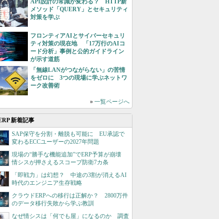
API設計の常識が変わる？ HTTP新
メソッド「QUERY」とセキュリティ
対策を学ぶ
フロンティアAIとサイバーセキュリ
ティ対策の現在地 「17万行のAIコ
ード分析」事例と公的ガイドライン
が示す道筋
「無線LANがつながらない」の苦情
をゼロに 3つの現場に学ぶネットワ
ーク改善術
»
一覧ページへ
ERP 新着記事
SAP保守を分割・離脱も可能に EU承認で
変わるECCユーザーの2027年問題
現場の“勝手な機能追加”でERP予算が崩壊
情シスが押さえるスコープ防衛7カ条
「即戦力」は幻想？ 中途の3割が消えるAI
時代のエンジニア生存戦略
クラウドERPへの移行は正解か？ 2800万件
のデータ移行失敗から学ぶ教訓
なぜ情シスは「何でも屋」になるのか 調査