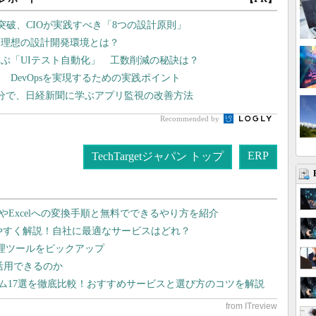
突破、CIOが実践すべき「8つの設計原則」
る理想の設計開発環境とは？
ぶ「UIテスト自動化」 工数削減の秘訣は？
DevOpsを実現するための実践ポイント
分で、日経新聞に学ぶアプリ監視の改善方法
Recommended by
ERP
TechTargetジャパン トップ
dやExcelへの変換手順と無料でできるやり方を紹介
りやすく解説！自社に最適なサービスはどれ？
管理ツールをピックアップ
で活用できるのか
テム17選を徹底比較！おすすめサービスと選び方のコツを解説