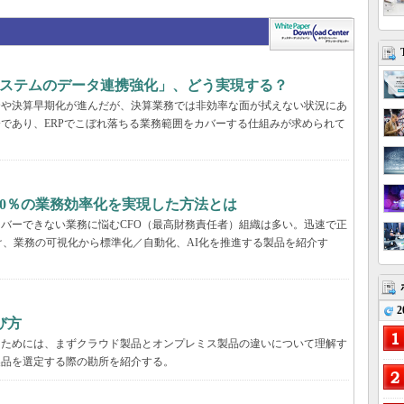
システムのデータ連携強化」、どう実現する？
合や決算早期化が進んだが、決算業務では非効率な面が拭えない状況にあ
分であり、ERPでこぼれ落ちる業務範囲をカバーする仕組みが求められて
20％の業務効率化を実現した方法とは
カバーできない業務に悩むCFO（最高財務責任者）組織は多い。迅速で正
、業務の可視化から標準化／自動化、AI化を推進する製品を紹介す
2
び方
るためには、まずクラウド製品とオンプレミス製品の違いについて理解す
製品を選定する際の勘所を紹介する。