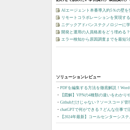
AIエージェント本番導入約5％の壁を
リモートコラボレーションを実現す
ニデックアドバンステクノロジーに学
開発と運用の人員格差をどう埋める？ 
エラー検知から原因調査までを最短5
PDFを編集する方法を徹底解説！Wor
【図解】VPNの4種類の違いをわか
Githubだけじゃない？ソースコード
chatGPTで何ができる？どんな仕事
【2024年最新】コールセンターシス