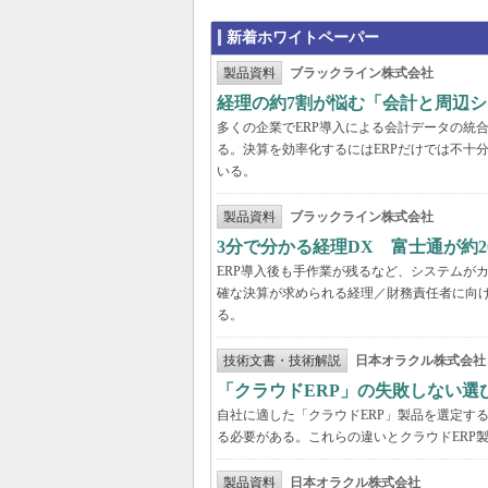
新着ホワイトペーパー
製品資料
ブラックライン株式会社
経理の約7割が悩む「会計と周辺
多くの企業でERP導入による会計データの統
る。決算を効率化するにはERPだけでは不十
いる。
製品資料
ブラックライン株式会社
3分で分かる経理DX 富士通が約
ERP導入後も手作業が残るなど、システムが
確な決算が求められる経理／財務責任者に向け
る。
技術文書・技術解説
日本オラクル株式会社
「クラウドERP」の失敗しない選
自社に適した「クラウドERP」製品を選定す
る必要がある。これらの違いとクラウドERP
製品資料
日本オラクル株式会社