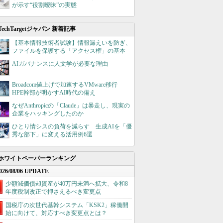
が示す“役割曖昧”の実態
TechTargetジャパン 新着記事
【基本情報技術者試験】情報漏えいを防ぎ、
ファイルを保護する「アクセス権」の基本
AIガバナンスに人文学が必要な理由
Broadcom値上げで加速するVMware移行
HPE幹部が明かすAI時代の備え
なぜAnthropicの「Claude」は暴走し、現実の
企業をハッキングしたのか
ひとり情シスの負荷を減らす 生成AIを「優
秀な部下」に変える活用例6選
ホワイトペーパーランキング
026/08/06 UPDATE
少額減価償却資産が40万円未満へ拡大、令和8
年度税制改正で押さえるべき変更点
国税庁の次世代基幹システム「KSK2」稼働開
始に向けて、対応すべき変更点とは？