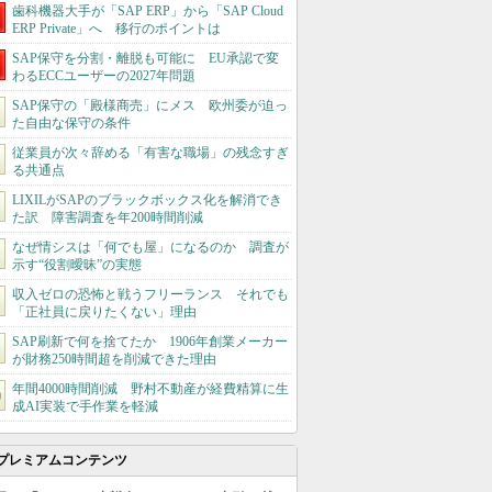
歯科機器大手が「SAP ERP」から「SAP Cloud
ERP Private」へ 移行のポイントは
SAP保守を分割・離脱も可能に EU承認で変
わるECCユーザーの2027年問題
SAP保守の「殿様商売」にメス 欧州委が迫っ
た自由な保守の条件
従業員が次々辞める「有害な職場」の残念すぎ
る共通点
LIXILがSAPのブラックボックス化を解消でき
た訳 障害調査を年200時間削減
なぜ情シスは「何でも屋」になるのか 調査が
示す“役割曖昧”の実態
収入ゼロの恐怖と戦うフリーランス それでも
「正社員に戻りたくない」理由
SAP刷新で何を捨てたか 1906年創業メーカー
が財務250時間超を削減できた理由
年間4000時間削減 野村不動産が経費精算に生
成AI実装で手作業を軽減
プレミアムコンテンツ