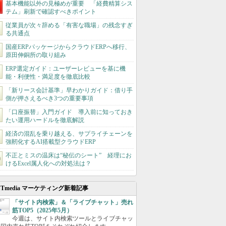
基本機能以外の見極めが重要 「経費精算シス
テム」刷新で確認すべきポイント
従業員が次々辞める「有害な職場」の残念すぎ
る共通点
国産ERPパッケージからクラウドERPへ移行、
原田伸銅所の取り組み
ERP選定ガイド：ユーザーレビューを基に機
能・利便性・満足度を徹底比較
「新リース会計基準」早わかりガイド：借り手
側が押さえるべき3つの重要事項
「口座振替」入門ガイド 導入前に知っておき
たい運用ハードルを徹底解説
経済の混乱を乗り越える、サプライチェーンを
強靭化するAI搭載型クラウドERP
不正とミスの温床は“秘伝のシート” 経理にお
けるExcel属人化への対処法は？
ITmedia マーケティング新着記事
「サイト内検索」＆「ライブチャット」売れ
筋TOP5（2025年5月）
今週は、サイト内検索ツールとライブチャッ