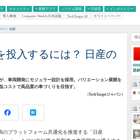
フラ
セキュリティ
業務アプリ
システム開発
IT経営
インダストリー
導入事例
Computer Weekly日本語版
ホワイトペーパー
TechTarget.AI
AI
経営とIT
医療IT
中堅・中小企業とIT
教育IT
サーバ
比較
を投入するには？ 日産の
80
題
が、車両開発にモジュラー設計を採用。バリエーション展開を
低コストで高品質の車づくりを目指す。
[
TechTargetジャパン
]
車両のプラットフォーム共通化を推進する「日産