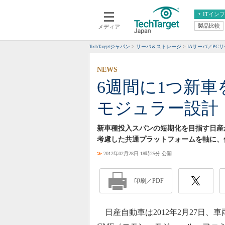
ITイン
製品比較
メディア
クラウド
エンタープライズ
ERP
仮想化
TechTargetジャパン
サーバ＆ストレージ
IAサーバ／PC
データ分析
サーバ＆ストレージ
NEWS
CX
スマートモバイル
6週間に1つ新車
情報系システム
ネットワーク
モジュラー設計
システム運用管理
新車種投入スパンの短期化を目指す日産
考慮した共通プラットフォームを軸に、
≫
2012年02月28日 18時25分 公開
印刷／PDF
日産自動車は2012年2月27日、