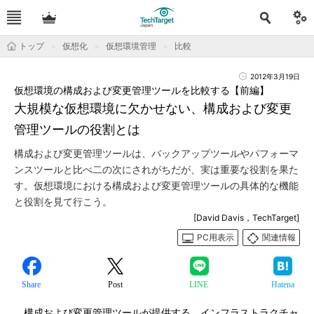
トップ
仮想化
仮想環境管理
比較
2012年3月19日
仮想環境の構成および変更管理ツールを比較する【前編】
大規模な仮想環境に欠かせない、構成および変更
管理ツールの役割とは
構成および変更管理ツールは、バックアップツールやパフォーマ
ンスツールと比べ二の次にされがちだが、実は重要な役割を果た
す。仮想環境における構成および変更管理ツールの具体的な機能
と役割を見て行こう。
[David Davis，TechTarget]
PC用表示
関連情報
Share
Post
LINE
Hatena
構成および変更管理ツールが提供する、インフラストラクチャ