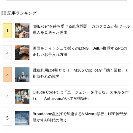
記事ランキング
“脱Excel”を待ち受ける乱立問題 カカクコムが新ツール
導入を見送った理由
画面をティッシュで拭くのはNG Dellが推奨するPCの
正しいお手入れ方法
継続利用は4割どまり M365 Copilotが「効く業務」と
期待外れの境界
Claude Codeでは「エージェントを作るな、スキルを作
れ」 Anthropicが示すAI構築術
Broadcom値上げで加速するVMware移行 HPE幹部が
明かすAI時代の備え