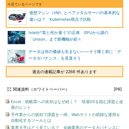
仮想マシン（VM）とベアメタルサーバの基本的な
違いは？ Kubernetes視点で比較
Intelが“昔と何か違う”の正体 GPUから謎の
「Unison」まで新機軸が続々
データは何の価値も生まない――そう嘆く前に「デ
ータガバナンス」を見直そう
過去の連載記事が 2266 件あります
関連資料（ホワイトペーパー）
[PR]
Excel・紙帳票への依存はなぜ続く？ 現場DXを阻む課題と改
善のヒント
手作業からの脱却で課題を一掃、Webサイトの煩雑な運用を
自動化するツールとは
業界大手はどう見ている？ 金融業界のデータガバナンスに