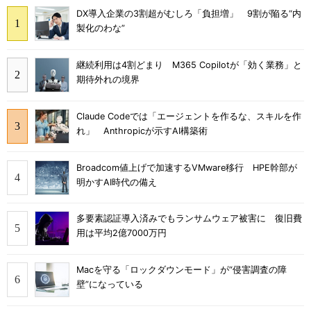
DX導入企業の3割超がむしろ「負担増」 9割が陥る“内
製化のわな”
継続利用は4割どまり M365 Copilotが「効く業務」と
期待外れの境界
Claude Codeでは「エージェントを作るな、スキルを作
れ」 Anthropicが示すAI構築術
Broadcom値上げで加速するVMware移行 HPE幹部が
明かすAI時代の備え
多要素認証導入済みでもランサムウェア被害に 復旧費
用は平均2億7000万円
Macを守る「ロックダウンモード」が“侵害調査の障
壁”になっている