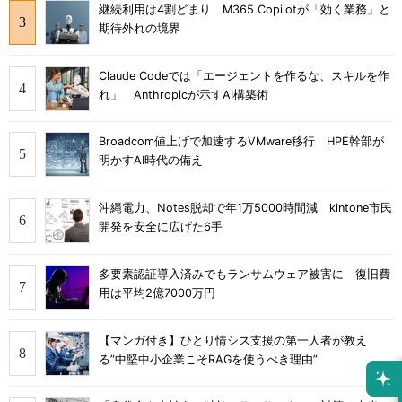
継続利用は4割どまり M365 Copilotが「効く業務」と
期待外れの境界
Claude Codeでは「エージェントを作るな、スキルを作
れ」 Anthropicが示すAI構築術
Broadcom値上げで加速するVMware移行 HPE幹部が
明かすAI時代の備え
沖縄電力、Notes脱却で年1万5000時間減 kintone市民
開発を安全に広げた6手
多要素認証導入済みでもランサムウェア被害に 復旧費
用は平均2億7000万円
【マンガ付き】ひとり情シス支援の第一人者が教え
る”中堅中小企業こそRAGを使うべき理由”