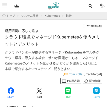
トップ
システム開発
Kubernetes
比較
2019年3月8日
運用環境に応じて選ぶ
クラウド環境でマネージドKubernetesを使うメリ
ットとデメリット
クラウドベンダーが提供するマネージドKubernetesをマルチク
ラウド環境に導入する場合、幾つか問題が生じる。マネージド
Kubernetesのメリットを生かせるかどうかを確認したければ、
本稿で紹介する3つのステップに従うとよい。
[
Tom Nolle
，TechTarget]
PC用表示
関連情報
Share
Post
LINE
Hatena