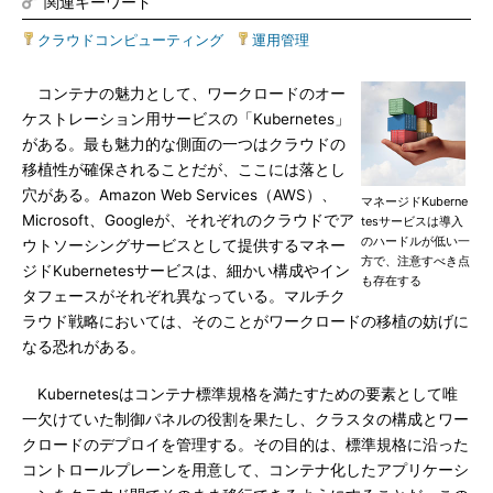
関連キーワード
クラウドコンピューティング
|
運用管理
コンテナの魅力として、ワークロードのオー
ケストレーション用サービスの「Kubernetes」
がある。最も魅力的な側面の一つはクラウドの
移植性が確保されることだが、ここには落とし
穴がある。Amazon Web Services（AWS）、
マネージドKuberne
Microsoft、Googleが、それぞれのクラウドでア
tesサービスは導入
のハードルが低い一
ウトソーシングサービスとして提供するマネー
方で、注意すべき点
ジドKubernetesサービスは、細かい構成やイン
も存在する
タフェースがそれぞれ異なっている。マルチク
ラウド戦略においては、そのことがワークロードの移植の妨げに
なる恐れがある。
Kubernetesはコンテナ標準規格を満たすための要素として唯
一欠けていた制御パネルの役割を果たし、クラスタの構成とワー
クロードのデプロイを管理する。その目的は、標準規格に沿った
コントロールプレーンを用意して、コンテナ化したアプリケーシ