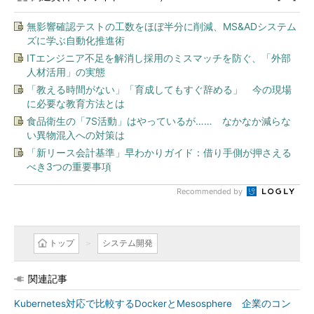
無影響確認テストの工数をほぼ半分に削減、MS&ADシステム
ズに学ぶ自動化推進術
ITエンジニア不足を解消し採用のミスマッチを防ぐ、「外部
人材活用」の実態
「教える時間がない」「育成してもすぐ辞める」 今の現場
に必要な教育方法とは
食品衛生の「7S活動」はやっているが…… なかなか減らな
い異物混入への対策は
「新リース会計基準」早わかりガイド：借り手側が押さえる
べき3つの重要事項
Recommended by
トップ
システム開発
関連記事
Kubernetes対応で比較するDockerとMesosphere 企業のコン