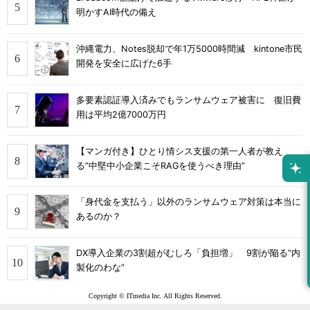
明かすAI時代の備え
沖縄電力、Notes脱却で年1万5000時間減 kintone市民
開発を安全に広げた6手
多要素認証導入済みでもランサムウェア被害に 復旧費
用は平均2億7000万円
【マンガ付き】ひとり情シス支援の第一人者が教え
る”中堅中小企業こそRAGを使うべき理由”
「身代金を支払う」以外のランサムウェア対策は本当に
あるのか？
DX導入企業の3割超がむしろ「負担増」 9割が陥る“内
製化のわな”
Copyright © ITmedia Inc. All Rights Reserved.