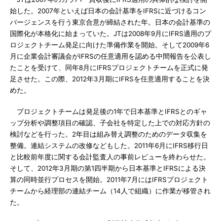
始した。2007年といえば日本の会計基準をIFRSに近づけるコン
バージェンスを行う東京合意が締結された年。日本の会計基準の
国際化が本格化に始まっていた。JTは2008年9月にIFRS適用のプ
ロジェクトチーム発足に向けた準備作業を開始。そして2009年6
月に企業会計審議会がIFRSの任意適用を認める中間報告を公表し
たことを受けて、同年8月にIFRSプロジェクトチームを正式に発
足させた。この際、2012年3月期にIFRSを任意適用することを決
めた。
プロジェクトチームは発足後の1年で日本基準とIFRSとのギャ
ップ分析や調整項目の確認、子会社を特定した上での対応方針の
検討などを行った。2年目は組み替え調整のためのデータ収集を
整備。連結システムの改修などもした。2011年6月にIFRS移行日
と比較前年度に関する会計監査人の事前レビューを終わらせた。
そして、2012年3月期の第1四半期から日本基準とIFRSによる決
算の同時並行プロセスを開始。2011年7月にはIFRSプロジェクト
チームから経理部の連結チーム（14人で組織）に作業が移管され
た。