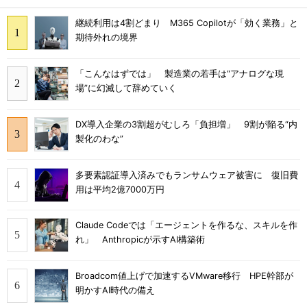
継続利用は4割どまり M365 Copilotが「効く業務」と
期待外れの境界
「こんなはずでは」 製造業の若手は“アナログな現
場”に幻滅して辞めていく
DX導入企業の3割超がむしろ「負担増」 9割が陥る“内
製化のわな”
多要素認証導入済みでもランサムウェア被害に 復旧費
用は平均2億7000万円
Claude Codeでは「エージェントを作るな、スキルを作
れ」 Anthropicが示すAI構築術
Broadcom値上げで加速するVMware移行 HPE幹部が
明かすAI時代の備え