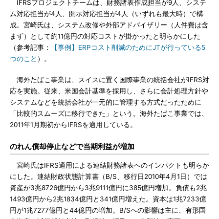
IFRSプロジェクトチームは、財務諸表作成担当が9人、システ
ム対応担当が4人、開示対応担当が4人（いずれも最大時）で構
成。宮崎氏は、システム改修や外部アドバイザリー（人件費は含
まず）として約11億円の対応コストが掛かったと明らかにした
（参考記事：
【事例】ERPコスト削減のためにJTが行っている5
つのこと
）。
海外たばこ事業は、スイスに置く国際事業の統括会社がIFRS対
応を実施。従来、米国会計基準を採用し、さらに会計処理方針や
システムなどを統括会社が一元的に管理する方式だったために
「比較的スムーズに移行できた」という。海外たばこ事業では、
2011年1月期初からIFRSを適用している。
のれん償却停止などで当期利益が増加
宮崎氏はIFRS適用による連結財務諸表へのインパクトも明らか
にした。連結財政状態計算書（B/S、移行日2010年4月1日）では
資産が3兆8726億円から3兆9111億円に385億円増加。負債も2兆
1493億円から2兆1834億円と341億円増えた。資本は1兆7233億
円が1兆7277億円と44億円の増加。B/Sへの影響は主に、有形国