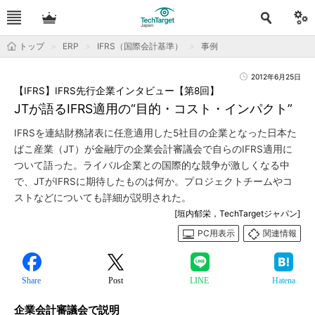
トップ
ERP
IFRS（国際会計基準）
事例
2012年6月25日
【IFRS】IFRS先行企業インタビュー【第8回】
JTが語るIFRS適用の“目的・コスト・インパクト”
IFRSを連結財務諸表に任意適用した5社目の企業となった日本た
ばこ産業（JT）が金融庁の企業会計審議会で自らのIFRS適用に
ついて語った。ライバル企業との国際的な競争が激しくなる中
で、JTがIFRSに期待したものは何か。プロジェクトチームやコ
ストなどについても詳細が説明された。
[垣内郁栄，TechTargetジャパン]
PC用表示
関連情報
Share
Post
LINE
Hatena
企業会計審議会で説明