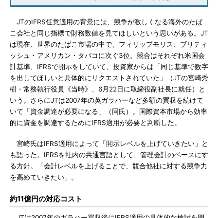
JTのIFRS任意適用の背景には、競争が激しくなる海外のたば
こ会社と同じ指標で財務数値を見てほしいという思いがある。JT
は現在、世界のたばこ市場の中で、フィリップモリス、ブリティ
ッシュ・アメリカン・タバコに次ぐ3位。競合はそれぞれ米国会
計基準、IFRSで開示をしていて、投資家からは「同じ基準で数字
を出してほしいと具体的にリクエストされていた」（JTの宮崎秀
樹・常務執行役員《当時》、6月22日に取締役副社長に就任）と
いう。さらにJTは2007年の英ガラハーなど多額の買収を続けて
いて「資金調達が必要になる」（同氏）。国際資本市場から効率
的に資金を調達するためにIFRS適用が必要と判断した。
宮崎氏はIFRS適用によって「開示レベルを上げていきたい」と
も語った。IFRSを社内の共通言語として、管理会計のベースにす
る方針。「会計レベルを上げることで、競合他社に対する競争力
を高めていきたい」。
約11億円の対応コスト
JTは2007年のガラハー買収後にIFRS適用の具体的な検討を開