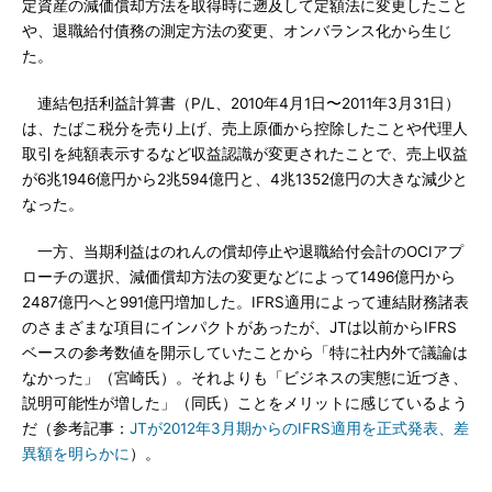
定資産の減価償却方法を取得時に遡及して定額法に変更したこと
や、退職給付債務の測定方法の変更、オンバランス化から生じ
た。
連結包括利益計算書（P/L、2010年4月1日〜2011年3月31日）
は、たばこ税分を売り上げ、売上原価から控除したことや代理人
取引を純額表示するなど収益認識が変更されたことで、売上収益
が6兆1946億円から2兆594億円と、4兆1352億円の大きな減少と
なった。
一方、当期利益はのれんの償却停止や退職給付会計のOCIアプ
ローチの選択、減価償却方法の変更などによって1496億円から
2487億円へと991億円増加した。IFRS適用によって連結財務諸表
のさまざまな項目にインパクトがあったが、JTは以前からIFRS
ベースの参考数値を開示していたことから「特に社内外で議論は
なかった」（宮崎氏）。それよりも「ビジネスの実態に近づき、
説明可能性が増した」（同氏）ことをメリットに感じているよう
だ（参考記事：
JTが2012年3月期からのIFRS適用を正式発表、差
異額を明らかに
）。