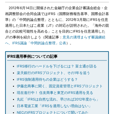
2012年6月14日に開催された金融庁の企業会計審議会総会・企
画調整部会の合同会議ではIFRS（国際財務報告基準、国際会計基
準）の「中間的論点整理」とともに、2012年3月期にIFRSを任意
適用した日本たばこ産業（JT）の対応が説明された。「海外の競
合との比較可能性を高める」ことを目的にIFRSを任意適用した
JTの事例を紹介しよう（関連記事：
意見の溝埋まらず審議継続
へ、IFRS議論「中間的論点整理」公表
）。
IFRS適用事例についての記事
IFRS移行のハードルを下げるには？ 富士通が語る
楽天銀行のIFRSプロジェクト、その1年を追う
IFRS強制適用待ちの企業はどうする？
伊藤忠商事に聞く、固定資産管理とIFRSプロジェクト
現在進行中！ 住友商事と東芝のIFRS適用を見る
丸紅「IFRSは自然な流れ、早ければ2012年度から」
日本電波工業「IFRSを適用しない理由はない」
NECのIFRSプロジェクトについて聞いてみた