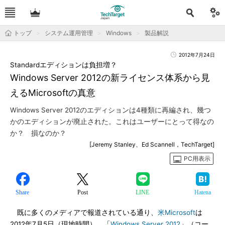
トップ
システム運用管理
Windows
製品解説
2012年7月24日
Standardエディションは負担増？
Windows Server 2012の新ライセンス体系から見
えるMicrosoftの真意
Windows Server 2012のエディションは4種類に再編され、幾つ
かのエディションが廃止された。これはユーザーにとって得なの
か？ 損なのか？
[Jeremy Stanley、Ed Scannell，TechTarget]
PC用表示
Share
Post
LINE
Hatena
既に多くのメディアで報道されている通り、
米Microsoft
は
2012年7月5日（現地時間）、「
Windows Server 2012
」（コー