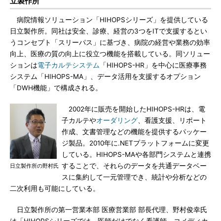
立製作所
病院情報ソリューション「HIHOPSシリーズ」を提供している
日立製作所。同社は安全、診療、経営の3つをITで支援するとい
うコンセプト「スリーパス」に基づき、病院の経営や業務の効率
向上、医療の質の向上に役立つ機能を搭載している。同ソリュー
ションは
電子カルテシステム
「HIHOPS-HR」を中心に医療事務
システム「HIHOPS-MA」、データ活用を支援するオプション
「DWH機能」で構成される。
2002年に販売を開始したHIHOPS-HRは、電
子カルテや
オーダリング
、看護支援、リポート
作成、文書管理などの機能を提供するパッケー
ジ製品。2010年に.NETプラットフォームに変更
している。HIHOPS-MAや各部門システムと連携
することで、それらのデータを共通データベー
日立製作所の野村氏
スに集約して一元管理でき、統計や分析などの
二次利用も可能にしている。
日立製作所の第一営業本部 医療営業部 部長代理、野村俊幸氏