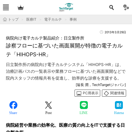
トップ
医療IT
電子カルテ
事例
2013年3月29日
病院向け電子カルテ製品紹介：日立製作所
診察フローに基づいた画面展開が特徴の電子カル
テ「HIHOPS-HR」
日立製作所の病院向け電子カルテシステム「HIHOPS-HR」は、
治療計画パスの一覧表示や業務フローに基づいた画面展開などで
院内スタッフの情報共有を促進し、効率的な診療を支援する。
[翁長 潤，TechTargetジャパン]
PC用表示
関連情報
Share
Post
LINE
Hatena
病院経営や業務の効率化、医療の質の向上をITで支援する日