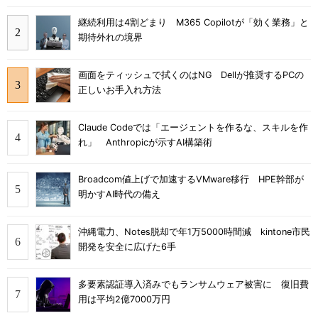
継続利用は4割どまり M365 Copilotが「効く業務」と
期待外れの境界
画面をティッシュで拭くのはNG Dellが推奨するPCの
正しいお手入れ方法
Claude Codeでは「エージェントを作るな、スキルを作
れ」 Anthropicが示すAI構築術
Broadcom値上げで加速するVMware移行 HPE幹部が
明かすAI時代の備え
沖縄電力、Notes脱却で年1万5000時間減 kintone市民
開発を安全に広げた6手
多要素認証導入済みでもランサムウェア被害に 復旧費
用は平均2億7000万円