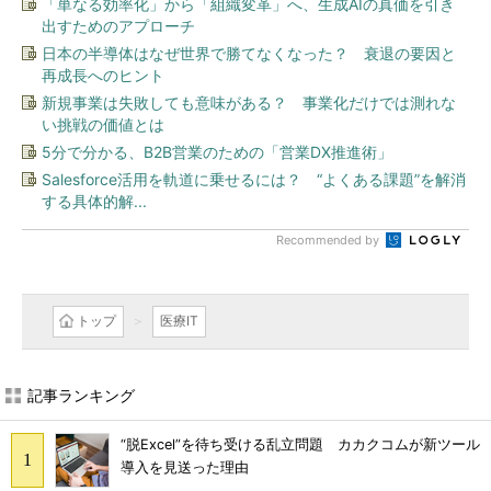
「単なる効率化」から「組織変革」へ、生成AIの真価を引き
出すためのアプローチ
日本の半導体はなぜ世界で勝てなくなった？ 衰退の要因と
再成長へのヒント
新規事業は失敗しても意味がある？ 事業化だけでは測れな
い挑戦の価値とは
5分で分かる、B2B営業のための「営業DX推進術」
Salesforce活用を軌道に乗せるには？ “よくある課題”を解消
する具体的解...
Recommended by
トップ
医療IT
記事ランキング
“脱Excel”を待ち受ける乱立問題 カカクコムが新ツール
導入を見送った理由