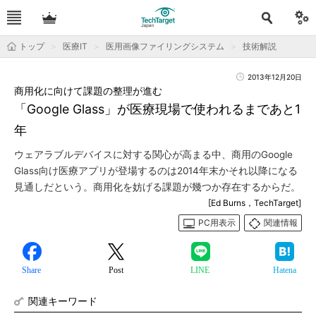
トップ
医療IT
医用画像ファイリングシステム
技術解説
2013年12月20日
商用化に向けて課題の整理が進む
「Google Glass」が医療現場で使われるまであと1
年
ウェアラブルデバイスに対する関心が高まる中、商用のGoogle
Glass向け医療アプリが登場するのは2014年末かそれ以降になる
見通しだという。商用化を妨げる課題が幾つか存在するからだ。
[Ed Burns，TechTarget]
PC用表示
関連情報
Share
Post
LINE
Hatena
関連キーワード