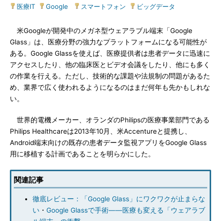
医療IT
|
Google
|
スマートフォン
|
ビッグデータ
米Googleが開発中のメガネ型ウェアラブル端末「Google
Glass」は、医療分野の強力なプラットフォームになる可能性が
ある。Google Glassを使えば、医療提供者は患者データに迅速に
アクセスしたり、他の臨床医とビデオ会議をしたり、他にも多く
の作業を行える。ただし、技術的な課題や法規制の問題があるた
め、業界で広く使われるようになるのはまだ何年も先かもしれな
い。
世界的電機メーカー、オランダのPhilipsの医療事業部門である
Philips Healthcareは2013年10月、米Accentureと提携し、
Android端末向けの既存の患者データ監視アプリをGoogle Glass
用に移植する計画であることを明らかにした。
関連記事
徹底レビュー：「Google Glass」にワクワクが止まらな
い
・
Google Glassで手術――医療も変える「ウェアラブ