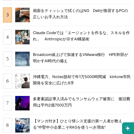
画面をティッシュで拭くのはNG Dellが推奨するPCの
正しいお手入れ方法
Claude Codeでは「エージェントを作るな、スキルを作
れ」 Anthropicが示すAI構築術
Broadcom値上げで加速するVMware移行 HPE幹部が
明かすAI時代の備え
沖縄電力、Notes脱却で年1万5000時間減 kintone市民
開発を安全に広げた6手
多要素認証導入済みでもランサムウェア被害に 復旧費
用は平均2億7000万円
【マンガ付き】ひとり情シス支援の第一人者が教え
る”中堅中小企業こそRAGを使うべき理由”