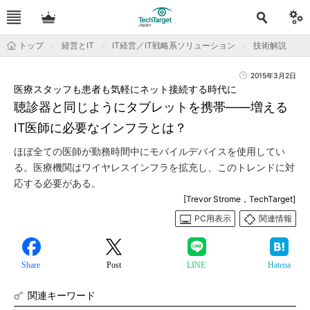
トップ
経営とIT
IT経営／IT戦略系ソリューション
技術解説
2015年3月2日
医療スタッフも患者も気軽にネット接続する時代に
聴診器と同じようにタブレットを携帯――増える
IT医師に必要なインフラとは？
ほぼ全ての医師が勤務時間中にモバイルデバイスを使用してい
る。医療機関はワイヤレスインフラを拡充し、このトレンドに対
応する必要がある。
[Trevor Strome，TechTarget]
PC用表示
関連情報
Share
Post
LINE
Hatena
関連キーワード