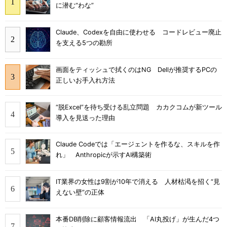
に潜む“わな”
Claude、Codexを自由に使わせる コードレビュー廃止
を支える5つの勘所
画面をティッシュで拭くのはNG Dellが推奨するPCの
正しいお手入れ方法
“脱Excel”を待ち受ける乱立問題 カカクコムが新ツール
導入を見送った理由
Claude Codeでは「エージェントを作るな、スキルを作
れ」 Anthropicが示すAI構築術
IT業界の女性は9割が10年で消える 人材枯渇を招く“見
えない壁”の正体
本番DB削除に顧客情報流出 「AI丸投げ」が生んだ4つ