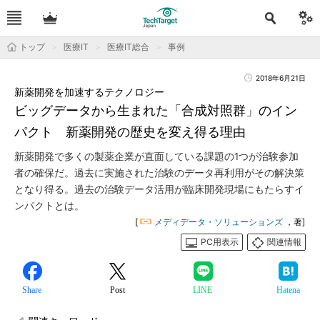
トップ
医療IT
医療IT総合
事例
2018年6月21日
新薬開発を加速するテクノロジー
ビッグデータから生まれた「合成対照群」のイン
パクト 新薬開発の歴史を変え得る理由
新薬開発で多くの製薬企業が直面している課題の1つが治験参加
者の確保だ。過去に実施された治験のデータ再利用がその解決策
となり得る。過去の治験データ活用が臨床開発現場にもたらすイ
ンパクトとは。
[
メディデータ・ソリューションズ
，著]
PC用表示
関連情報
Share
Post
LINE
Hatena