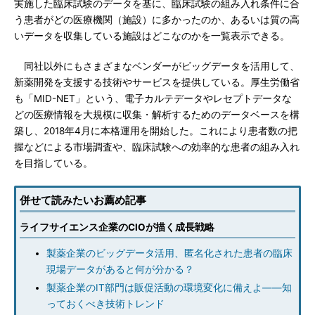
実施した臨床試験のデータを基に、臨床試験の組み入れ条件に合
う患者がどの医療機関（施設）に多かったのか、あるいは質の高
いデータを収集している施設はどこなのかを一覧表示できる。
同社以外にもさまざまなベンダーがビッグデータを活用して、
新薬開発を支援する技術やサービスを提供している。厚生労働省
も「MID-NET」という、電子カルテデータやレセプトデータな
どの医療情報を大規模に収集・解析するためのデータベースを構
築し、2018年4月に本格運用を開始した。これにより患者数の把
握などによる市場調査や、臨床試験への効率的な患者の組み入れ
を目指している。
併せて読みたいお薦め記事
ライフサイエンス企業のCIOが描く成長戦略
製薬企業のビッグデータ活用、匿名化された患者の臨床
現場データがあると何が分かる？
製薬企業のIT部門は販促活動の環境変化に備えよ――知
っておくべき技術トレンド