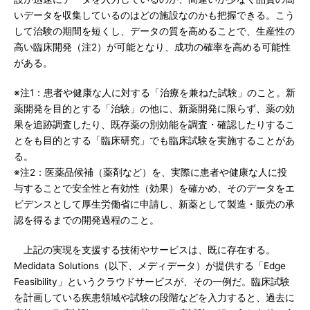
いデータを収集しているのはどの施設なのかも把握できる。こう
して治験の期間を短くし、データの質を高めることで、生産性の
高い臨床開発（注2）が可能となり、成功の確率を高める可能性
がある。
※注1：患者や健康な人に対する「治療を兼ねた試験」のこと。新
薬開発を目的とする「治験」の他に、新薬開発に限らず、薬の効
果を追跡調査したり、既存薬の別効能を調査・確認したりするこ
とをも目的とする「臨床研究」でも臨床試験を実施することがあ
る。
※注2：医薬品候補（薬剤など）を、実際に患者や健康な人に投
与することで安全性と有効性（効果）を確かめ、そのデータをエ
ビデンスとして厚生労働省に申請し、新薬として製造・販売の承
認を得るまでの開発過程のこと。
上記の実現を支援する技術やサービスは、既に存在する。
Medidata Solutions（以下、メディデータ）が提供する「Edge
Feasibility」というクラウドサービスが、その一例だ。臨床試験
を計画している疾患領域や試験の段階などを入力すると、過去に