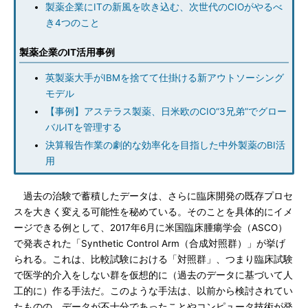
製薬企業にITの新風を吹き込む、次世代のCIOがやるべ
き4つのこと
製薬企業のIT活用事例
英製薬大手がIBMを捨てて仕掛ける新アウトソーシング
モデル
【事例】アステラス製薬、日米欧のCIO“3兄弟”でグロー
バルITを管理する
決算報告作業の劇的な効率化を目指した中外製薬のBI活
用
過去の治験で蓄積したデータは、さらに臨床開発の既存プロセ
スを大きく変える可能性を秘めている。そのことを具体的にイメ
ージできる例として、2017年6月に米国臨床腫瘍学会（ASCO）
で発表された「Synthetic Control Arm（合成対照群）」が挙げ
られる。これは、比較試験における「対照群」、つまり臨床試験
で医学的介入をしない群を仮想的に（過去のデータに基づいて人
工的に）作る手法だ。このような手法は、以前から検討されてい
たものの、データが不十分であったことやコンピュータ技術が発