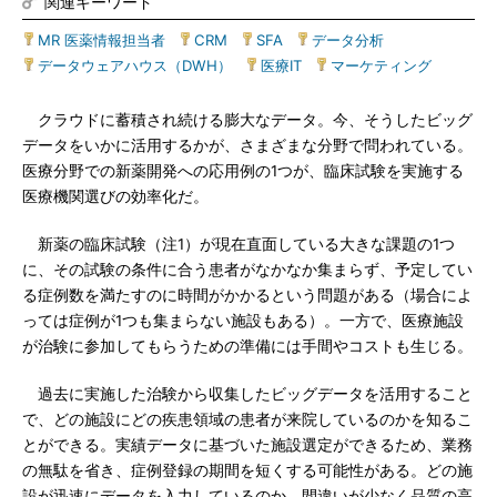
関連キーワード
MR 医薬情報担当者
|
CRM
|
SFA
|
データ分析
|
データウェアハウス（DWH）
|
医療IT
|
マーケティング
クラウドに蓄積され続ける膨大なデータ。今、そうしたビッグ
データをいかに活用するかが、さまざまな分野で問われている。
医療分野での新薬開発への応用例の1つが、臨床試験を実施する
医療機関選びの効率化だ。
新薬の臨床試験（注1）が現在直面している大きな課題の1つ
に、その試験の条件に合う患者がなかなか集まらず、予定してい
る症例数を満たすのに時間がかかるという問題がある（場合によ
っては症例が1つも集まらない施設もある）。一方で、医療施設
が治験に参加してもらうための準備には手間やコストも生じる。
過去に実施した治験から収集したビッグデータを活用すること
で、どの施設にどの疾患領域の患者が来院しているのかを知るこ
とができる。実績データに基づいた施設選定ができるため、業務
の無駄を省き、症例登録の期間を短くする可能性がある。どの施
設が迅速にデータを入力しているのか、間違いが少なく品質の高