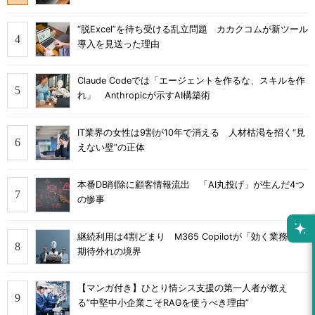
“脱Excel”を待ち受ける乱立問題 カカクコムが新ツール
導入を見送った理由
Claude Codeでは「エージェントを作るな、スキルを作
れ」 Anthropicが示すAI構築術
IT業界の女性は9割が10年で消える 人材枯渇を招く“見
えない壁”の正体
本番DB削除に顧客情報流出 「AI丸投げ」が生んだ4つ
の惨事
継続利用は4割どまり M365 Copilotが「効く業務」と
期待外れの境界
【マンガ付き】ひとり情シス支援の第一人者が教え
る”中堅中小企業こそRAGを使うべき理由”