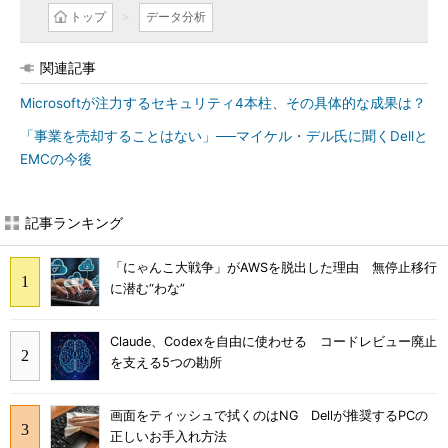
トップ
データ分析
関連記事
Microsoftが注力するセキュリティ4本柱、その具体的な成果は？
「事業を売却することはない」──マイケル・デル氏に聞くDellと
EMCの今後
記事ランキング
「にゃんこ大戦争」がAWSを脱出した理由 無停止移行
に潜む“わな”
Claude、Codexを自由に使わせる コードレビュー廃止
を支える5つの勘所
画面をティッシュで拭くのはNG Dellが推奨するPCの
正しいお手入れ方法