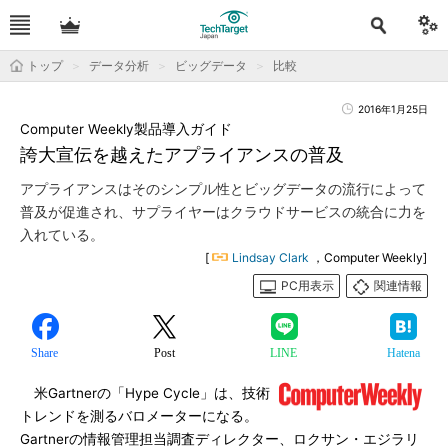
トップ
データ分析
ビッグデータ
比較
2016年1月25日
Computer Weekly製品導入ガイド
誇大宣伝を越えたアプライアンスの普及
アプライアンスはそのシンプル性とビッグデータの流行によって
普及が促進され、サプライヤーはクラウドサービスの統合に力を
入れている。
[
Lindsay Clark
，Computer Weekly]
PC用表示
関連情報
Share
Post
LINE
Hatena
米Gartnerの「Hype Cycle」は、技術
トレンドを測るバロメーターになる。
Gartnerの情報管理担当調査ディレクター、ロクサン・エジラリ