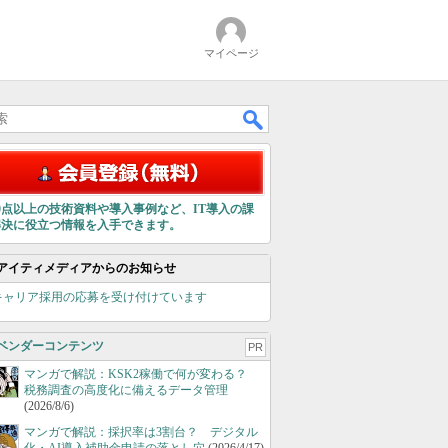
マイページ
00点以上の技術資料や導入事例など、IT導入の課
解決に役立つ情報を入手できます。
アイティメディアからのお知らせ
キャリア採用の応募を受け付けています
ベンダーコンテンツ
PR
マンガで解説：KSK2稼働で何が変わる？
税務調査の高度化に備えるデータ管理
(2026/8/6)
マンガで解説：採択率は3割台？ デジタル