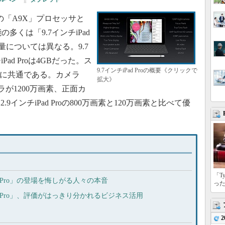
の「A9X」プロセッサと
能の多くは「9.7インチiPad
量については異なる。9.7
チiPad Proは4GBだった。ス
9.7インチiPad Proの概要《クリックで
roに共通である。カメラ
拡大》
カメラが1200万画素、正面カ
9インチiPad Proの800万画素と120万画素と比べて優
「T
Pad Pro」の登場を悔しがる人々の本音
っ
iPad Pro」、評価がはっきり分かれるビジネス活用
2