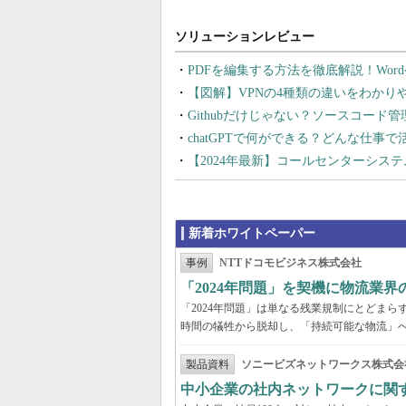
PDFを編集する方法を徹底解説！Wor
【図解】VPNの4種類の違いをわか
Githubだけじゃない？ソースコード
chatGPTで何ができる？どんな仕事
【2024年最新】コールセンターシス
新着ホワイトペーパー
事例
NTTドコモビジネス株式会社
「2024年問題」を契機に物流業
「2024年問題」は単なる残業規制にとどま
時間の犠牲から脱却し、「持続可能な物流」
製品資料
ソニービズネットワークス株式会
中小企業の社内ネットワークに関