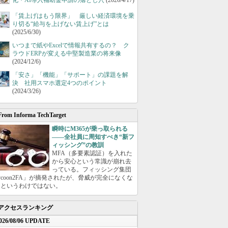
化・AI導入補助金申請の落とし穴
(2026/4/17)
「賃上げはもう限界」 厳しい経済環境を乗
り切る“給与を上げない賃上げ”とは
(2025/6/30)
いつまで紙やExcelで情報共有するの？ ク
ラウドERPが変える中堅製造業の将来像
(2024/12/6)
「安さ」「機能」「サポート」の課題を解
決 社用スマホ選定4つのポイント
(2024/3/26)
From Informa TechTarget
瞬時にM365が乗っ取られる
――全社員に周知すべき“新フ
ィッシング”の教訓
MFA（多要素認証）を入れた
から安心という常識が崩れ去
っている。フィッシング集団
ycoon2FA」が摘発されたが、脅威が完全になくな
たというわけではない。
アクセスランキング
026/08/06 UPDATE