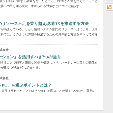
ーネット回線に関する調査を行ったところ、約6割が不満を抱えていること
改善への取り組み状況、求められる対策などについて解説する。
のリソース不足を乗り越え現場DXを推進する方法
ズが高まっている。しかし情報システム部門のリソース不足により、現場
資料では、このような課題を解消するための具体的な方法をマンガで紹介
式会社
ーション」を活用すべき7つの理由
用することで顧客と密接な関係を構築したり、パートナー企業との関係を
が役立つ理由を7つ紹介する。
式会社
トPC」を選ぶポイントとは？
の条件は変わった。どのような条件で選ぶことが望ましいのか。選定の