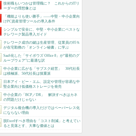
技術職もいつかは管理職に？ これからのITリ
ーダーの理想像とは
「機能よりも使い勝手」――中堅・中小企業向
けPC資産管理ツールの導入条件
シンプルで安全に、中堅・中小企業にベストな
テレワーク製品導入ガイド
テレワーク成功の鍵は生産管理、従業員の95％
が在宅勤務の「オンライン秘書」に学ぶ
SaaS化した「サイボウズ Office 8」が“最初のグ
ループウェア”に最適な訳
中小企業に広がる「サブスク経営」 30代社長
は積極派、50代社長は慎重派
日本アイ・ビー・エム、設定や管理が容易な中
堅企業向け低価格ストレージを発売
中小企業の「BCP／DR」 解決すべきはカネ
の問題だけじゃない
デジタル複合機の導入だけではペーパーレス化
にならない理由
脱Excelすべき理由を「コスト削減」と考えてい
ると見落とす、大事な価値とは