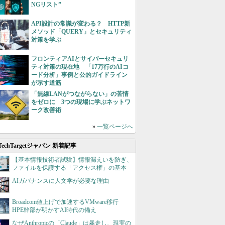
NGリスト”
API設計の常識が変わる？ HTTP新
メソッド「QUERY」とセキュリティ
対策を学ぶ
フロンティアAIとサイバーセキュリ
ティ対策の現在地 「17万行のAIコ
ード分析」事例と公的ガイドライン
が示す道筋
「無線LANがつながらない」の苦情
をゼロに 3つの現場に学ぶネットワ
ーク改善術
»
一覧ページへ
TechTargetジャパン 新着記事
【基本情報技術者試験】情報漏えいを防ぎ、
ファイルを保護する「アクセス権」の基本
AIガバナンスに人文学が必要な理由
Broadcom値上げで加速するVMware移行
HPE幹部が明かすAI時代の備え
なぜAnthropicの「Claude」は暴走し、現実の