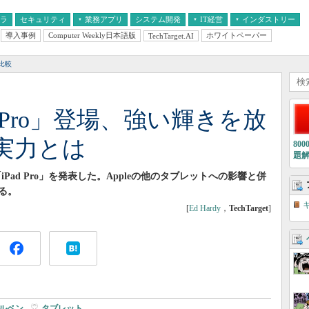
フラ
セキュリティ
業務アプリ
システム開発
IT経営
インダストリー
導入事例
Computer Weekly日本語版
ホワイトペーパー
TechTarget.AI
AI
経営とIT
医療IT
中堅・中小企業とIT
教育IT
比較
ad Pro」登場、強い輝きを放
実力とは
80
題
チの「iPad Pro」を発表した。Appleの他のタブレットへの影響と併
る。
[
Ed Hardy
，
TechTarget
]
ルペン
|
タブレット