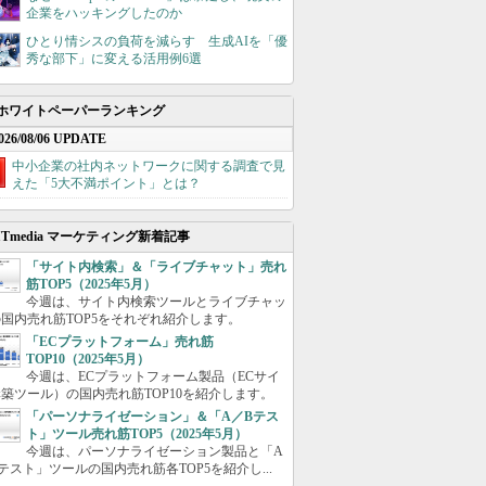
企業をハッキングしたのか
ひとり情シスの負荷を減らす 生成AIを「優
秀な部下」に変える活用例6選
ホワイトペーパーランキング
026/08/06 UPDATE
中小企業の社内ネットワークに関する調査で見
えた「5大不満ポイント」とは？
ITmedia マーケティング新着記事
「サイト内検索」＆「ライブチャット」売れ
筋TOP5（2025年5月）
今週は、サイト内検索ツールとライブチャッ
国内売れ筋TOP5をそれぞれ紹介します。
「ECプラットフォーム」売れ筋
TOP10（2025年5月）
今週は、ECプラットフォーム製品（ECサイ
築ツール）の国内売れ筋TOP10を紹介します。
「パーソナライゼーション」＆「A／Bテス
ト」ツール売れ筋TOP5（2025年5月）
今週は、パーソナライゼーション製品と「A
テスト」ツールの国内売れ筋各TOP5を紹介し...