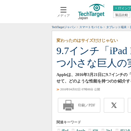
ITイン
製品比較
メディア
クラウド
エンタープライズ
ERP
仮想化
TechTargetジャパン
スマートモバイル
タブレット端末
データ分析
サーバ＆ストレージ
変わったのはサイズだけじゃない
CX
スマートモバイル
9.7インチ「iP
情報系システム
ネットワーク
つ小さな巨人の
システム運用管理
Appleは、2016年3月21日に9.7イン
せて、どのような性能を持つのか紹介す
≫
2016年04月02日 07時00分 公開
印刷／PDF
関連キーワード
iPad
|
Apple
|
iOS
|
2in1
|
デジタ