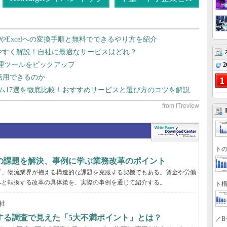
dやExcelへの変換手順と無料でできるやり方を紹介
りやすく解説！自社に最適なサービスはどれ？
管理ツールをピックアップ
2
で活用できるのか
テム17選を徹底比較！おすすめサービスと選び方のコツを解説
トの
界の課題を解決、事例に学ぶ業務改革のポイント
らず、物流業界が抱える構造的な課題を克服する契機でもある。賃金や労働
へと転換する改革の具体策を、実際の事例を通じて紹介する。
ト構
社
する調査で見えた「5大不満ポイント」とは？
／B