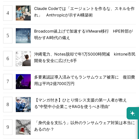
Claude Codeでは「エージェントを作るな、スキルを作
れ」 Anthropicが示すAI構築術
Broadcom値上げで加速するVMware移行 HPE幹部が
明かすAI時代の備え
沖縄電力、Notes脱却で年1万5000時間減 kintone市民
開発を安全に広げた6手
多要素認証導入済みでもランサムウェア被害に 復旧費
用は平均2億7000万円
【マンガ付き】ひとり情シス支援の第一人者が教え
る”中堅中小企業こそRAGを使うべき理由”
「身代金を支払う」以外のランサムウェア対策は本当に
あるのか？