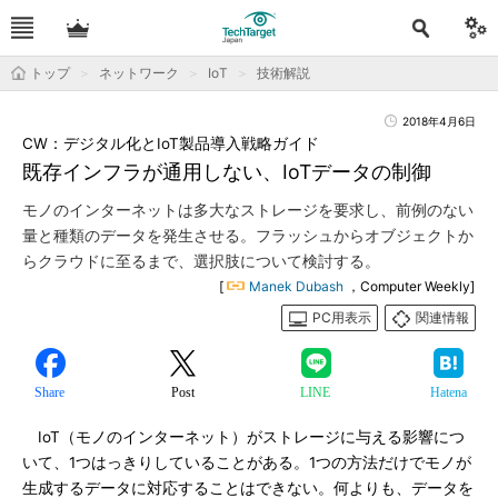
トップ
ネットワーク
IoT
技術解説
2018年4月6日
CW：デジタル化とIoT製品導入戦略ガイド
既存インフラが通用しない、IoTデータの制御
モノのインターネットは多大なストレージを要求し、前例のない
量と種類のデータを発生させる。フラッシュからオブジェクトか
らクラウドに至るまで、選択肢について検討する。
[
Manek Dubash
，Computer Weekly]
PC用表示
関連情報
Share
Post
LINE
Hatena
IoT（モノのインターネット）がストレージに与える影響につ
いて、1つはっきりしていることがある。1つの方法だけでモノが
生成するデータに対応することはできない。何よりも、データを