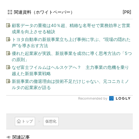
関連資料（ホワイトペーパー）
[PR]
顧客データの重複は40％超、精緻な名寄せで業務効率と営業
成果を向上させる秘訣
トヨタ自動車の新規事業立ち上げ事例に学ぶ、“現場の隠れた
声”を導き出す方法
優れた起業家が実践、新規事業を成功に導く思考方法の「5つ
の原則」
なぜ富士フイルムはヘルスケアへ？ 主力事業の危機を乗り
越えた新規事業戦略
新規事業の撤退理由は技術不足だけじゃない、元コニカミノ
ルタの起業家が語る
Recommended by
トップ
仮想化
関連記事