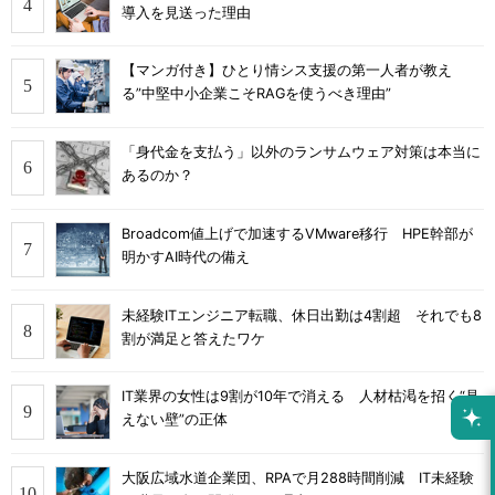
導入を見送った理由
【マンガ付き】ひとり情シス支援の第一人者が教え
る”中堅中小企業こそRAGを使うべき理由”
「身代金を支払う」以外のランサムウェア対策は本当に
あるのか？
Broadcom値上げで加速するVMware移行 HPE幹部が
明かすAI時代の備え
未経験ITエンジニア転職、休日出勤は4割超 それでも8
割が満足と答えたワケ
IT業界の女性は9割が10年で消える 人材枯渇を招く“見
えない壁”の正体
大阪広域水道企業団、RPAで月288時間削減 IT未経験