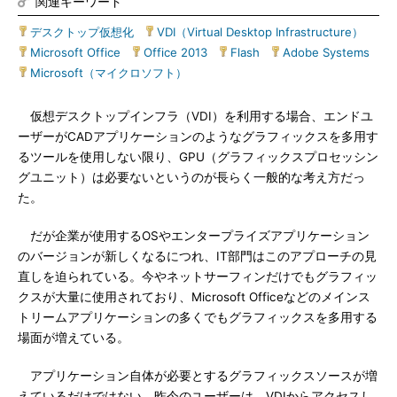
関連キーワード
デスクトップ仮想化
|
VDI（Virtual Desktop Infrastructure）
|
Microsoft Office
|
Office 2013
|
Flash
|
Adobe Systems
|
Microsoft（マイクロソフト）
仮想デスクトップインフラ（VDI）を利用する場合、エンドユ
ーザーがCADアプリケーションのようなグラフィックスを多用す
るツールを使用しない限り、GPU（グラフィックスプロセッシン
グユニット）は必要ないというのが長らく一般的な考え方だっ
た。
だが企業が使用するOSやエンタープライズアプリケーション
のバージョンが新しくなるにつれ、IT部門はこのアプローチの見
直しを迫られている。今やネットサーフィンだけでもグラフィッ
クスが大量に使用されており、Microsoft Officeなどのメインス
トリームアプリケーションの多くでもグラフィックスを多用する
場面が増えている。
アプリケーション自体が必要とするグラフィックスソースが増
えているだけではない。昨今のユーザーは、VDIからアクセスし