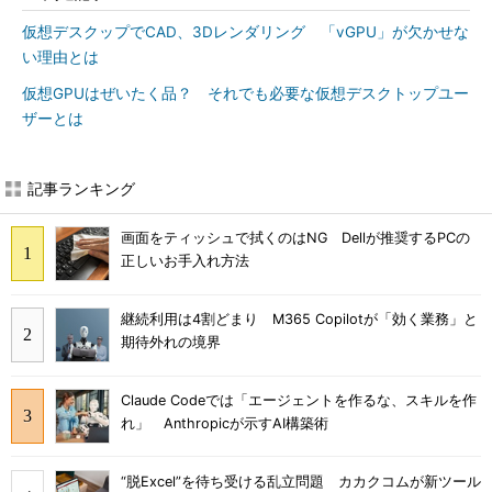
仮想デスクップでCAD、3Dレンダリング 「vGPU」が欠かせな
い理由とは
仮想GPUはぜいたく品？ それでも必要な仮想デスクトップユー
ザーとは
記事ランキング
画面をティッシュで拭くのはNG Dellが推奨するPCの
正しいお手入れ方法
継続利用は4割どまり M365 Copilotが「効く業務」と
期待外れの境界
Claude Codeでは「エージェントを作るな、スキルを作
れ」 Anthropicが示すAI構築術
“脱Excel”を待ち受ける乱立問題 カカクコムが新ツール