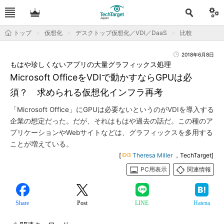
トップ
仮想化
デスクトップ仮想化／VDI／DaaS
比較
2018年6月8日
もはや珍しくないアプリの大量グラフィックス処理
Microsoft OfficeをVDIで動かすならGPUは必
須？ 求められる仮想化インフラ再考
「Microsoft Office」にGPUは必要ないというのがVDIを導入する
企業の想定だった。だが、それはもはや過去の話だ。この種のア
プリケーションやWebサイトなどは、グラフィックスを多用する
ことが増えている。
[
Theresa Miller
，TechTarget]
PC用表示
関連情報
Share
Post
LINE
Hatena