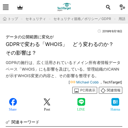
トップ
セキュリティ
セキュリティ規格／ポリシー／GDPR
用語
2018年9月18日
データの公開範囲に変化が
GDPRで変わる「WHOIS」 どう変わるのか？
その影響は？
GDPRの施行は、広く活用されているドメイン所有者情報データ
ベース「WHOIS」にも影響を及ぼしている。管理組織のICANN
が示すWHOIS変更の内容と、その影響を整理する。
[
Michael Cobb
，TechTarget]
PC用表示
関連情報
Share
Post
LINE
Hatena
関連キーワード