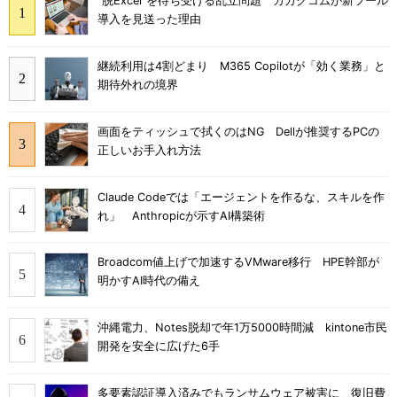
“脱Excel”を待ち受ける乱立問題 カカクコムが新ツール
導入を見送った理由
継続利用は4割どまり M365 Copilotが「効く業務」と
期待外れの境界
画面をティッシュで拭くのはNG Dellが推奨するPCの
正しいお手入れ方法
Claude Codeでは「エージェントを作るな、スキルを作
れ」 Anthropicが示すAI構築術
Broadcom値上げで加速するVMware移行 HPE幹部が
明かすAI時代の備え
沖縄電力、Notes脱却で年1万5000時間減 kintone市民
開発を安全に広げた6手
多要素認証導入済みでもランサムウェア被害に 復旧費