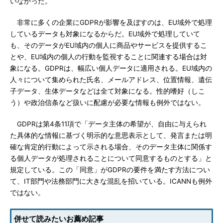
いなかった。
非常に多くの企業にGDPRが影響を及ぼすのは、EU域外で処理
しているデータも対象になるからだ。EU域外で処理していて
も、そのデータがEU域内の個人に商品やサービスを提供するこ
とや、EU域内の個人の行動を監視することに関連する場合は対
象になる。GDPRは、幅広い個人データに適用される。EU域内の
人々について集められた氏名、メールアドレス、位置情報、遺伝
子データ、生体データなどは全て対象になる。性的嗜好（しこ
う）や政治信条など扱いに配慮が必要な情報も例外ではない。
GDPRは第4条11項で「データ主体の希望が、自由に与えられ
た具体的な情報に基づく明示的な意思表示として、発言または明
確な肯定的行動によって示される場合、そのデータ主体に関係す
る個人データが処理されることについて同意するものとする」と
規定している。この「同意」がGDPRの要件を満たす方法につい
て、IT部門や法務部門に大きな混乱を招いている。ICANNも例外
ではない。
併せて読みたいお薦め記事