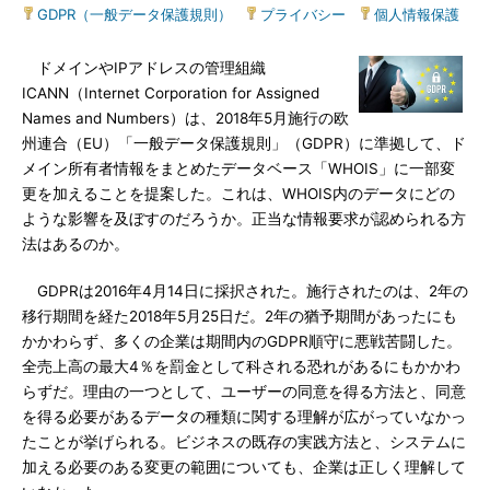
GDPR（一般データ保護規則）
|
プライバシー
|
個人情報保護
ドメインやIPアドレスの管理組織
ICANN（Internet Corporation for Assigned
Names and Numbers）は、2018年5月施行の欧
州連合（EU）「一般データ保護規則」（GDPR）に準拠して、ド
メイン所有者情報をまとめたデータベース「WHOIS」に一部変
更を加えることを提案した。これは、WHOIS内のデータにどの
ような影響を及ぼすのだろうか。正当な情報要求が認められる方
法はあるのか。
GDPRは2016年4月14日に採択された。施行されたのは、2年の
移行期間を経た2018年5月25日だ。2年の猶予期間があったにも
かかわらず、多くの企業は期間内のGDPR順守に悪戦苦闘した。
全売上高の最大4％を罰金として科される恐れがあるにもかかわ
らずだ。理由の一つとして、ユーザーの同意を得る方法と、同意
を得る必要があるデータの種類に関する理解が広がっていなかっ
たことが挙げられる。ビジネスの既存の実践方法と、システムに
加える必要のある変更の範囲についても、企業は正しく理解して