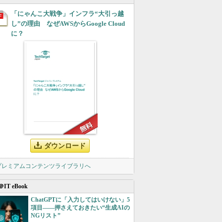
「にゃんこ大戦争」インフラ“大引っ越
し”の理由 なぜAWSからGoogle Cloud
に？
ダウンロード
 プレミアムコンテンツライブラリへ
＠IT eBook
ChatGPTに「入力してはいけない」5
項目――押さえておきたい“生成AIの
NGリスト”