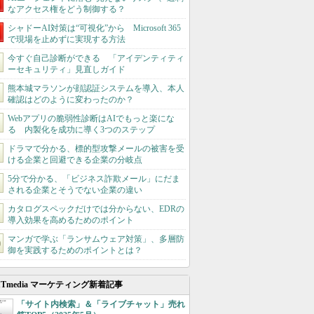
なアクセス権をどう制御する？
シャドーAI対策は“可視化”から Microsoft 365
で現場を止めずに実現する方法
今すぐ自己診断ができる 「アイデンティティ
ーセキュリティ」見直しガイド
熊本城マラソンが顔認証システムを導入、本人
確認はどのように変わったのか？
Webアプリの脆弱性診断はAIでもっと楽にな
る 内製化を成功に導く3つのステップ
ドラマで分かる、標的型攻撃メールの被害を受
ける企業と回避できる企業の分岐点
5分で分かる、「ビジネス詐欺メール」にだま
される企業とそうでない企業の違い
カタログスペックだけでは分からない、EDRの
導入効果を高めるためのポイント
マンガで学ぶ「ランサムウェア対策」、多層防
御を実践するためのポイントとは？
ITmedia マーケティング新着記事
「サイト内検索」＆「ライブチャット」売れ