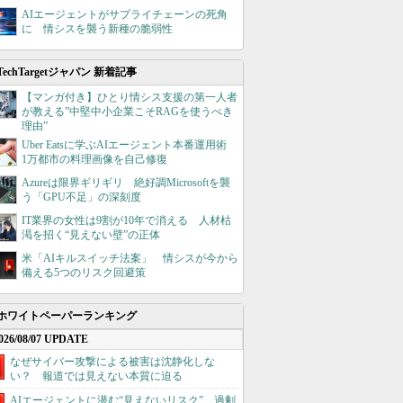
AIエージェントがサプライチェーンの死角
に 情シスを襲う新種の脆弱性
TechTargetジャパン 新着記事
【マンガ付き】ひとり情シス支援の第一人者
が教える”中堅中小企業こそRAGを使うべき
理由”
Uber Eatsに学ぶAIエージェント本番運用術
1万都市の料理画像を自己修復
Azureは限界ギリギリ 絶好調Microsoftを襲
う「GPU不足」の深刻度
IT業界の女性は9割が10年で消える 人材枯
渇を招く“見えない壁”の正体
米「AIキルスイッチ法案」 情シスが今から
備える5つのリスク回避策
ホワイトペーパーランキング
026/08/07 UPDATE
なぜサイバー攻撃による被害は沈静化しな
い？ 報道では見えない本質に迫る
AIエージェントに潜む“見えないリスク”、過剰