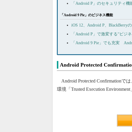
「Android P」のセキュリ
「Android 9 Pie」のビジネス機能
iOS 12、Android P、Bl
「Android P」で激変する“
「Android 9 Pie」でも充実 
Android Protected Confirm
Android Protected Conf
環境「Trusted Execution Envir