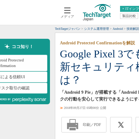
ITイン
製品比較
メディア
クラウド
エンタープライズ
ERP
仮想化
TechTargetジャパン
システム運用管理
Android
技術解説
データ分析
サーバ＆ストレージ
Android Protected Confirmationを解説
CX
スマートモバイル
ココ知り！
Google Pixel 
情報系システム
ネットワーク
roid Protected
新セキュリティ
システム運用管理
firmation
は？
Eによる信頼UI
リスク取引の確認
「Android 9 Pie」が搭載する「Androi
クの行動を安心して実行できるようにす
≫
2018年09月27日 05時00分 公開
印刷／PDF