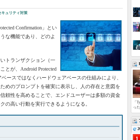
セキュリティ対策
tected Confirmation」とい
ような機能であり、どのよ
。
いトランザクション（一
ndroid Protected
フトウェアベースではなくハードウェアベースの仕組みにより、
のためのプロンプトを確実に表示し、人の存在と意図を
の信頼性を高めることで、エンドユーザーは多額の資金
「T
スクの高い行動を実行できるようになる。
っ
2