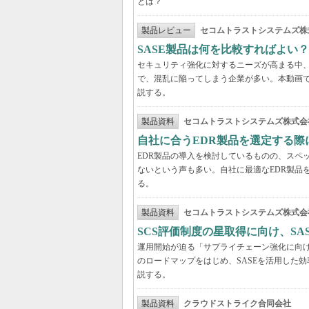
とは？
製品レビュー
セコムトラストシステムズ株
SASE製品は何を比較すればよい
セキュリティ強化に対するニーズが高まる中、
で、混乱に陥ってしまう企業が多い。本動画
説する。
製品資料
セコムトラストシステムズ株式会
自社に合うEDR製品を選定する
EDR製品の導入を検討しているものの、スペ
ないという声も多い。自社に最適なEDR製品
る。
製品資料
セコムトラストシステムズ株式会
SCS評価制度の星取得に向け、S
運用開始が迫る「サプライチェーン強化に向け
のロードマップをはじめ、SASEを活用した
説する。
製品資料
クラウドストライク合同会社