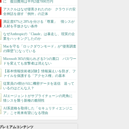
に 復旧費用は平均2億7000万円
アスクルはなぜ侵害されたのか クラウドの安
全神話を崩す「例外」の正体
満足度87%と28%を分ける「尊重」 情シスが
人材を手放さない条件
なぜAnthropicの「Claude」は暴走し、現実の企
業をハッキングしたのか
Macを守る「ロックダウンモード」が“侵害調査
の障壁”になっている
Microsoft 365の知られざる5つの裏口 パスワー
ドを変えても攻撃者は消えない
【基本情報技術者試験】情報漏えいを防ぎ、フ
ァイルを保護する「アクセス権」の基本
従業員の4割がAIに機密データを送信 送って
いるのはどんな人？
AIエージェントがサプライチェーンの死角に
情シスを襲う新種の脆弱性
AI系資格を取得した「セキュリティエンジニ
ア」こそ将来有望になる理由
プレミアムコンテンツ