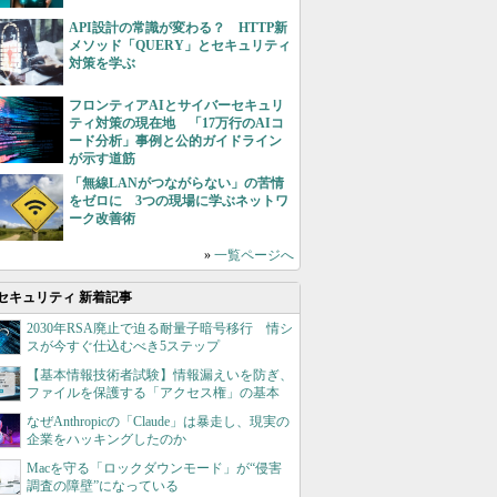
API設計の常識が変わる？ HTTP新
メソッド「QUERY」とセキュリティ
対策を学ぶ
フロンティアAIとサイバーセキュリ
ティ対策の現在地 「17万行のAIコ
ード分析」事例と公的ガイドライン
が示す道筋
「無線LANがつながらない」の苦情
をゼロに 3つの現場に学ぶネットワ
ーク改善術
»
一覧ページへ
セキュリティ 新着記事
2030年RSA廃止で迫る耐量子暗号移行 情シ
スが今すぐ仕込むべき5ステップ
【基本情報技術者試験】情報漏えいを防ぎ、
ファイルを保護する「アクセス権」の基本
なぜAnthropicの「Claude」は暴走し、現実の
企業をハッキングしたのか
Macを守る「ロックダウンモード」が“侵害
調査の障壁”になっている