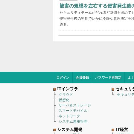
被害の規模を左右する侵害発生後の
セキュリティチームがどれほど防御を固めて
侵害発生後の初動でいかに冷静な意思決定を積
迫る。
ログイン
会員登録
パスワード再設定
よ
ITインフラ
セキュリ
クラウド
セキュリ
仮想化
サーバ＆ストレージ
スマートモバイル
ネットワーク
システム運用管理
システム開発
IT経営