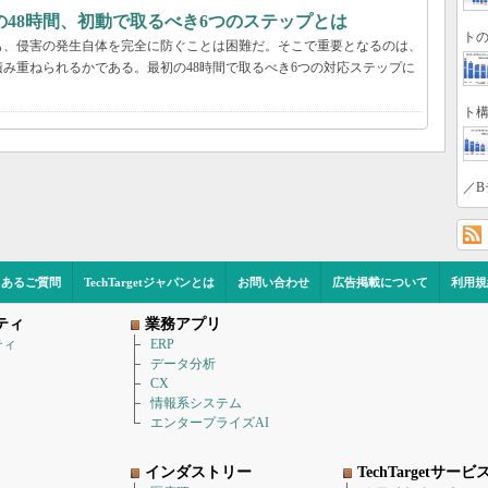
48時間、初動で取るべき6つのステップとは
トの
も、侵害の発生自体を完全に防ぐことは困難だ。そこで重要となるのは、
み重ねられるかである。最初の48時間で取るべき6つの対応ステップに
ト構
／B
くあるご質問
TechTargetジャパンとは
お問い合わせ
広告掲載について
利用規
ティ
業務アプリ
ティ
ERP
データ分析
CX
情報系システム
エンタープライズAI
インダストリー
TechTargetサービ