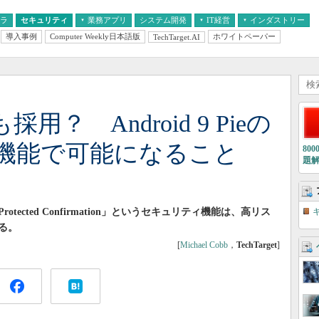
フラ
セキュリティ
業務アプリ
システム開発
IT経営
インダストリー
導入事例
Computer Weekly日本語版
ホワイトペーパー
TechTarget.AI
AI
経営とIT
医療IT
中堅・中小企業とIT
教育IT
3でも採用？ Android 9 Pieの
機能で可能になること
80
題
d Protected Confirmation」というセキュリティ機能は、高リス
る。
[
Michael Cobb
，
TechTarget
]