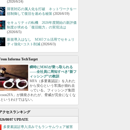
(2026/6/24)
障害対応の属人化を打破 ネットワークを一
括制御して復旧を速める秘策
(2026/6/19)
セキュリティの転機 2026年度開始の新評価
制度が求める「復旧能力」の実現法は
(2026/6/5)
新規導入はなし M365フル活用でセキュリ
ティ強化×コスト削減
(2026/6/3)
From Informa TechTarget
瞬時にM365が乗っ取られる
――全社員に周知すべき“新フ
ィッシング”の教訓
MFA（多要素認証）を入れた
から安心という常識が崩れ去
っている。フィッシング集団
ycoon2FA」が摘発されたが、脅威が完全になくな
たというわけではない。
アクセスランキング
026/08/07 UPDATE
多要素認証導入済みでもランサムウェア被害