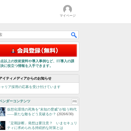
マイページ
00点以上の技術資料や導入事例など、IT導入の課
解決に役立つ情報を入手できます。
アイティメディアからのお知らせ
キャリア採用の応募を受け付けています
ベンダーコンテンツ
PR
仮想化環境の死角を“未知の脅威”が狙う時代
――新たな敵をどう見破るか？
(2026/6/30)
「定期診断」発想は要注意？ いまセキュリ
ティに求められる持続的な対策とは