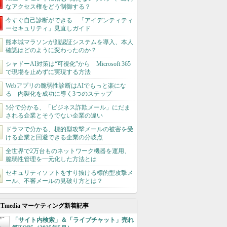
なアクセス権をどう制御する？
今すぐ自己診断ができる 「アイデンティティ
ーセキュリティ」見直しガイド
熊本城マラソンが顔認証システムを導入、本人
確認はどのように変わったのか？
シャドーAI対策は“可視化”から Microsoft 365
で現場を止めずに実現する方法
Webアプリの脆弱性診断はAIでもっと楽にな
る 内製化を成功に導く3つのステップ
5分で分かる、「ビジネス詐欺メール」にだま
される企業とそうでない企業の違い
ドラマで分かる、標的型攻撃メールの被害を受
ける企業と回避できる企業の分岐点
全世界で2万台ものネットワーク機器を運用、
脆弱性管理を一元化した方法とは
セキュリティソフトをすり抜ける標的型攻撃メ
ール、不審メールの見破り方とは？
ITmedia マーケティング新着記事
「サイト内検索」＆「ライブチャット」売れ