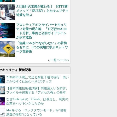
API設計の常識が変わる？ HTTP新
メソッド「QUERY」とセキュリティ
対策を学ぶ
フロンティアAIとサイバーセキュリ
ティ対策の現在地 「17万行のAIコ
ード分析」事例と公的ガイドライン
が示す道筋
「無線LANがつながらない」の苦情
をゼロに 3つの現場に学ぶネットワ
ーク改善術
»
一覧ページへ
セキュリティ 新着記事
2030年RSA廃止で迫る耐量子暗号移行 情シ
スが今すぐ仕込むべき5ステップ
【基本情報技術者試験】情報漏えいを防ぎ、
ファイルを保護する「アクセス権」の基本
なぜAnthropicの「Claude」は暴走し、現実の
企業をハッキングしたのか
Macを守る「ロックダウンモード」が“侵害
調査の障壁”になっている