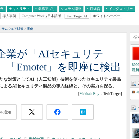
フラ
セキュリティ
業務アプリ
システム開発
IT経営
インダストリー
導入事例
Computer Weekly日本語版
ホワイトペーパー
TechTarget.AI
AI
経営とIT
医療IT
中堅・中小企業とIT
教育IT
ンサムウェア対策
事例
企業が「AIセキュリテ
「Emotet」を即座に検出
80
題
たな対策としてAI（人工知能）技術を使ったセキュリティ製品
によるAIセキュリティ製品の導入経緯と、その実力を探る。
[
Mekhala Roy
，
TechTarget
]
ル通知