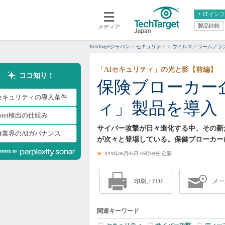
ITイン
製品比較
メディア
クラウド
エンタープライズ
ERP
仮想化
TechTargetジャパン
セキュリティ
ウイルス／ワーム／ラ
データ分析
サーバ＆ストレージ
「AIセキュリティ」の光と影【前編】
CX
スマートモバイル
ココ知り！
保険ブローカー
情報系システム
ネットワーク
Iセキュリティの導入条件
ィ」製品を導入 
システム運用管理
otet検出の仕組み
サイバー攻撃が日々進化する中、その新
険業界のAIガバナンス
が次々と登場している。保健ブローカー
≫
2019年06月05日 05時00分 公開
印刷／PDF
メー
関連キーワード