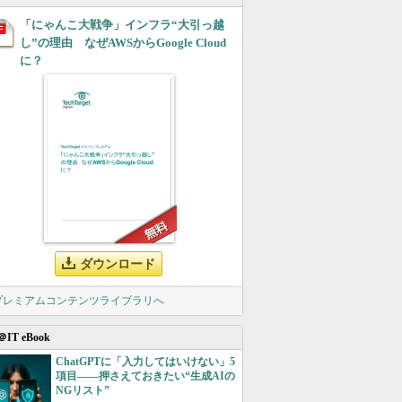
「にゃんこ大戦争」インフラ“大引っ越
し”の理由 なぜAWSからGoogle Cloud
に？
ダウンロード
 プレミアムコンテンツライブラリへ
＠IT eBook
ChatGPTに「入力してはいけない」5
項目――押さえておきたい“生成AIの
NGリスト”