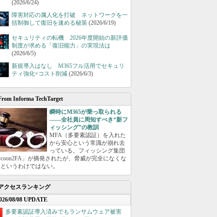
(2026/6/24)
障害対応の属人化を打破 ネットワークを一
括制御して復旧を速める秘策
(2026/6/19)
セキュリティの転機 2026年度開始の新評価
制度が求める「復旧能力」の実現法は
(2026/6/5)
新規導入はなし M365フル活用でセキュリ
ティ強化×コスト削減
(2026/6/3)
From Informa TechTarget
瞬時にM365が乗っ取られる
――全社員に周知すべき“新フ
ィッシング”の教訓
MFA（多要素認証）を入れた
から安心という常識が崩れ去
っている。フィッシング集団
ycoon2FA」が摘発されたが、脅威が完全になくな
たというわけではない。
アクセスランキング
026/08/08 UPDATE
多要素認証導入済みでもランサムウェア被害