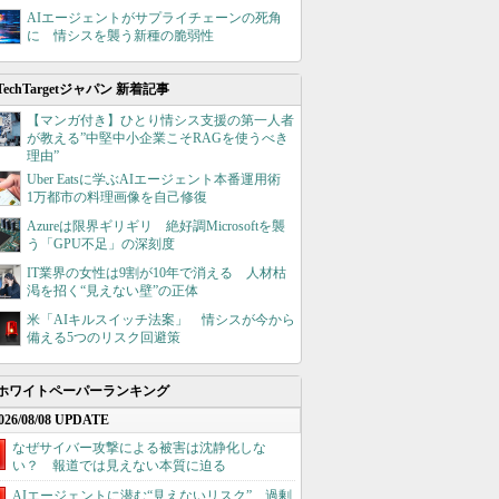
AIエージェントがサプライチェーンの死角
に 情シスを襲う新種の脆弱性
TechTargetジャパン 新着記事
【マンガ付き】ひとり情シス支援の第一人者
が教える”中堅中小企業こそRAGを使うべき
理由”
Uber Eatsに学ぶAIエージェント本番運用術
1万都市の料理画像を自己修復
Azureは限界ギリギリ 絶好調Microsoftを襲
う「GPU不足」の深刻度
IT業界の女性は9割が10年で消える 人材枯
渇を招く“見えない壁”の正体
米「AIキルスイッチ法案」 情シスが今から
備える5つのリスク回避策
ホワイトペーパーランキング
026/08/08 UPDATE
なぜサイバー攻撃による被害は沈静化しな
い？ 報道では見えない本質に迫る
AIエージェントに潜む“見えないリスク”、過剰