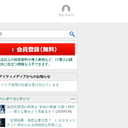
マイページ
00点以上の技術資料や導入事例など、IT導入の課
解決に役立つ情報を入手できます。
アイティメディアからのお知らせ
キャリア採用の応募を受け付けています
ベンダーコンテンツ
PR
仮想化環境の死角を“未知の脅威”が狙う時代
――新たな敵をどう見破るか？
(2026/6/30)
「定期診断」発想は要注意？ いまセキュリ
ティに求められる持続的な対策とは