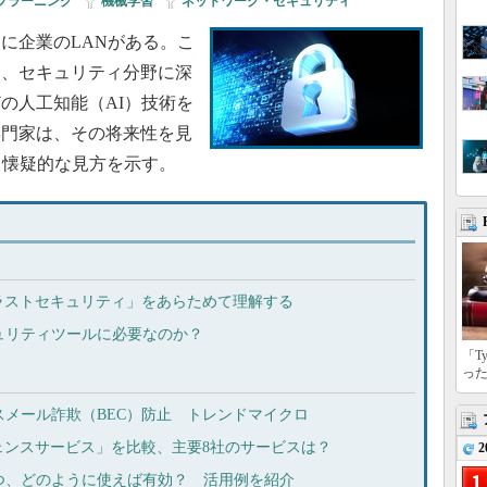
プラーニング
|
機械学習
|
ネットワーク・セキュリティ
に企業のLANがある。こ
は、セキュリティ分野に深
の人工知能（AI）技術を
専門家は、その将来性を見
て懐疑的な見方を示す。
ラストセキュリティ」をあらためて理解する
ュリティツールに必要なのか？
「T
っ
スメール詐欺（BEC）防止 トレンドマイクロ
ェンスサービス」を比較、主要8社のサービスは？
2
つ、どのように使えば有効？ 活用例を紹介