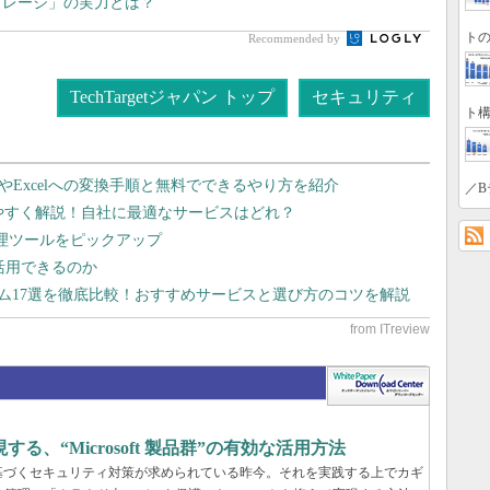
トレージ」の実力とは？
トの
Recommended by
TechTargetジャパン トップ
セキュリティ
ト構
dやExcelへの変換手順と無料でできるやり方を紹介
／B
りやすく解説！自社に最適なサービスはどれ？
管理ツールをピックアップ
で活用できるのか
テム17選を徹底比較！おすすめサービスと選び方のコツを解説
、“Microsoft 製品群”の有効な活用方法
基づくセキュリティ対策が求められている昨今。それを実践する上でカギ