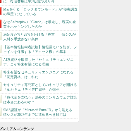
に 復旧費用は平均2億7000万円
Macを守る「ロックダウンモード」が“侵害調査
の障壁”になっている
なぜAnthropicの「Claude」は暴走し、現実の企
業をハッキングしたのか
満足度87%と28%を分ける「尊重」 情シスが
人材を手放さない条件
【基本情報技術者試験】情報漏えいを防ぎ、フ
ァイルを保護する「アクセス権」の基本
AI系資格を取得した「セキュリティエンジニ
ア」こそ将来有望になる理由
将来有望なセキュリティエンジニアになれる
「認定資格」はこれだ
セキュリティ専門家としてのキャリアが開ける
「AIセキュリティ専門資格」が誕生
「身代金を支払う」以外のランサムウェア対策
は本当にあるのか？
SMS認証が「Microsoft Entra ID」から消える
情シスが2027年までに進めるべき対応は
プレミアムコンテンツ