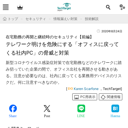
トップ
セキュリティ
情報漏えい対策
技術解説
2020年8月24日
在宅勤務の再開と継続時のセキュリティ【前編】
テレワーク明けを危険にする「オフィスに戻って
くる社内PC」の脅威と対策
新型コロナウイルス感染症対策で在宅勤務などのテレワークに踏
み切っていた企業の間で、オフィス出社を再開させる動きがあ
る。注意が必要なのは、社内に戻ってくる業務用デバイスのリス
クだ。何に注意すべきなのか。
[
Karen Scarfone
，TechTarget]
PC用表示
関連情報
Share
Post
LINE
Hatena