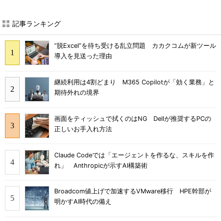
記事ランキング
“脱Excel”を待ち受ける乱立問題 カカクコムが新ツール
導入を見送った理由
継続利用は4割どまり M365 Copilotが「効く業務」と
期待外れの境界
画面をティッシュで拭くのはNG Dellが推奨するPCの
正しいお手入れ方法
Claude Codeでは「エージェントを作るな、スキルを作
れ」 Anthropicが示すAI構築術
Broadcom値上げで加速するVMware移行 HPE幹部が
明かすAI時代の備え