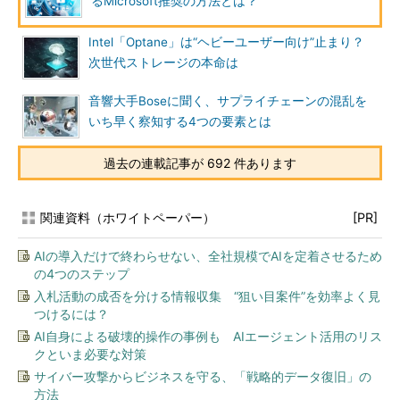
るMicrosoft推奨の方法とは？
Intel「Optane」は“ヘビーユーザー向け”止まり？
次世代ストレージの本命は
音響大手Boseに聞く、サプライチェーンの混乱を
いち早く察知する4つの要素とは
過去の連載記事が 692 件あります
関連資料（ホワイトペーパー）
[PR]
AIの導入だけで終わらせない、全社規模でAIを定着させるため
の4つのステップ
入札活動の成否を分ける情報収集 “狙い目案件”を効率よく見
つけるには？
AI自身による破壊的操作の事例も AIエージェント活用のリス
クといま必要な対策
サイバー攻撃からビジネスを守る、「戦略的データ復旧」の
方法