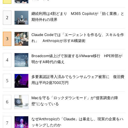
継続利用は4割どまり M365 Copilotが「効く業務」と
期待外れの境界
Claude Codeでは「エージェントを作るな、スキルを作
れ」 Anthropicが示すAI構築術
Broadcom値上げで加速するVMware移行 HPE幹部が
明かすAI時代の備え
多要素認証導入済みでもランサムウェア被害に 復旧費
用は平均2億7000万円
Macを守る「ロックダウンモード」が“侵害調査の障
壁”になっている
なぜAnthropicの「Claude」は暴走し、現実の企業をハ
ッキングしたのか