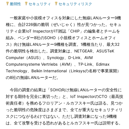
脆弱性
|
セキュリティ
|
セキュリティリスク
一般家庭や小規模オフィスを対象にした無線LANルーター9機
種に、合計226個の脆弱（ぜいじゃく）性が見つかった。セキュ
リティ企業IoT InspectorがIT雑誌「CHIP」の編集者とチームを
組み、ベンダー8社のSOHO（小規模オフィスとホームオフィ
ス）向け無線LANルーター9機種を調査。1機種当たり、最大32
件の脆弱性を検出した。調査対象は、NETGEAR、ASUSTeK
Computer（ASUS）、Synology、D-Link、AVM
Computersysteme Vertriebs（AVM）、TP-Link、Edimax
Technology、Belkin International（Linksysの名称で事業展開）
の8社の無線LANルーターだ。
今回の調査の結果は「SOHO向け無線LANルーターの安全性に
対する期待を完全に裏切った」と、IoT InspectorのCTO（最高技
術責任者）を務めるフロリアン・ルカフスキー氏は語る。見つか
った脆弱性の危険度はさまざまで、全てが重大なセキュリティリ
スクにつながるわけではない。ただし調査対象になった9機種
は、全て攻撃を受ける恐れがあるとルカフスキー氏は説明する。