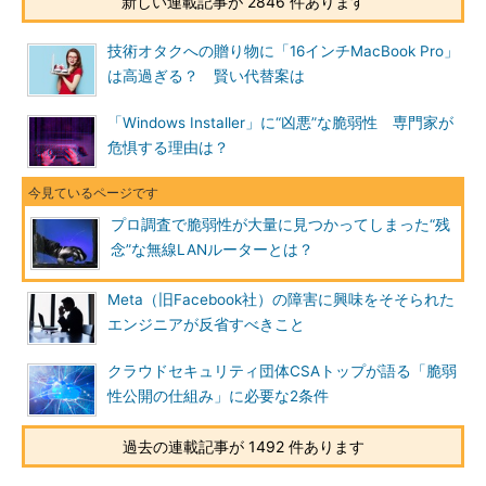
新しい連載記事が 2846 件あります
技術オタクへの贈り物に「16インチMacBook Pro」
は高過ぎる？ 賢い代替案は
「Windows Installer」に“凶悪”な脆弱性 専門家が
危惧する理由は？
プロ調査で脆弱性が大量に見つかってしまった“残
念”な無線LANルーターとは？
Meta（旧Facebook社）の障害に興味をそそられた
エンジニアが反省すべきこと
クラウドセキュリティ団体CSAトップが語る「脆弱
性公開の仕組み」に必要な2条件
過去の連載記事が 1492 件あります