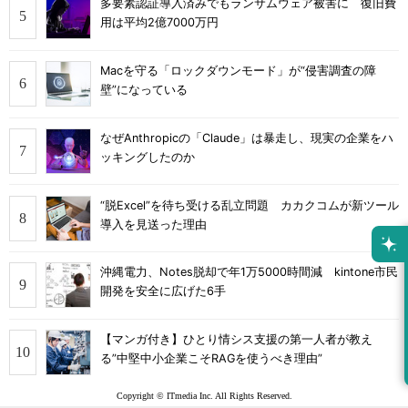
多要素認証導入済みでもランサムウェア被害に 復旧費
用は平均2億7000万円
Macを守る「ロックダウンモード」が“侵害調査の障
壁”になっている
なぜAnthropicの「Claude」は暴走し、現実の企業をハ
ッキングしたのか
“脱Excel”を待ち受ける乱立問題 カカクコムが新ツール
導入を見送った理由
沖縄電力、Notes脱却で年1万5000時間減 kintone市民
開発を安全に広げた6手
【マンガ付き】ひとり情シス支援の第一人者が教え
る”中堅中小企業こそRAGを使うべき理由”
Copyright © ITmedia Inc. All Rights Reserved.