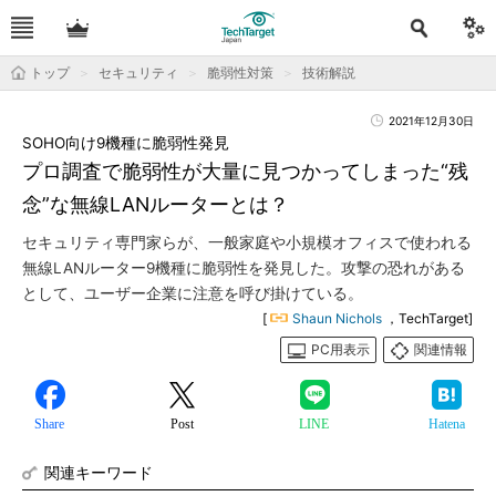
トップ
セキュリティ
脆弱性対策
技術解説
2021年12月30日
SOHO向け9機種に脆弱性発見
プロ調査で脆弱性が大量に見つかってしまった“残
念”な無線LANルーターとは？
セキュリティ専門家らが、一般家庭や小規模オフィスで使われる
無線LANルーター9機種に脆弱性を発見した。攻撃の恐れがある
として、ユーザー企業に注意を呼び掛けている。
[
Shaun Nichols
，TechTarget]
PC用表示
関連情報
Share
Post
LINE
Hatena
関連キーワード