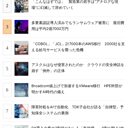
「こんなはずでは」 製造業の若手は“アナログな現
場”に幻滅して辞めていく
多要素認証導入済みでもランサムウェア被害に 復旧費
用は平均2億7000万円
「COBOL」「JCL」計7000本のAWS移行 2000社を支
える給与サービスを襲った危機
アスクルはなぜ侵害されたのか クラウドの安全神話を
崩す「例外」の正体
Broadcom値上げで加速するVMware移行 HPE幹部が
明かすAI時代の備え
障害対処をAIで自動化 TDK子会社が語る「自律型」予
知保全システムの裏側