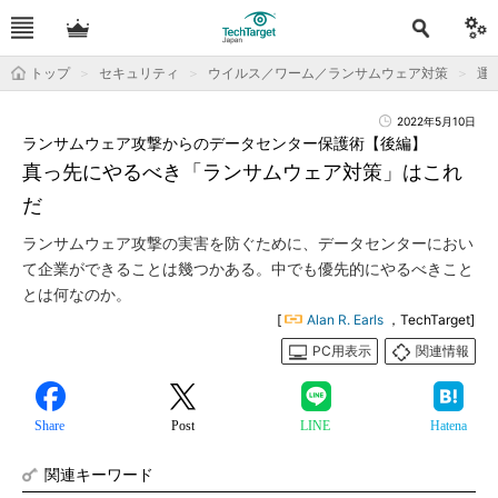
トップ
セキュリティ
ウイルス／ワーム／ランサムウェア対策
運用
2022年5月10日
ランサムウェア攻撃からのデータセンター保護術【後編】
真っ先にやるべき「ランサムウェア対策」はこれ
だ
ランサムウェア攻撃の実害を防ぐために、データセンターにおい
て企業ができることは幾つかある。中でも優先的にやるべきこと
とは何なのか。
[
Alan R. Earls
，TechTarget]
PC用表示
関連情報
Share
Post
LINE
Hatena
関連キーワード