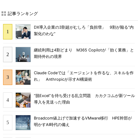
記事ランキング
DX導入企業の3割超がむしろ「負担増」 9割が陥る“内
製化のわな”
継続利用は4割どまり M365 Copilotが「効く業務」と
期待外れの境界
Claude Codeでは「エージェントを作るな、スキルを作
れ」 Anthropicが示すAI構築術
“脱Excel”を待ち受ける乱立問題 カカクコムが新ツール
導入を見送った理由
Broadcom値上げで加速するVMware移行 HPE幹部が
明かすAI時代の備え