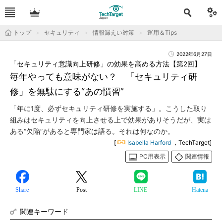
トップ
セキュリティ
情報漏えい対策
運用＆Tips
2022年6月27日
「セキュリティ意識向上研修」の効果を高める方法【第2回】
毎年やっても意味がない？ 「セキュリティ研
修」を無駄にする“あの慣習”
「年に1度、必ずセキュリティ研修を実施する」。こうした取り
組みはセキュリティを向上させる上で効果がありそうだが、実は
ある“欠陥”があると専門家は語る。それは何なのか。
[
Isabella Harford
，TechTarget]
PC用表示
関連情報
Share
Post
LINE
Hatena
関連キーワード