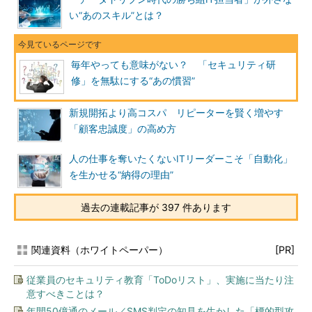
い“あのスキル”とは？
毎年やっても意味がない？ 「セキュリティ研
修」を無駄にする“あの慣習”
新規開拓より高コスパ リピーターを賢く増やす
「顧客忠誠度」の高め方
人の仕事を奪いたくないITリーダーこそ「自動化」
を生かせる“納得の理由”
過去の連載記事が 397 件あります
関連資料（ホワイトペーパー）
[PR]
従業員のセキュリティ教育「ToDoリスト」、実施に当たり注
意すべきことは？
年間50億通のメール／SMS判定の知見を生かした「標的型攻