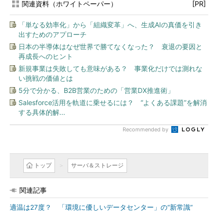
関連資料（ホワイトペーパー）
[PR]
「単なる効率化」から「組織変革」へ、生成AIの真価を引き
出すためのアプローチ
日本の半導体はなぜ世界で勝てなくなった？ 衰退の要因と
再成長へのヒント
新規事業は失敗しても意味がある？ 事業化だけでは測れな
い挑戦の価値とは
5分で分かる、B2B営業のための「営業DX推進術」
Salesforce活用を軌道に乗せるには？ “よくある課題”を解消
する具体的解...
Recommended by
トップ
サーバ＆ストレージ
関連記事
適温は27度？ 「環境に優しいデータセンター」の“新常識”