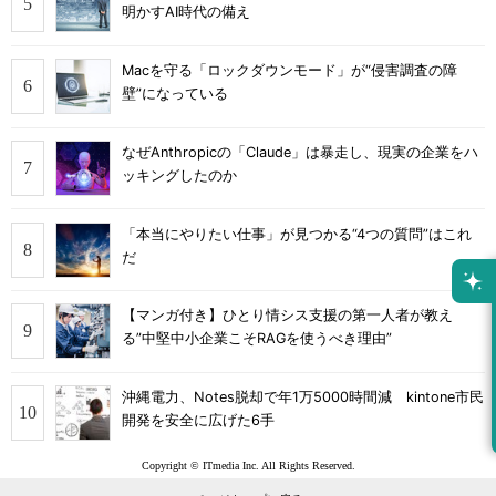
明かすAI時代の備え
Macを守る「ロックダウンモード」が“侵害調査の障
壁”になっている
なぜAnthropicの「Claude」は暴走し、現実の企業をハ
ッキングしたのか
「本当にやりたい仕事」が見つかる“4つの質問”はこれ
だ
【マンガ付き】ひとり情シス支援の第一人者が教え
る”中堅中小企業こそRAGを使うべき理由”
沖縄電力、Notes脱却で年1万5000時間減 kintone市民
開発を安全に広げた6手
Copyright © ITmedia Inc. All Rights Reserved.