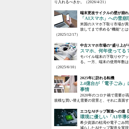
り入れるべきか。
（2026/4/21）
端末更改サイクルの壁が崩れ
「AIスマホ」への雪崩現
米国のスマホ下取り市場が異常
放してまで求める“機能”と
（2025/12/17）
中古スマホ市場の“盛り上が
スマホ、何年使ってる
モバイル端末の下取りやアッ
る。一方、端末の使用年数は
（2025/6/10）
2025年に訪れる転機
2.4億台が「電子ごみ
事情
2020年のコロナ禍で需要
規模な買い替え需要の背景と、それに直面す
エコなAIチップ製造への道
環境に優しい「AI半導
希少資源の枯渇や電子ごみ問
減らしたAIチップ製造を実