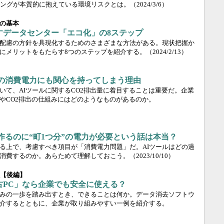
ングが本質的に抱えている環境リスクとは。
（2024/3/6）
の基本
すデータセンター「エコ化」の8ステップ
配慮の方針を具現化するためのさまざまな方法がある。現状把握か
にメリットをもたらす8つのステップを紹介する。
（2024/2/13）
」の消費電力にも関心を持ってしまう理由
いて、AIツールに関するCO2排出量に着目することは重要だ。企業
やCO2排出の仕組みにはどのようなものがあるのか。
で作るのに“町1つ分”の電力が必要という話は本当？
する上で、考慮すべき項目が「消費電力問題」だ。AIツールはどの過
消費するのか。あらためて理解しておこう。
（2023/10/10）
献【後編】
古PC」なら企業でも安全に使える？
みの一歩を踏み出すとき、できることは何か。データ消去ソフトウ
介するとともに、企業が取り組みやすい一例を紹介する。