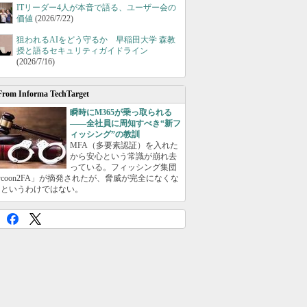
ITリーダー4人が本音で語る、ユーザー会の
価値
(2026/7/22)
狙われるAIをどう守るか 早稲田大学 森教
授と語るセキュリティガイドライン
(2026/7/16)
From Informa TechTarget
瞬時にM365が乗っ取られる
――全社員に周知すべき“新フ
ィッシング”の教訓
MFA（多要素認証）を入れた
から安心という常識が崩れ去
っている。フィッシング集団
ycoon2FA」が摘発されたが、脅威が完全になくな
たというわけではない。