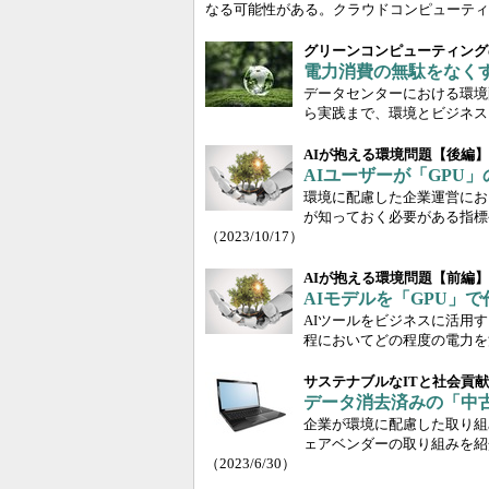
なる可能性がある。クラウドコンピューティ
グリーンコンピューティング
電力消費の無駄をなく
データセンターにおける環境
ら実践まで、環境とビジネス
AIが抱える環境問題【後編】
AIユーザーが「GPU
環境に配慮した企業運営にお
が知っておく必要がある指標
（2023/10/17）
AIが抱える環境問題【前編】
AIモデルを「GPU」
AIツールをビジネスに活用
程においてどの程度の電力を
サステナブルなITと社会貢
データ消去済みの「中
企業が環境に配慮した取り組
ェアベンダーの取り組みを紹
（2023/6/30）