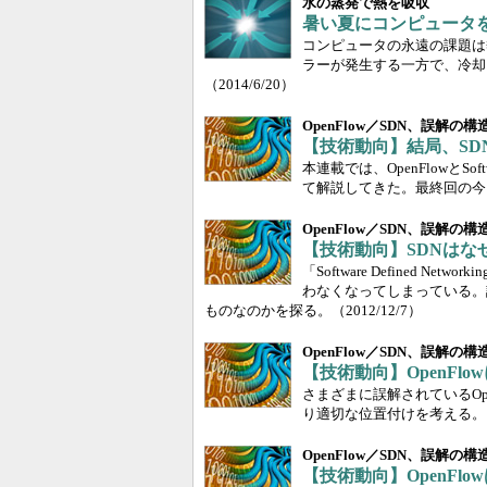
水の蒸発で熱を吸収
暑い夏にコンピュータ
コンピュータの永遠の課題は
ラーが発生する一方で、冷却
（2014/6/20）
OpenFlow／SDN、誤解の
【技術動向】結局、SD
本連載では、OpenFlowとSof
て解説してきた。最終回の今
OpenFlow／SDN、誤解の
【技術動向】SDNはな
「Software Defined
わなくなってしまっている。
ものなのかを探る。
（2012/12/7）
OpenFlow／SDN、誤解の
【技術動向】OpenFl
さまざまに誤解されているOp
り適切な位置付けを考える。
OpenFlow／SDN、誤解の
【技術動向】OpenFl