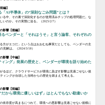
【前編】
る「AI半導体」の“深刻なごみ問題”とは？
ている中、その裏で深刻化するのが使用済みチップの処理問題だ。な
難しいのか。その実態に迫る。
（2025/2/7）
の影響【後編】
語るベンダーと「それはうそ」と言う論客、それぞれの
る方がエコだ」という点はおおむね事実だとしても、ベンダーの主
の見解は。
（2024/3/18）
の影響【中編】
ティング」発展の歴史と、ベンダーが環境を語り始めた
がるほど、クラウドサービスが環境に及ぼす影響は見過ごせない規
ティングが台頭した当時からの歴史を踏まえて考える。
の影響【前編】
わ”だから環境に優しいはず」はとんでもない勘違いか
の依存度が高まるにつれて、環境への悪影響は見過ごせない規模に