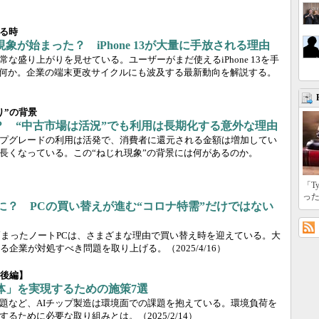
る時
象が始まった？ iPhone 13が大量に手放される理由
な盛り上がりを見せている。ユーザーがまだ使えるiPhone 13を手
は何か。企業の端末更改サイクルにも波及する最新動向を解説する。
り”の背景
？ “中古市場は活況”でも利用は長期化する意外な理由
プグレードの利用は活発で、消費者に還元される金額は増加してい
長くなっている。この“ねじれ現象”の背景には何があるのか。
「T
っ
」に？ PCの買い替えが進む“コロナ特需”だけではない
が高まったノートPCは、さまざまな理由で買い替え時を迎えている。大
る企業が対処すべき問題を取り上げる。
（2025/4/16）
【後編】
体」を実現するための施策7選
題など、AIチップ製造は環境面での課題を抱えている。環境負荷を
現するために必要な取り組みとは。
（2025/2/14）