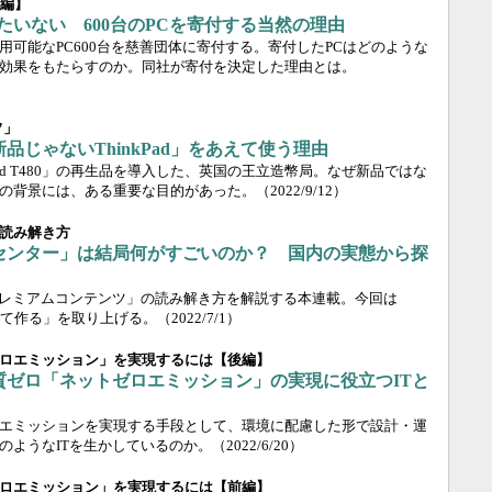
前編】
ったいない 600台のPCを寄付する当然の理由
用可能なPC600台を慈善団体に寄付する。寄付したPCはどのような
効果をもたらすのか。同社が寄付を決定した理由とは。
フ」
品じゃないThinkPad」をあえて使う理由
nkPad T480」の再生品を導入した、英国の王立造幣局。なぜ新品ではな
の背景には、ある重要な目的があった。
（2022/9/12）
読み解き方
センター」は結局何がすごいのか？ 国内の実態から探
プレミアムコンテンツ」の読み解き方を解説する本連載。今回は
て作る」を取り上げる。
（2022/7/1）
ロエミッション」を実現するには【後編】
質ゼロ「ネットゼロエミッション」の実現に役立つITと
エミッションを実現する手段として、環境に配慮した形で設計・運
のようなITを生かしているのか。
（2022/6/20）
ロエミッション」を実現するには【前編】