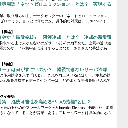
環境用語「ネットゼロエミッション」とは？ 実現する
業の取り組みの中、データセンターの「ネットゼロエミッション」
ゼロエミッションとは何なのか。具体的な対策は。
（2022/6/9）
【後編】
で冷やす「局所冷却」「液浸冷却」とは？ 冷却の新常識
抑制する上で欠かせないのがサーバ冷却の効率化だ。空気の通り道
高電力のサーバを集中的に冷却することなど、さまざまな手法があ
）
【前編】
ンター」は何がすごいのか？ 軽視できないサーバ冷却
の使用効率を示す「PUE」。これを向上させるにはサーバ冷却の効
たPUEを達成するデータセンターは、どのような手法を取り入れて
クが登場
策 持続可能性を高める“5つの指標”とは？
るためのフレームワークをSchneider Electricが発表した。環境
うになっていることが背景にある。フレームワークは具体的にどの