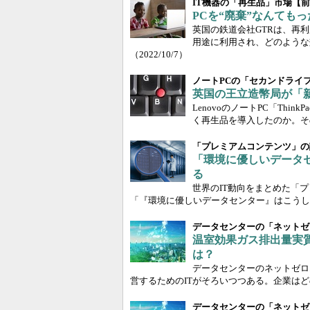
IT機器の「再生品」市場【
PCを“廃棄”なんても
英国の鉄道会社GTRは、再利
用途に利用され、どのような
（2022/10/7）
ノートPCの「セカンドライ
英国の王立造幣局が「新
LenovoのノートPC「Thi
く再生品を導入したのか。そ
「プレミアムコンテンツ」の
「環境に優しいデータ
る
世界のIT動向をまとめた「
「『環境に優しいデータセンター』はこうし
データセンターの「ネットゼ
温室効果ガス排出量実
は？
データセンターのネットゼロ
営するためのITがそろいつつある。企業はど
データセンターの「ネットゼ