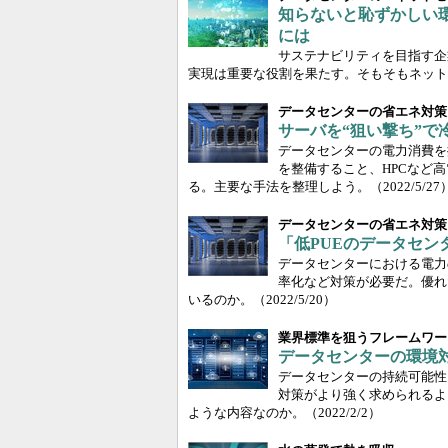
知らないと恥ずかしい
には
サステナビリティを目指す企
実現は重要な役割を果たす。そもそもネット
データセンターの省エネ対策
サーバを“狙い撃ち”
データセンターの電力消費を
を整備すること、HPCなど
る。主要な手法を整理しよう。
（2022/5/27
データセンターの省エネ対策
「低PUEのデータセ
データセンターにおける電力
率化など対策が必要だ。優れ
いるのか。
（2022/5/20）
業界標準を狙うフレームワー
データセンターの環境対
データセンターの持続可能性を高め
対策がより強く求められるよ
ような内容なのか。
（2022/2/2）