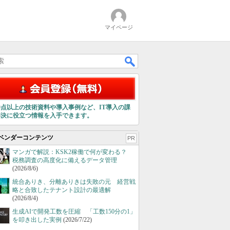
マイページ
00点以上の技術資料や導入事例など、IT導入の課
解決に役立つ情報を入手できます。
ベンダーコンテンツ
PR
マンガで解説：KSK2稼働で何が変わる？
税務調査の高度化に備えるデータ管理
(2026/8/6)
統合ありき、分離ありきは失敗の元 経営戦
略と合致したテナント設計の最適解
(2026/8/4)
生成AIで開発工数を圧縮 「工数150分の1」
を叩き出した実例
(2026/7/22)