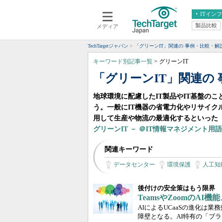
ITイン
製品比較
メディア
クラウド
エンタープライズ
ERP
仮想化
TechTargetジャパン
「グリーンIT」関連の 事例・比較・解
データ分析
サーバ＆ストレージ
キーワード別記事一覧
> グリーンIT
CX
スマートモバイル
「グリーンIT」関連の
情報系システム
ネットワーク
地球環境に配慮したIT製品やIT基盤の
システム運用管理
う。一般にIT機器の省電力化やリサイク
用して生産や物流の最適化するといった「
グリーンIT － ＠IT情報マネジメント用
関連キーワード
データセンター
環境保護
人工知
後付けの安全策はもう限界
TeamsやZoomのA
AIによるUCaaSの進化は
障壁となる。AI特有の「ブ