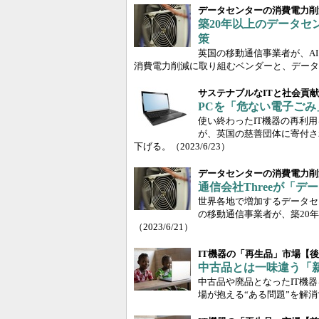
データセンターの消費電力削
築20年以上のデータセ
策
英国の移動通信事業者が、A
消費電力削減に取り組むベンダーと、データ
サステナブルなITと社会貢
PCを「危ない電子ごみ
使い終わったIT機器の再利用
が、英国の慈善団体に寄付さ
下げる。
（2023/6/23）
データセンターの消費電力削
通信会社Threeが「デ
世界各地で増加するデータセ
の移動通信事業者が、築20
（2023/6/21）
IT機器の「再生品」市場【
中古品とは一味違う「
中古品や廃品となったIT機
場が抱える“ある問題”を解