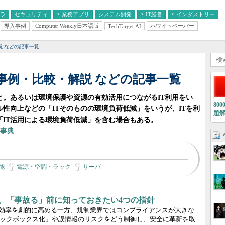
フラ
セキュリティ
業務アプリ
システム開発
IT経営
インダストリー
導入事例
Computer Weekly日本語版
ホワイトペーパー
TechTarget.AI
AI
経営とIT
医療IT
中堅・中小企業とIT
教育IT
説 などの記事一覧
 事例・比較・解説 などの記事一覧
こと。あるいは環境保護や資源の有効活用につながるIT利用をい
80
ル性向上などの「ITそのものの環境負荷低減」をいうが、ITを利
題
IT活用による環境負荷低減」を含む場合もある。
語事典
能
電源・空調・ラック
サーバ
I機能、「事故る」前に知っておきたい4つの指針
業務効率を劇的に高める一方、規制業界ではコンプライアンスが大きな
ラックボックス化」や誤情報のリスクをどう制御し、安全に革新を取