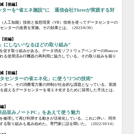
減【後編】
ンターを“省エネ施設”に 通信会社Threeが実践する対
I（人工知能）技術と仮想現実（VR）技術を使ってデータセンターの
センターの改善を実施。その効果とは。
（2023/6/30）
献【前編】
」にしない“なるほどの取り組み”
を促す取り組みがある。データ消去ソフトウェアベンダーのBlancco
れる使用済みIT機器の再利用に協力している。その取り組みを掘り
減【前編】
ータセンターの省エネ化」に使う“2つの技術”
ンター。その消費電力量の抑制が社会的な課題となっている。英国
年を超えるデータセンターを省エネ化するために採用した手法とは。
後編】
新品並みノートPC」をあえて使う魅力
器を修理して再び利用する動きが活発化している。これに伴い、同市
消する取り組みも進み始めた。専門家に話を聞いた。
（2022/10/14）