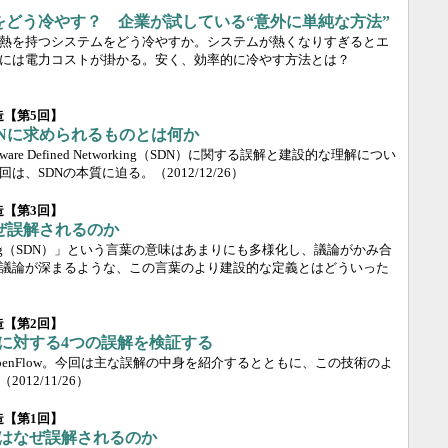
をどう冷やす？ 企業が試している“意外に単純な方法”
熱を持つシステムをどう冷やすか。システムが熱くなりすぎるとエ
には電力コストが掛かる。安く、効率的に冷やす方法とは？
構造【第5回】
Nに求められるものとは何か
tware Defined Networking（SDN）に関する誤解と建設的な理解につい
回は、SDNの本質に迫る。
（2012/12/26）
構造【第3回】
ぜ誤解されるのか
 Networking（SDN）」という言葉の意味はあまりにも多様化し、議論がかみ合
議論が深まるような、この言葉のより建設的な定義とはどういった
構造【第2回】
owに対する4つの誤解を検証する
enFlow。今回は主な誤解の中身を紹介するとともに、この技術のよ
（2012/11/26）
構造【第1回】
owはなぜ誤解されるのか