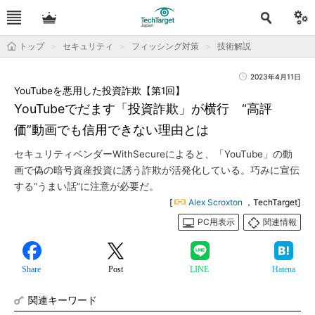
トップ
セキュリティ
フィッシング対策
技術解説
2023年4月11日
YouTubeを悪用した投資詐欺【第1回】
YouTubeでだます「投資詐欺」が横行 “高評
価”動画でも信用できない理由とは
セキュリティベンダーWithSecureによると、「YouTube」の動
画で偽の暗号資産投資に誘う詐欺が活発化している。巧みに宣伝
する“うまい話”に注意が必要だ。
[
Alex Scroxton
，TechTarget]
PC用表示
関連情報
Share
Post
LINE
Hatena
関連キーワード