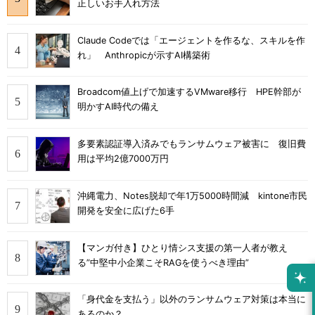
正しいお手入れ方法
Claude Codeでは「エージェントを作るな、スキルを作
れ」 Anthropicが示すAI構築術
Broadcom値上げで加速するVMware移行 HPE幹部が
明かすAI時代の備え
多要素認証導入済みでもランサムウェア被害に 復旧費
用は平均2億7000万円
沖縄電力、Notes脱却で年1万5000時間減 kintone市民
開発を安全に広げた6手
【マンガ付き】ひとり情シス支援の第一人者が教え
る”中堅中小企業こそRAGを使うべき理由”
「身代金を支払う」以外のランサムウェア対策は本当に
あるのか？