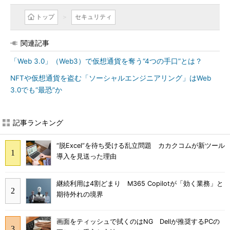
トップ
セキュリティ
関連記事
「Web 3.0」（Web3）で仮想通貨を奪う“4つの手口”とは？
NFTや仮想通貨を盗む「ソーシャルエンジニアリング」はWeb
3.0でも“最恐”か
記事ランキング
“脱Excel”を待ち受ける乱立問題 カカクコムが新ツール
導入を見送った理由
継続利用は4割どまり M365 Copilotが「効く業務」と
期待外れの境界
画面をティッシュで拭くのはNG Dellが推奨するPCの