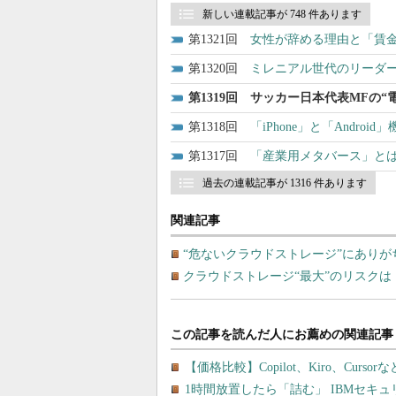
新しい連載記事が 748 件あります
1321
女性が辞める理由と「賃金
1320
ミレニアル世代のリーダー
1319
サッカー日本代表MFの“
1318
「iPhone」と「Andr
1317
「産業用メタバース」と
過去の連載記事が 1316 件あります
関連記事
“危ないクラウドストレージ”にありが
クラウドストレージ“最大”のリスク