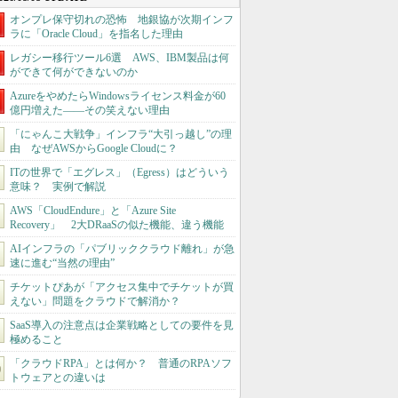
オンプレ保守切れの恐怖 地銀協が次期インフ
ラに「Oracle Cloud」を指名した理由
レガシー移行ツール6選 AWS、IBM製品は何
ができて何ができないのか
AzureをやめたらWindowsライセンス料金が60
億円増えた――その笑えない理由
「にゃんこ大戦争」インフラ“大引っ越し”の理
由 なぜAWSからGoogle Cloudに？
ITの世界で「エグレス」（Egress）はどういう
意味？ 実例で解説
AWS「CloudEndure」と「Azure Site
Recovery」 2大DRaaSの似た機能、違う機能
AIインフラの「パブリッククラウド離れ」が急
速に進む“当然の理由”
チケットぴあが「アクセス集中でチケットが買
えない」問題をクラウドで解消か？
SaaS導入の注意点は企業戦略としての要件を見
極めること
「クラウドRPA」とは何か？ 普通のRPAソフ
トウェアとの違いは