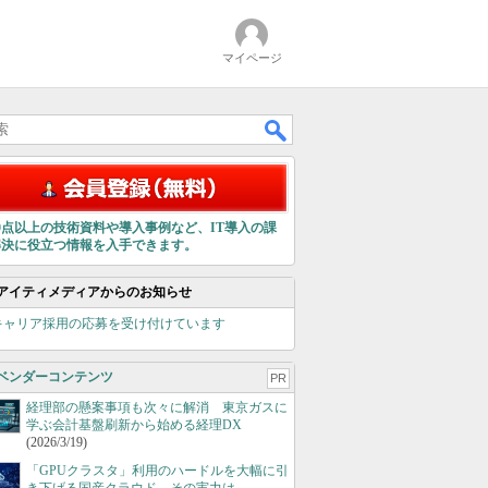
マイページ
00点以上の技術資料や導入事例など、IT導入の課
解決に役立つ情報を入手できます。
アイティメディアからのお知らせ
キャリア採用の応募を受け付けています
ベンダーコンテンツ
PR
経理部の懸案事項も次々に解消 東京ガスに
学ぶ会計基盤刷新から始める経理DX
(2026/3/19)
「GPUクラスタ」利用のハードルを大幅に引