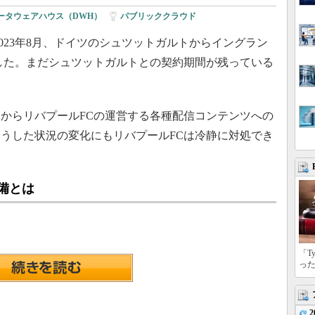
ータウェアハウス（DWH）
|
パブリッククラウド
023年8月、ドイツのシュツットガルトからイングラン
した。まだシュツットガルトとの契約期間が残っている
からリバプールFCの運営する各種配信コンテンツへの
うした状況の変化にもリバプールFCは冷静に対処でき
備とは
「T
っ
2