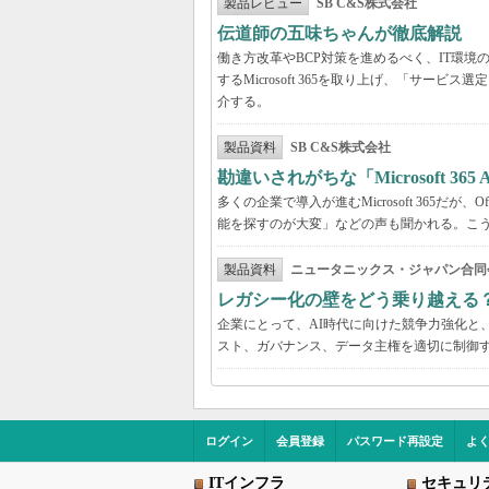
製品レビュー
SB C&S株式会社
伝道師の五味ちゃんが徹底解説 「Mic
働き方改革やBCP対策を進めるべく、IT環
するMicrosoft 365を取り上げ、「サ
介する。
製品資料
SB C&S株式会社
勘違いされがちな「Microsoft 3
多くの企業で導入が進むMicrosoft 365だ
能を探すのが大変」などの声も聞かれる。こうしたよ
製品資料
ニュータニックス・ジャパン合同
レガシー化の壁をどう乗り越える
企業にとって、AI時代に向けた競争力強化と
スト、ガバナンス、データ主権を適切に制御
ログイン
会員登録
パスワード再設定
よ
ITインフラ
セキュリ