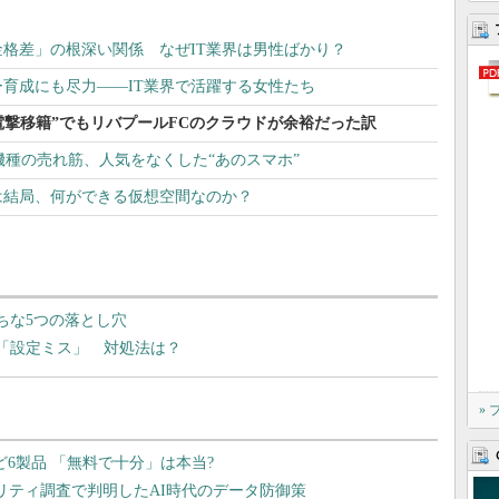
格差」の根深い関係 なぜIT業界は男性ばかり？
育成にも尽力――IT業界で活躍する女性たち
電撃移籍”でもリバプールFCのクラウドが余裕だった訳
oid」機種の売れ筋、人気をなくした“あのスマホ”
は結局、何ができる仮想空間なのか？
ちな5つの落とし穴
は「設定ミス」 対処法は？
»