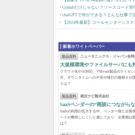
Githubだけじゃない？ソースコード
chatGPTで何ができる？どんな仕事
【2024年最新】コールセンターシス
新着ホワイトペーパー
製品資料
ニュータニックス・ジャパン合同
大規模環境やファイルサーバにも
クラウド化やAI対応、VMware製品のライ
方、ダウンタイムへの不安や移行の複雑さが
とは？
製品資料
発注ナビ株式会社
SaaSベンダーの“商談につなが
SaaSの利用が拡大する中、ベンダー側と企
ードが獲得しにくいと感じており、企業側は
は？