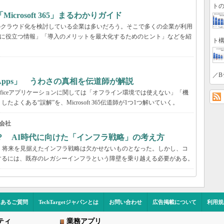
トの
rosoft 365」まるわかりガイド
境のクラウド化を検討している企業は多いだろう。そこで多くの企業が利用
ービス選定に役立つ情報」「導入のメリットを最大化するためのヒント」などを紹
ト構
／B
65 Apps」 うわさの真相を伝道師が解説
が、Officeアプリケーションに関しては「オフライン環境では使えない」「機
くある“誤解”を、Microsoft 365伝道師が1つ1つ解いていく。
会社
？ AI時代に向けた「インフラ戦略」の考え方
、将来を見据えたインフラ戦略は欠かせないものとなった。しかし、コ
するには、既存のレガシーインフラという障壁を乗り越える必要がある。
くあるご質問
TechTargetジャパンとは
お問い合わせ
広告掲載について
利用規
ティ
業務アプリ