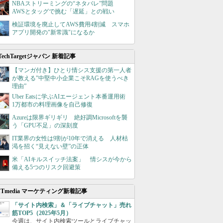
NBAストリーミングの“ネタバレ”問題
AWSとタッグで挑む「遅延」との戦い
検証環境を廃止してAWS費用4割減 スマホ
アプリ開発の"新常識"になるか
TechTargetジャパン 新着記事
【マンガ付き】ひとり情シス支援の第一人者
が教える”中堅中小企業こそRAGを使うべき
理由”
Uber Eatsに学ぶAIエージェント本番運用術
1万都市の料理画像を自己修復
Azureは限界ギリギリ 絶好調Microsoftを襲
う「GPU不足」の深刻度
IT業界の女性は9割が10年で消える 人材枯
渇を招く“見えない壁”の正体
米「AIキルスイッチ法案」 情シスが今から
備える5つのリスク回避策
ITmedia マーケティング新着記事
「サイト内検索」＆「ライブチャット」売れ
筋TOP5（2025年5月）
今週は、サイト内検索ツールとライブチャッ