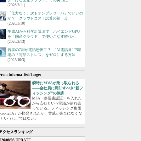
き下げる国産クラウド、その実力は
(2026/3/11)
「仕方なく、次もオンプレサーバ」でいいの
か？ クラウドコスト試算の第一歩
(2026/3/10)
生成AIから科学計算まで ハイエンドGPU
を「国産クラウド」で使いこなす時代へ
(2026/2/13)
若者の7割が電話恐怖症？ ”AI電話番”で職
場の「電話ストレス」をゼロにする方法
(2025/10/3)
From Informa TechTarget
瞬時にM365が乗っ取られる
――全社員に周知すべき“新フ
ィッシング”の教訓
MFA（多要素認証）を入れた
から安心という常識が崩れ去
っている。フィッシング集団
ycoon2FA」が摘発されたが、脅威が完全になくな
たというわけではない。
アクセスランキング
026/08/08 UPDATE