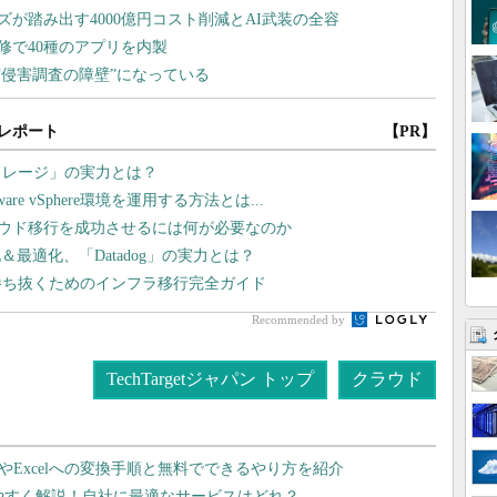
レポート
【PR】
トレージ」の実力とは？
 vSphere環境を運用する方法とは...
ラウド移行を成功させるには何が必要なのか
最適化、「Datadog」の実力とは？
勝ち抜くためのインフラ移行完全ガイド
Recommended by
TechTargetジャパン トップ
クラウド
dやExcelへの変換手順と無料でできるやり方を紹介
りやすく解説！自社に最適なサービスはどれ？