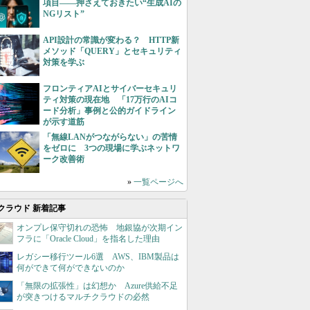
項目――押さえておきたい“生成AIの
NGリスト”
API設計の常識が変わる？ HTTP新
メソッド「QUERY」とセキュリティ
対策を学ぶ
フロンティアAIとサイバーセキュリ
ティ対策の現在地 「17万行のAIコ
ード分析」事例と公的ガイドライン
が示す道筋
「無線LANがつながらない」の苦情
をゼロに 3つの現場に学ぶネットワ
ーク改善術
»
一覧ページへ
クラウド 新着記事
オンプレ保守切れの恐怖 地銀協が次期イン
フラに「Oracle Cloud」を指名した理由
レガシー移行ツール6選 AWS、IBM製品は
何ができて何ができないのか
「無限の拡張性」は幻想か Azure供給不足
が突きつけるマルチクラウドの必然