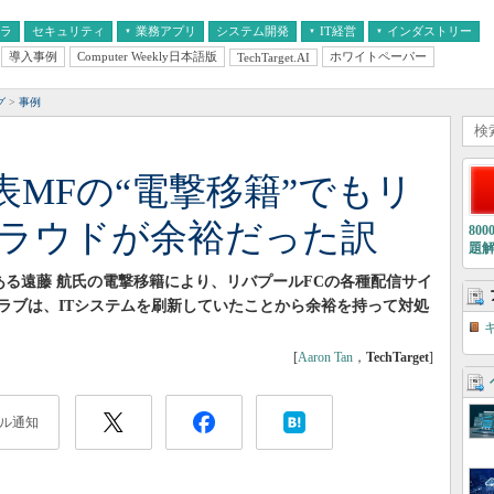
フラ
セキュリティ
業務アプリ
システム開発
IT経営
インダストリー
導入事例
Computer Weekly日本語版
ホワイトペーパー
TechTarget.AI
AI
経営とIT
医療IT
中堅・中小企業とIT
教育IT
グ
事例
MFの“電撃移籍”でもリ
クラウドが余裕だった訳
80
題
ある遠藤 航氏の電撃移籍により、リバプールFCの各種配信サイ
ラブは、ITシステムを刷新していたことから余裕を持って対処
[
Aaron Tan
，
TechTarget
]
ル通知