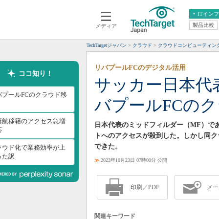
ITイン
製品比較
メディア
クラウド
エンタープライズ
ERP
仮想化
TechTargetジャパン
クラウド
クラウドコンピューティン
データ分析
サーバ＆ストレージ
リバプールFCのデジタル活用
CX
スマートモバイル
ココ知り！
サッカー日本代表
情報系システム
ネットワーク
バプールFCのクラウド移
バプールFCの
システム運用管理
藤航移籍のアクセス急増
日本代表のミッドフィルダー（MF）で
応
トへのアクセスが殺到した。しかし同ク
できた。
ラウド化で業務効率が上
った訳
≫
2023年10月23日 07時00分 公開
印刷／PDF
メー
関連キーワード