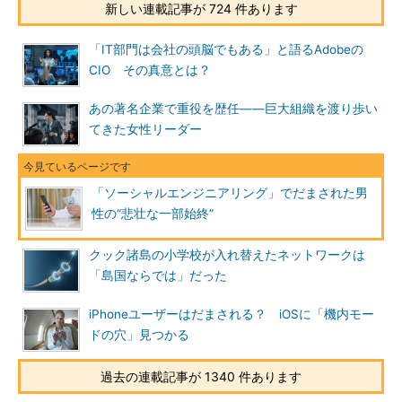
新しい連載記事が 724 件あります
「IT部門は会社の頭脳でもある」と語るAdobeの
CIO その真意とは？
あの著名企業で重役を歴任――巨大組織を渡り歩い
てきた女性リーダー
「ソーシャルエンジニアリング」でだまされた男
性の“悲壮な一部始終”
クック諸島の小学校が入れ替えたネットワークは
「島国ならでは」だった
iPhoneユーザーはだまされる？ iOSに「機内モー
ドの穴」見つかる
過去の連載記事が 1340 件あります