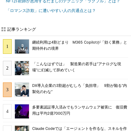
NFT詐欺師が悪用するだましのテクニック「ラグプル」とは？
「ロマンス詐欺」に遭いやすい人の共通点とは？
記事ランキング
継続利用は4割どまり M365 Copilotが「効く業務」と
期待外れの境界
「こんなはずでは」 製造業の若手は“アナログな現
場”に幻滅して辞めていく
DX導入企業の3割超がむしろ「負担増」 9割が陥る“内
製化のわな”
多要素認証導入済みでもランサムウェア被害に 復旧費
用は平均2億7000万円
Claude Codeでは「エージェントを作るな、スキルを作