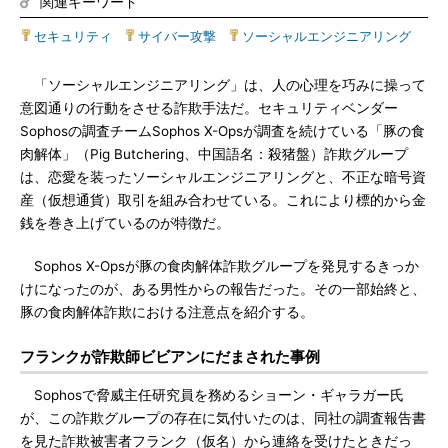
関連キーワード
セキュリティ
|
サイバー攻撃
|
ソーシャルエンジニアリング
「ソーシャルエンジニアリング」は、人の心理を巧みに操って
意図通りの行動をさせる詐欺手法だ。セキュリティベンダー
Sophosの調査チームSophos X-Opsが調査を続けている「豚の食
肉解体」（Pig Butchering、中国語名：殺猪盤）詐欺グループ
は、恋愛を装ったソーシャルエンジニアリングと、不正な暗号資
産（仮想通貨）取引を組み合わせている。これにより標的から金
銭を巻き上げているのが特徴だ。
Sophos X-Opsが豚の食肉解体詐欺グループを発見するきっか
けになったのが、ある男性からの報告だった。その一部始終と、
豚の食肉解体詐欺における注意点を紹介する。
フランクが詐欺師ビビアンにだまされた事例
Sophosで脅威主任研究員を務めるショーン・ギャラガー氏
が、この詐欺グループの存在に気付いたのは、同社の調査報告書
を見た詐欺被害者フランク（仮名）から連絡を受けたときだっ