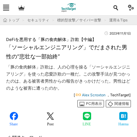
トップ
セキュリティ
標的型攻撃／サイバー攻撃
運用＆Tips
2023年11月1日
DeFiを悪用する「豚の食肉解体」詐欺【中編】
「ソーシャルエンジニアリング」でだまされた男
性の“悲壮な一部始終”
「豚の食肉解体」詐欺は、人の心理を操る「ソーシャルエンジニ
アリング」を使った恋愛詐欺の一種だ。この攻撃手法が見つかっ
たのは、ある被害者男性からの報告がきっかけだった。男性はど
のような被害に遭ったのか。
[
Alex Scroxton
，TechTarget]
PC用表示
関連情報
Share
Post
LINE
Hatena