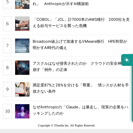
れ」 Anthropicが示すAI構築術
「COBOL」「JCL」計7000本のAWS移行 2000社を支
える給与サービスを襲った危機
Broadcom値上げで加速するVMware移行 HPE幹部が
明かすAI時代の備え
アスクルはなぜ侵害されたのか クラウドの安全神話を
崩す「例外」の正体
満足度87%と28%を分ける「尊重」 情シスが人材を手
放さない条件
なぜAnthropicの「Claude」は暴走し、現実の企業をハ
ッキングしたのか
Copyright © ITmedia Inc. All Rights Reserved.