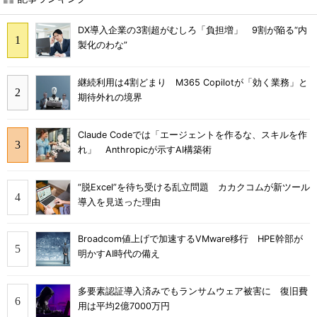
DX導入企業の3割超がむしろ「負担増」 9割が陥る“内
製化のわな”
継続利用は4割どまり M365 Copilotが「効く業務」と
期待外れの境界
Claude Codeでは「エージェントを作るな、スキルを作
れ」 Anthropicが示すAI構築術
“脱Excel”を待ち受ける乱立問題 カカクコムが新ツール
導入を見送った理由
Broadcom値上げで加速するVMware移行 HPE幹部が
明かすAI時代の備え
多要素認証導入済みでもランサムウェア被害に 復旧費
用は平均2億7000万円