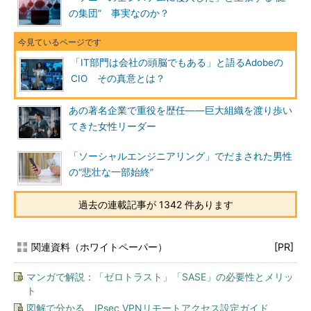
の集団” 事実なのか？
「IT部門は会社の頭脳でもある」と語るAdobeの
CIO その真意とは？
あの著名企業で重役を歴任――巨大組織を渡り歩い
てきた女性リーダー
「ソーシャルエンジニアリング」でだまされた男性
の“悲壮な一部始終”
過去の連載記事が 1342 件あります
関連資料（ホワイトペーパー）
[PR]
マンガで解説：「ゼロトラスト」「SASE」の必要性とメリッ
ト
図解で分かる、IPsec VPNリモートアクセス設定ガイド