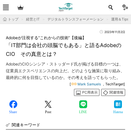
トップ
経営とIT
デジタルトランスフォーメーション
運用＆Tips
2023年11月2日
Adobeが注視する“これからの技術”【後編】
「IT部門は会社の頭脳でもある」と語るAdobeの
CIO その真意とは？
AdobeのCIOシンシア・ストッダード氏が掲げる目標の一つは、
従業員エクスペリエンスの向上だ。どのような施策に取り組み、
最終的に何を目指しているのか。その考えを語ってもらった。
[
Mark Samuels
，TechTarget]
PC用表示
関連情報
Share
Post
LINE
Hatena
関連キーワード