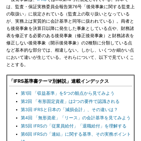
は、監査・保証実務委員会報告第76号「後発事象に関する監査上
の取扱い」に規定されている（監査上の取り扱いとなっている
が、実務上は実質的に会計基準と同等に扱われている）。両者と
も後発事象を決算日以降に発生した事象としている点や、財務諸
表を修正する必要のある後発事象（修正後発事象）と財務諸表を
修正しない後発事象（開示後発事象）の2種類に分類している点
など基本的な部分では、相違しない。しかし、いくつか細かい点
において違いが生じている。それらについて、以下で見ていくこ
ととする。
「IFRS基準書テーマ別解説」連載インデックス
第1回 「収益基準」を5つの観点から見てみよう
第2回 「有形固定資産」は2つの要件で認識される
第3回 IFRSと日本の「減損会計」、その違いは？
第4回 「無形資産」「リース」の会計基準を見てみよう
第5回 IFRSの「従業員給付」「退職給付」を理解する
第6回 IFRSの「連結」に関する基準、その実務ポイント