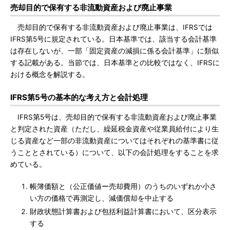
売却目的で保有する非流動資産および廃止事業
売却目的で保有する非流動資産および廃止事業は、IFRSでは
IFRS第5号に規定されている。日本基準では、該当する会計基準
は存在しないが、一部「固定資産の減損に係る会計基準」に類似
する記載がある。当節では、日本基準との比較ではなく、IFRSに
おける概念を解説する。
IFRS第5号の基本的な考え方と会計処理
IFRS第5号は、売却目的で保有する非流動資産および廃止事業
と判定された資産（ただし、繰延税金資産や従業員給付により生
じる資産など一部の非流動資産についてはそれぞれの基準書に従
うこととされている）について、以下の会計処理をすることを求
めている。
帳簿価額と（公正価値ー売却費用）のうちのいずれか小さ
い方の価格で再測定し、減価償却を中止する
財政状態計算書および包括利益計算書において、区分表示
する