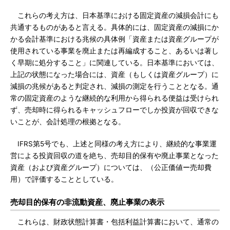
これらの考え方は、日本基準における固定資産の減損会計にも
共通するものがあると言える。具体的には、固定資産の減損にか
かる会計基準における兆候の具体例「資産または資産グループが
使用されている事業を廃止または再編成すること、あるいは著し
く早期に処分すること」に関連している。日本基準においては、
上記の状態になった場合には、資産（もしくは資産グループ）に
減損の兆候があると判定され、減損の測定を行うこととなる。通
常の固定資産のような継続的な利用から得られる便益は受けられ
ず、売却時に得られるキャッシュフローでしか投資が回収できな
いことが、会計処理の根拠となる。
IFRS第5号でも、上述と同様の考え方により、継続的な事業運
営による投資回収の道を絶ち、売却目的保有や廃止事業となった
資産（および資産グループ）については、（公正価値ー売却費
用）で評価することとしている。
売却目的保有の非流動資産、廃止事業の表示
これらは、財政状態計算書・包括利益計算書において、通常の