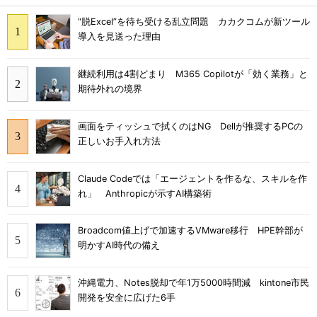
“脱Excel”を待ち受ける乱立問題 カカクコムが新ツール
導入を見送った理由
継続利用は4割どまり M365 Copilotが「効く業務」と
期待外れの境界
画面をティッシュで拭くのはNG Dellが推奨するPCの
正しいお手入れ方法
Claude Codeでは「エージェントを作るな、スキルを作
れ」 Anthropicが示すAI構築術
Broadcom値上げで加速するVMware移行 HPE幹部が
明かすAI時代の備え
沖縄電力、Notes脱却で年1万5000時間減 kintone市民
開発を安全に広げた6手