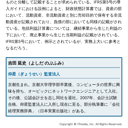
ものと分離して記載することが求められている。IFRS第5号の導
入ガイドにおける設例によると、財政状態計算書では、資産の部
において、流動資産、非流動資産と別に売却目的で保有する非流
動資産が記載されており、負債の部においても同様の記載がされ
ている。包括利益計算書については、継続事業から生じた利益の
下において、廃止事業から生じた当期利益の記載がされている。
IFRS第5号において、例示とされているが、実務上大いに参考と
なるだろう。
吉田 延史（よしだ のぶふみ）
仰星（ぎょうせい）監査法人
京都生まれ。京都大学理学部卒業後、コンピュータの世界に興
味を持ち、オービックにネットワークエンジニアとして入社。
その後、公認会計士を志し同社を退社。2007年、会計士試験
合格。仰星監査法人に入所し現在に至る。部分執筆書に「会社
経理実務辞典」（日本実業出版社）がある。
Copyright © ITmedia, Inc. All Rights Reserved.