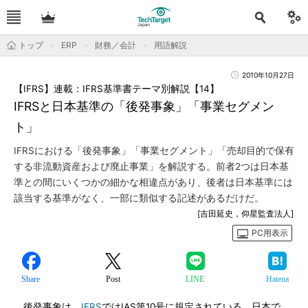
トップ
ERP
財務／会計
用語解説
2010年10月27日
【IFRS】連載：IFRS基準書テーマ別解説【14】
IFRSと日本基準の「後発事象」「事業セグメン
ト」
IFRSにおける「後発事象」「事業セグメント」「売却目的で保有
する非流動資産および廃止事業」を解説する。前者2つは日本基
準との間にいくつかの細かな相違点があり、後者は日本基準には
該当する基準がなく、一部に類似する記述があるだけだ。
[吉田延史，仰星監査法人]
PC用表示
Share
Post
LINE
Hatena
後発事象は、
IFRS
ではIAS第10号に規定されている。日本で