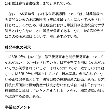
は有価証券報告書提出日までとされている。
なお、IAS第10号における公表承認日については、財務諸表の
実質的な公表の承認権限者（主に取締役会）によって承認された
日となる。そのため、株主総会における承認日や監査役会での承
認日とはならないことに留意が必要である。なお、IAS第10号で
はこの公表承認日について、注記を求めている。
後発事象の例示
IAS第10号においては、修正後発事象と開示後発事象について
それぞれいくつか例示されている。日本基準でも同様にそれぞれ
いくつか例示されているが、それらのすべてが一致するわけでは
ない。IAS第10号に例示されていて、日本基準に例示されていな
い修正後発事象として、決算日後の棚卸資産の販売がある。期末
日後に原価割で棚卸資産の販売が行われた場合、期末日にすでに
棚卸資産は減損していたと考えられることから、棚卸資産の減損
を認識する必要がある。
事業セグメント