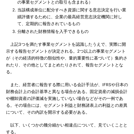
の事業セグメントとの取引も含まれる）
当該構成単位に配分すべき資源に関する意志決定を行い業
績評価するために、企業の最高経営意志決定機関に対し
て、定期的に報告されているもの
分離された財務情報を入手できるもの
上記3つを満たす事業セグメントを認識したうえで、実際に開
示する報告セグメントが決定される。2つ以上の事業セグメント
が（その経済的特徴の類似性や、量的重要性に基づいて）集約さ
れたり、その他としてまとめたりされて、報告セグメントとな
る。
また、経営者に報告する際に用いる会計手法が、IFRSや日本の
財務会計上の会計基準と異なる場合がある。固定資産の減損会計
や棚卸資産の評価減を実施していない場合などがその一例であ
る。その場合には、セグメント利益と財務諸表上の利益との差異
について、その内訳を開示する必要がある。
以下、いくつかの幾分細かい相違点について、見ていくことと
する。