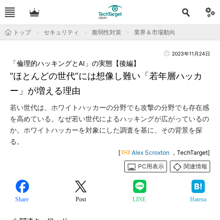
トップ
セキュリティ
脆弱性対策
業界＆市場動向
2023年11月24日
「倫理的ハッキングとAI」の実態【後編】
“ほとんどの世代”には想像し難い「若年層ハッカ
ー」が増える理由
若い世代は、ホワイトハッカーの分野でも攻撃の分野でも存在感
を高めている。なぜ若い世代によるハッキングが広がっているの
か。ホワイトハッカーを対象にした調査を基に、その背景を探
る。
[
Alex Scroxton
，TechTarget]
PC用表示
関連情報
Share
Post
LINE
Hatena