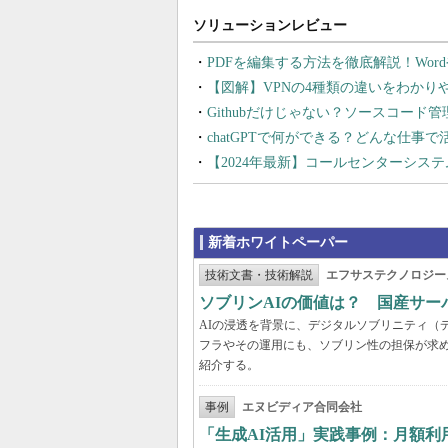
PDFを編集する方法を徹底解説！Wor
【図解】VPNの4種類の違いをわか
Githubだけじゃない？ソースコード
chatGPTで何ができる？どんな仕事
【2024年最新】コールセンターシス
新着ホワイトペーパー
技術文書・技術解説
エフサステクノロジー
ソブリンAIの価値は？ 国産サ
AIの浸透を背景に、デジタルソブリニティ（
フラやその運用にも、ソブリン性の担保が求め
紹介する。
事例
エヌビディア合同会社
「生成AI活用」実践事例：月額