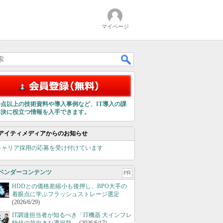
マイページ
00点以上の技術資料や導入事例など、IT導入の課
解決に役立つ情報を入手できます。
アイティメディアからのお知らせ
キャリア採用の応募を受け付けています
ベンダーコンテンツ
PR
HDDとの価格差縮小も後押し、BPO大手の
着眼点に学ぶフラッシュストレージ選定
(2026/6/29)
IT調達担当者が知るべき「IT機器 大インフレ