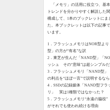
「メモリ」の活用に役立つ、基本
トレンドを分かりやすく解説した
構成して、1本のブックレットにま
た。本ブックレットは以下の記事
います。
1．フラッシュメモリはNOR型より
型」の方が“有名”な訳
2．東芝が生んだ「NAND型」「N
ッシュ その“意味”は超シンプル
3．フラッシュメモリ「NAND型」
の利点を“ほぼ一言”で説明するなら
4．SSDの記録媒体「NAND型フ
リ」 実は1種類ではなかった？
5．フラッシュメモリ“永遠の脇役”
がそれでも使われ続ける理由