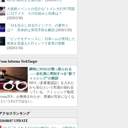
時代の前向きな選択肢」
(2026/6/17)
大規模イベントの厄介な“トイレ大行列”問題
にAIでメス その仕組みと効果は？
(2026/3/30)
「AIを生かし切るITインフラ」の要件と
は？ 具体的な実現手段を解説
(2026/1/20)
「ピンチをチャンスに」日本ハムが実現した
将来を見据えたITインフラ変革の英断
(2026/1/16)
From Informa TechTarget
瞬時にM365が乗っ取られる
――全社員に周知すべき“新フ
ィッシング”の教訓
MFA（多要素認証）を入れた
から安心という常識が崩れ去
っている。フィッシング集団
ycoon2FA」が摘発されたが、脅威が完全になくな
たというわけではない。
アクセスランキング
026/08/07 UPDATE