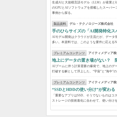
生成AIと大規模言語モデル（LLM）が産業
のGPUとAIソフトウェアを搭載したスーパー
事例から探る。
製品資料
デル・テクノロジーズ株式会社
手のひらサイズの「AI開発特化ス
AIモデル開発はクラウドが主流だが、データ
多い。本資料では、このような要件に応えるNVI
プレミアムコンテンツ
アイティメディア株
地上にデータの置き場がない？ 
AIブームに伴う計算需要の爆発で、地上のデ
打破する解として浮上した、“宇宙”と“海中”
プレミアムコンテンツ
アイティメディア株
“SSDとHDDの使い分け”が変わ
「重要なアプリはSSD、そうでないものはコ
ストレージの技術進化に合わせて、使い分け