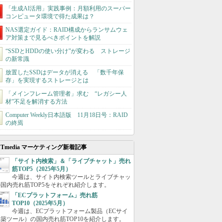
「生成AI活用」実践事例：月額利用のスーパー
コンピュータ環境で得た成果は？
NAS選定ガイド：RAID構成からランサムウェ
ア対策まで見るべきポイントを解説
“SSDとHDDの使い分け”が変わる ストレージ
の新常識
放置したSSDはデータが消える 「数千年保
存」を実現するストレージとは
「メインフレーム管理者」求む “レガシー人
材”不足を解消する方法
Computer Weekly日本語版 11月18日号：RAID
の終焉
ITmedia マーケティング新着記事
「サイト内検索」＆「ライブチャット」売れ
筋TOP5（2025年5月）
今週は、サイト内検索ツールとライブチャッ
国内売れ筋TOP5をそれぞれ紹介します。
「ECプラットフォーム」売れ筋
TOP10（2025年5月）
今週は、ECプラットフォーム製品（ECサイ
築ツール）の国内売れ筋TOP10を紹介します。