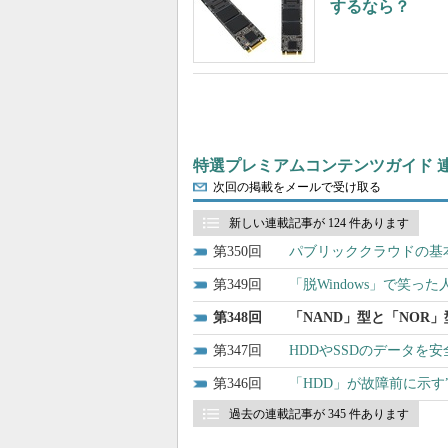
するなら？
特選プレミアムコンテンツガイド 
次回の掲載をメールで受け取る
新しい連載記事が 124 件あります
350
パブリッククラウドの基
349
「脱Windows」で笑っ
348
「NAND」型と「NO
347
HDDやSSDのデータを
346
「HDD」が故障前に示す
過去の連載記事が 345 件あります