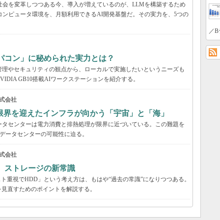
と社会を変革しつつある今、導入が増えているのが、LLMを構築するため
コンピュータ環境を、月額利用できるAI開発基盤だ。その実力を、5つの
／B
パコン」に秘められた実力とは？
管理やセキュリティの観点から、ローカルで実施したいというニーズも
DIA GB10搭載AIワークステーションを紹介する。
式会社
限界を迎えたインフラが向かう「宇宙」と「海」
ータセンターは電力消費と排熱処理が限界に近づいている。この難題を
のデータセンターの可能性に迫る。
式会社
る ストレージの新常識
スト重視でHDD」という考え方は、もはや“過去の常識”になりつつある。
を見直すためのポイントを解説する。