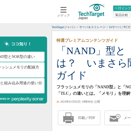
ITイン
製品比較
メディア
クラウド
エンタープライズ
ERP
仮想化
TechTargetジャパン
サーバ＆ストレージ
IAサーバ／PC
データ分析
サーバ＆ストレージ
特選プレミアムコンテンツガイド
CX
スマートモバイル
ココ知り！
「NAND」型と
情報系システム
ネットワーク
ND型とNOR型の違い
は？ いまさら
システム運用管理
ラッシュメモリの配線方
ガイド
SDと組み込み用途の使い分
フラッシュメモリの「NAND型」と「N
「TLC」の違いとは。「メモリ」を理
≫
2024年01月02日 10時00分 公開
印刷／PDF
メー