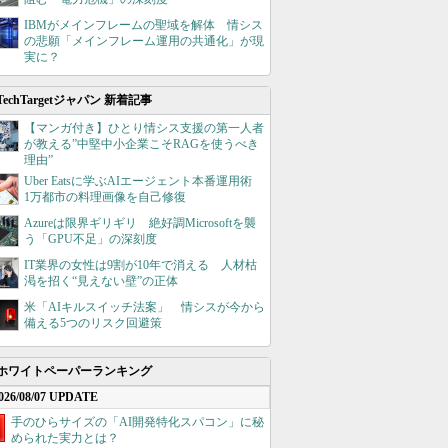
IBMがメインフレームの聖域を解体 情シス
の悲願「メインフレーム運用の共通化」が現
実に？
TechTargetジャパン 新着記事
【マンガ付き】ひとり情シス支援の第一人者
が教える”中堅中小企業こそRAGを使うべき
理由”
Uber Eatsに学ぶAIエージェント本番運用術
1万都市の料理画像を自己修復
Azureは限界ギリギリ 絶好調Microsoftを襲
う「GPU不足」の深刻度
IT業界の女性は9割が10年で消える 人材枯
渇を招く“見えない壁”の正体
米「AIキルスイッチ法案」 情シスが今から
備える5つのリスク回避策
ホワイトペーパーランキング
026/08/07 UPDATE
手のひらサイズの「AI開発特化スパコン」に秘
められた実力とは？