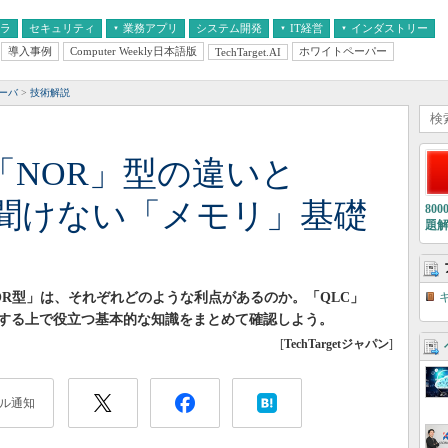
フラ
セキュリティ
業務アプリ
システム開発
IT経営
インダストリー
導入事例
Computer Weekly日本語版
ホワイトペーパー
TechTarget.AI
AI
経営とIT
医療IT
中堅・中小企業とIT
教育IT
サーバ
技術解説
「NOR」型の違いと
聞けない「メモリ」基礎
80
題
OR型」は、それぞれどのような利点があるのか。「QLC」
解する上で役立つ基本的な知識をまとめて確認しよう。
[
TechTargetジャパン
]
ル通知