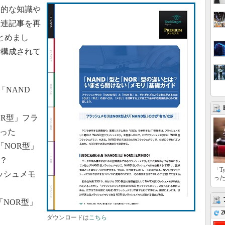
的な知識や
関連記事を再
とめまし
で構成されて
「NAND
OR型」フラ
だった
「NOR型」
？
「T
ラッシュメモ
っ
「NOR型」
2
ダウンロードは
こちら