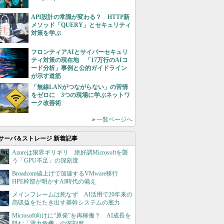
API設計の常識が変わる？ HTTP新
メソッド「QUERY」とセキュリティ
対策を学ぶ
フロンティアAIとサイバーセキュリ
ティ対策の現在地 「17万行のAIコ
ード分析」事例と公的ガイドライン
が示す道筋
「無線LANがつながらない」の苦情
をゼロに 3つの現場に学ぶネットワ
ーク改善術
»
一覧ページへ
サーバ＆ストレージ 新着記事
Azureは限界ギリギリ 絶好調Microsoftを襲
う「GPU不足」の深刻度
Broadcom値上げで加速するVMware移行
HPE幹部が明かすAI時代の備え
メインフレームは死なず AI活用で20年来の
高収益をたたき出す基幹システムの底力
Microsoft向けに“原発”を再稼働？ AI成長を
阻む「電力危機」の深刻度