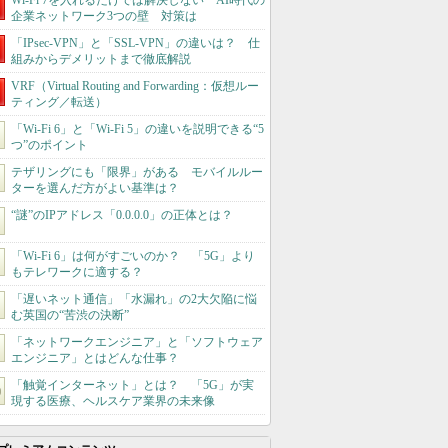
Wi-Fi 7を入れるだけでは解決しない AI時代の
企業ネットワーク3つの壁 対策は
「IPsec-VPN」と「SSL-VPN」の違いは？ 仕
組みからデメリットまで徹底解説
VRF（Virtual Routing and Forwarding：仮想ルー
ティング／転送）
「Wi-Fi 6」と「Wi-Fi 5」の違いを説明できる“5
つ”のポイント
テザリングにも「限界」がある モバイルルー
ターを選んだ方がよい基準は？
“謎”のIPアドレス「0.0.0.0」の正体とは？
「Wi-Fi 6」は何がすごいのか？ 「5G」より
もテレワークに適する？
「遅いネット通信」「水漏れ」の2大欠陥に悩
む英国の“苦渋の決断”
「ネットワークエンジニア」と「ソフトウェア
エンジニア」とはどんな仕事？
「触覚インターネット」とは？ 「5G」が実
現する医療、ヘルスケア業界の未来像