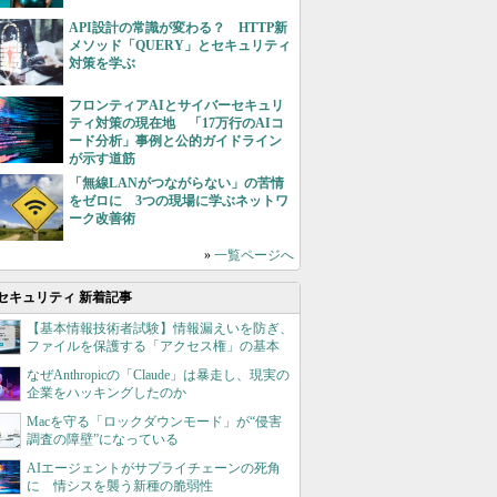
API設計の常識が変わる？ HTTP新
メソッド「QUERY」とセキュリティ
対策を学ぶ
フロンティアAIとサイバーセキュリ
ティ対策の現在地 「17万行のAIコ
ード分析」事例と公的ガイドライン
が示す道筋
「無線LANがつながらない」の苦情
をゼロに 3つの現場に学ぶネットワ
ーク改善術
»
一覧ページへ
セキュリティ 新着記事
【基本情報技術者試験】情報漏えいを防ぎ、
ファイルを保護する「アクセス権」の基本
なぜAnthropicの「Claude」は暴走し、現実の
企業をハッキングしたのか
Macを守る「ロックダウンモード」が“侵害
調査の障壁”になっている
AIエージェントがサプライチェーンの死角
に 情シスを襲う新種の脆弱性