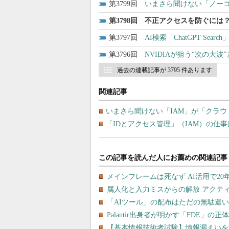
3799
いまさら聞けない「ノー
3798
不正アクセスを防ぐには？
3797
AI検索「ChatGPT Se
3796
NVIDIAが狙う“次の大
過去の連載記事が 3795 件あります
関連記事
いまさら聞けない「IAM」が「クラ
「IDとアクセス管理」（IAM）の仕