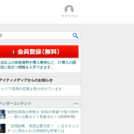
マイページ
00点以上の技術資料や導入事例など、IT導入の課
解決に役立つ情報を入手できます。
アイティメディアからのお知らせ
キャリア採用の応募を受け付けています
ベンダーコンテンツ
PR
仮想化環境の死角を“未知の脅威”が狙う時代
――新たな敵をどう見破るか？
(2026/6/30)
「定期診断」発想は要注意？ いまセキュリ
ティに求められる持続的な対策とは