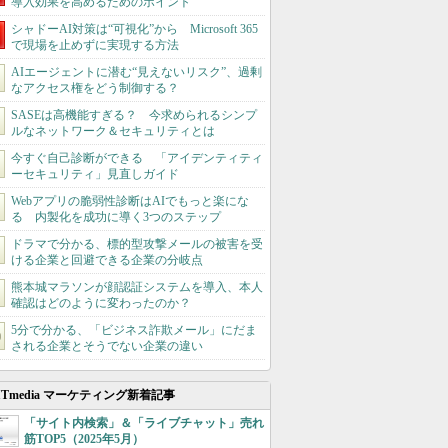
導入効果を高めるためのポイント
シャドーAI対策は“可視化”から Microsoft 365
で現場を止めずに実現する方法
AIエージェントに潜む“見えないリスク”、過剰
なアクセス権をどう制御する？
SASEは高機能すぎる？ 今求められるシンプ
ルなネットワーク＆セキュリティとは
今すぐ自己診断ができる 「アイデンティティ
ーセキュリティ」見直しガイド
Webアプリの脆弱性診断はAIでもっと楽にな
る 内製化を成功に導く3つのステップ
ドラマで分かる、標的型攻撃メールの被害を受
ける企業と回避できる企業の分岐点
熊本城マラソンが顔認証システムを導入、本人
確認はどのように変わったのか？
5分で分かる、「ビジネス詐欺メール」にだま
される企業とそうでない企業の違い
ITmedia マーケティング新着記事
「サイト内検索」＆「ライブチャット」売れ
筋TOP5（2025年5月）