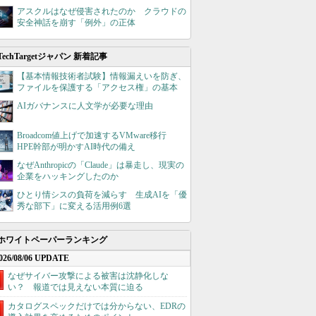
アスクルはなぜ侵害されたのか クラウドの
安全神話を崩す「例外」の正体
TechTargetジャパン 新着記事
【基本情報技術者試験】情報漏えいを防ぎ、
ファイルを保護する「アクセス権」の基本
AIガバナンスに人文学が必要な理由
Broadcom値上げで加速するVMware移行
HPE幹部が明かすAI時代の備え
なぜAnthropicの「Claude」は暴走し、現実の
企業をハッキングしたのか
ひとり情シスの負荷を減らす 生成AIを「優
秀な部下」に変える活用例6選
ホワイトペーパーランキング
026/08/06 UPDATE
なぜサイバー攻撃による被害は沈静化しな
い？ 報道では見えない本質に迫る
カタログスペックだけでは分からない、EDRの