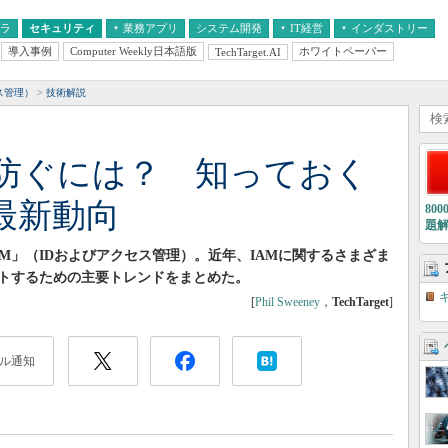
フラ
セキュリティ
業務アプリ
システム開発
IT経営
インダストリー
導入事例
Computer Weekly日本語版
ホワイトペーパー
TechTarget.AI
AI
経営とIT
医療IT
中堅・中小企業とIT
教育IT
ス管理）
技術解説
防ぐには？ 知っておく
最新動向
80
題
M」（IDおよびアクセス管理）。近年、IAMに関するさまざま
トするための主要トレンドをまとめた。
[
Phil Sweeney
，
TechTarget
]
ル通知