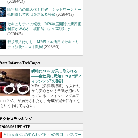
(2026/6/24)
障害対応の属人化を打破 ネットワークを一
括制御して復旧を速める秘策
(2026/6/19)
セキュリティの転機 2026年度開始の新評価
制度が求める「復旧能力」の実現法は
(2026/6/5)
新規導入はなし M365フル活用でセキュリ
ティ強化×コスト削減
(2026/6/3)
From Informa TechTarget
瞬時にM365が乗っ取られる
――全社員に周知すべき“新フ
ィッシング”の教訓
MFA（多要素認証）を入れた
から安心という常識が崩れ去
っている。フィッシング集団
ycoon2FA」が摘発されたが、脅威が完全になくな
たというわけではない。
アクセスランキング
026/08/06 UPDATE
Microsoft 365の知られざる5つの裏口 パスワー