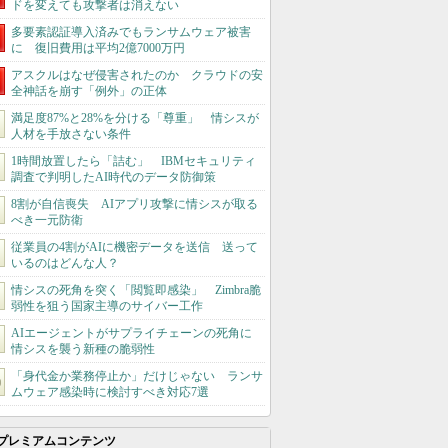
ドを変えても攻撃者は消えない
多要素認証導入済みでもランサムウェア被害
に 復旧費用は平均2億7000万円
アスクルはなぜ侵害されたのか クラウドの安
全神話を崩す「例外」の正体
満足度87%と28%を分ける「尊重」 情シスが
人材を手放さない条件
1時間放置したら「詰む」 IBMセキュリティ
調査で判明したAI時代のデータ防御策
8割が自信喪失 AIアプリ攻撃に情シスが取る
べき一元防衛
従業員の4割がAIに機密データを送信 送って
いるのはどんな人？
情シスの死角を突く「閲覧即感染」 Zimbra脆
弱性を狙う国家主導のサイバー工作
AIエージェントがサプライチェーンの死角に
情シスを襲う新種の脆弱性
「身代金か業務停止か」だけじゃない ランサ
ムウェア感染時に検討すべき対応7選
プレミアムコンテンツ