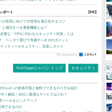
レポート
【PR】
ストの実現に向けてID管理を適正化するコツ
題」と補完すべき重要機能とは？
ま必要な「VPNに代わるセキュリティ対策」とは
？ ベンダー選びで考慮すべき10のポイント
ンティティーセキュリティ」見直しガイド
Recommended by
TechTargetジャパン トップ
セキュリティ
dやExcelへの変換手順と無料でできるやり方を紹介
りやすく解説！自社に最適なサービスはどれ？
管理ツールをピックアップ
で活用できるのか