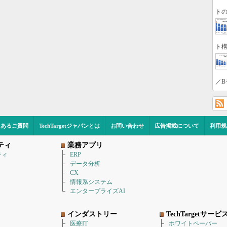
トの
ト構
／B
くあるご質問
TechTargetジャパンとは
お問い合わせ
広告掲載について
利用規
ティ
業務アプリ
ティ
ERP
データ分析
CX
情報系システム
エンタープライズAI
インダストリー
TechTargetサービ
医療IT
ホワイトペーパー