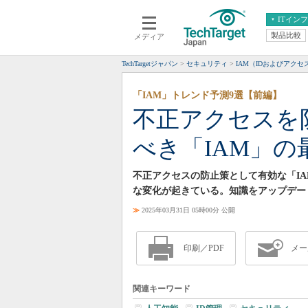
ITイン
製品比較
メディア
クラウド
エンタープライズ
ERP
仮想化
TechTargetジャパン
セキュリティ
IAM（IDおよびアクセ
データ分析
サーバ＆ストレージ
「IAM」トレンド予測9選【前編】
CX
スマートモバイル
不正アクセスを
情報系システム
ネットワーク
べき「IAM」の
システム運用管理
不正アクセスの防止策として有効な「IA
な変化が起きている。知識をアップデー
≫
2025年03月31日 05時00分 公開
印刷／PDF
メー
関連キーワード