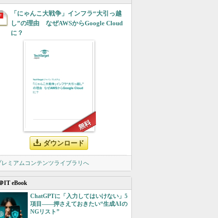
「にゃんこ大戦争」インフラ“大引っ越
し”の理由 なぜAWSからGoogle Cloud
に？
ダウンロード
 プレミアムコンテンツライブラリへ
＠IT eBook
ChatGPTに「入力してはいけない」5
項目――押さえておきたい“生成AIの
NGリスト”