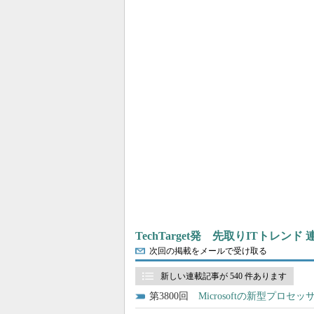
TechTarget発 先取りITトレンド
次回の掲載をメールで受け取る
新しい連載記事が 540 件あります
3800
Microsoftの新型プロセ