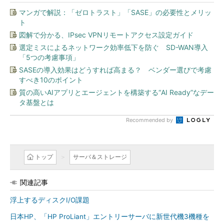
マンガで解説：「ゼロトラスト」「SASE」の必要性とメリッ
ト
図解で分かる、IPsec VPNリモートアクセス設定ガイド
選定ミスによるネットワーク効率低下を防ぐ SD-WAN導入
「5つの考慮事項」
SASEの導入効果はどうすれば高まる？ ベンダー選びで考慮
すべき10のポイント
質の高いAIアプリとエージェントを構築する“AI Ready”なデー
タ基盤とは
Recommended by
トップ
サーバ＆ストレージ
関連記事
浮上するディスクI/O課題
日本HP、「HP ProLiant」エントリーサーバに新世代機3機種を