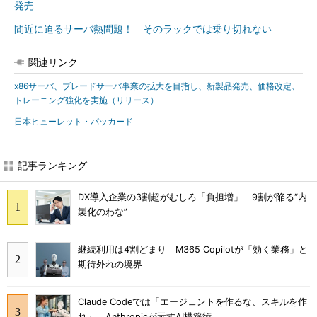
発売
間近に迫るサーバ熱問題！ そのラックでは乗り切れない
関連リンク
x86サーバ、ブレードサーバ事業の拡大を目指し、新製品発売、価格改定、
トレーニング強化を実施（リリース）
日本ヒューレット・パッカード
記事ランキング
DX導入企業の3割超がむしろ「負担増」 9割が陥る“内
製化のわな”
継続利用は4割どまり M365 Copilotが「効く業務」と
期待外れの境界
Claude Codeでは「エージェントを作るな、スキルを作
れ」 Anthropicが示すAI構築術