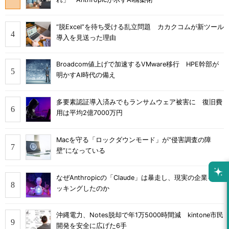
“脱Excel”を待ち受ける乱立問題 カカクコムが新ツール
導入を見送った理由
Broadcom値上げで加速するVMware移行 HPE幹部が
明かすAI時代の備え
多要素認証導入済みでもランサムウェア被害に 復旧費
用は平均2億7000万円
Macを守る「ロックダウンモード」が“侵害調査の障
壁”になっている
なぜAnthropicの「Claude」は暴走し、現実の企業をハ
ッキングしたのか
沖縄電力、Notes脱却で年1万5000時間減 kintone市民
開発を安全に広げた6手