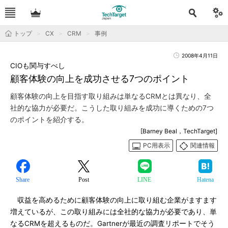
トップ
CX
CRM
事例
2008年4月11日
CIOも関与すべし
顧客体験の向上を成功させる7つのポイント
顧客体験の向上を目指す取り組みは単なるCRMとは異なり、全
社的な協力が必要だ。こうした取り組みを成功に導くための7つ
のポイントを紹介する。
[Barney Beal，TechTarget]
PC用表示
関連情報
Share
Post
LINE
Hatena
収益を高めるために顧客体験の向上に取り組む企業がますます
増えているが、この取り組みには全社的な協力が必要であり、単
なるCRMを超えるものだ。Gartnerが最近の調査リポートでそう