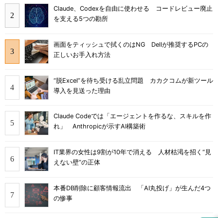
Claude、Codexを自由に使わせる コードレビュー廃止
を支える5つの勘所
画面をティッシュで拭くのはNG Dellが推奨するPCの
正しいお手入れ方法
“脱Excel”を待ち受ける乱立問題 カカクコムが新ツール
導入を見送った理由
Claude Codeでは「エージェントを作るな、スキルを作
れ」 Anthropicが示すAI構築術
IT業界の女性は9割が10年で消える 人材枯渇を招く“見
えない壁”の正体
本番DB削除に顧客情報流出 「AI丸投げ」が生んだ4つ
の惨事