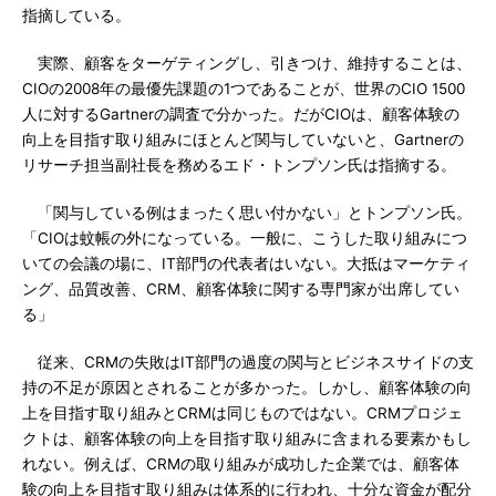
指摘している。
実際、顧客をターゲティングし、引きつけ、維持することは、
CIOの2008年の最優先課題の1つであることが、世界のCIO 1500
人に対するGartnerの調査で分かった。だがCIOは、顧客体験の
向上を目指す取り組みにほとんど関与していないと、Gartnerの
リサーチ担当副社長を務めるエド・トンプソン氏は指摘する。
「関与している例はまったく思い付かない」とトンプソン氏。
「CIOは蚊帳の外になっている。一般に、こうした取り組みにつ
いての会議の場に、IT部門の代表者はいない。大抵はマーケティ
ング、品質改善、CRM、顧客体験に関する専門家が出席してい
る」
従来、CRMの失敗はIT部門の過度の関与とビジネスサイドの支
持の不足が原因とされることが多かった。しかし、顧客体験の向
上を目指す取り組みとCRMは同じものではない。CRMプロジェ
クトは、顧客体験の向上を目指す取り組みに含まれる要素かもし
れない。例えば、CRMの取り組みが成功した企業では、顧客体
験の向上を目指す取り組みは体系的に行われ、十分な資金が配分