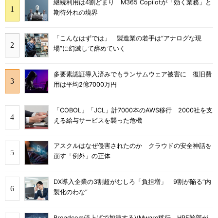
継続利用は4割どまり M365 Copilotが「効く業務」と
期待外れの境界
「こんなはずでは」 製造業の若手は“アナログな現
場”に幻滅して辞めていく
多要素認証導入済みでもランサムウェア被害に 復旧費
用は平均2億7000万円
「COBOL」「JCL」計7000本のAWS移行 2000社を支
える給与サービスを襲った危機
アスクルはなぜ侵害されたのか クラウドの安全神話を
崩す「例外」の正体
DX導入企業の3割超がむしろ「負担増」 9割が陥る“内
製化のわな”
Broadcom値上げで加速するVMware移行 HPE幹部が