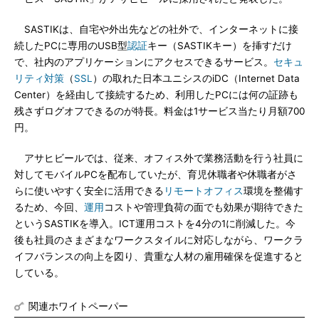
SASTIKは、自宅や外出先などの社外で、インターネットに接
続したPCに専用のUSB型
認証
キー（SASTIKキー）を挿すだけ
で、社内のアプリケーションにアクセスできるサービス。
セキュ
リティ対策
（
SSL
）の取れた日本ユニシスのiDC（Internet Data
Center）を経由して接続するため、利用したPCには何の証跡も
残さずログオフできるのが特長。料金は1サービス当たり月額700
円。
アサヒビールでは、従来、オフィス外で業務活動を行う社員に
対してモバイルPCを配布していたが、育児休職者や休職者がさ
らに使いやすく安全に活用できる
リモートオフィス
環境を整備す
るため、今回、
運用
コストや管理負荷の面でも効果が期待できた
というSASTIKを導入。ICT運用コストを4分の1に削減した。今
後も社員のさまざまなワークスタイルに対応しながら、ワークラ
イフバランスの向上を図り、貴重な人材の雇用確保を促進すると
している。
関連ホワイトペーパー