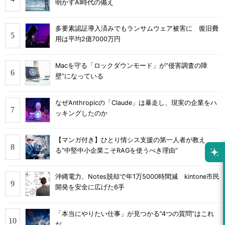
明かすAI時代の備え
多要素認証導入済みでもランサムウェア被害に 復旧費
用は平均2億7000万円
Macを守る「ロックダウンモード」が“侵害調査の障
壁”になっている
なぜAnthropicの「Claude」は暴走し、現実の企業をハ
ッキングしたのか
【マンガ付き】ひとり情シス支援の第一人者が教え
る”中堅中小企業こそRAGを使うべき理由”
沖縄電力、Notes脱却で年1万5000時間減 kintone市民
開発を安全に広げた6手
「本当にやりたい仕事」が見つかる“4つの質問”はこれ
だ