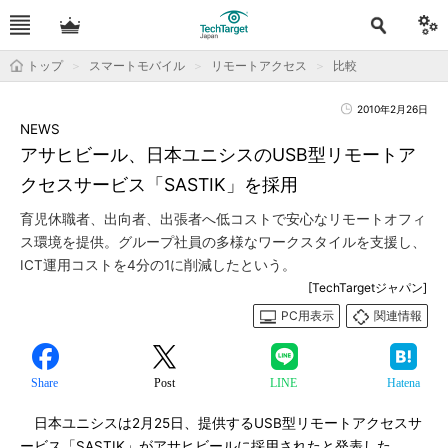
トップ
スマートモバイル
リモートアクセス
比較
2010年2月26日
NEWS
アサヒビール、日本ユニシスのUSB型リモートア
クセスサービス「SASTIK」を採用
育児休職者、出向者、出張者へ低コストで安心なリモートオフィ
ス環境を提供。グループ社員の多様なワークスタイルを支援し、
ICT運用コストを4分の1に削減したという。
[TechTargetジャパン]
PC用表示
関連情報
Share
Post
LINE
Hatena
日本ユニシスは2月25日、提供するUSB型リモートアクセスサ
ービス「SASTIK」がアサヒビールに採用されたと発表した。