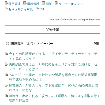
運用管理
|
環境保護
|
認証
|
リモートオフィス
|
セキュリティ対策
|
SSL
Copyright © ITmedia, Inc. All Rights Reserved.
関連情報
関連資料（ホワイトペーパー）
[PR]
今すぐ自己診断ができる 「アイデンティティーセキュリテ
ィ」見直しガイド
実態調査で見えた、AI時代のセキュリティ対策における「セ
ンターピン」とは？
ものづくり企業が、自社技術や製品を起点とした新規事業開
発で成功を収めるには
経営層の「AI導入しろ」で予算破綻？ 95％が陥る失敗と隠
れコストのわな
AI時代に求められる「攻め」のIT運用へ 情シスを今取り巻く
課題と解決策